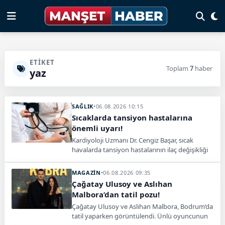
ETIKET
Toplam
7
haber
yaz
SAĞLIK
•
06.08.2026 10:15
Sıcaklarda tansiyon hastalarına
önemli uyarı!
Kardiyoloji Uzmanı Dr. Cengiz Başar, sıcak
havalarda tansiyon hastalarının ilaç değişikliği
yapmaması, sıvı kaybına karşı dikkatli olması ve
aşırı sıcak saatlerde dışarı çıkmaması gerektiğini
MAGAZİN
•
06.08.2026 09:35
söyledi.
Çağatay Ulusoy ve Aslıhan
Malbora’dan tatil pozu!
Çağatay Ulusoy ve Aslıhan Malbora, Bodrum’da
tatil yaparken görüntülendi. Ünlü oyuncunun