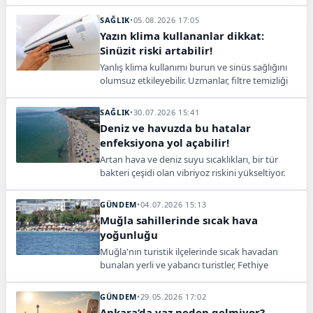
değişen görünümü sosyal medyada gündem
oldu.
SAĞLIK
•
05.08.2026 17:05
Yazın klima kullananlar dikkat:
Sinüzit riski artabilir!
Yanlış klima kullanımı burun ve sinüs sağlığını
olumsuz etkileyebilir. Uzmanlar, filtre temizliği
ve doğru sıcaklık ayarına dikkat edilmesini
öneriyor.
SAĞLIK
•
30.07.2026 15:41
Deniz ve havuzda bu hatalar
enfeksiyona yol açabilir!
Artan hava ve deniz suyu sıcaklıkları, bir tür
bakteri çeşidi olan vibriyoz riskini yükseltiyor.
Uzmanlar, açık yaralar ve çiğ deniz ürünleri
konusunda uyarıyor.
GÜNDEM
•
04.07.2026 15:13
Muğla sahillerinde sıcak hava
yoğunluğu
Muğla'nın turistik ilçelerinde sıcak havadan
bunalan yerli ve yabancı turistler, Fethiye
Ölüdeniz başta olmak üzere sahillerde büyük
yoğunluk oluşturdu.
GÜNDEM
•
29.05.2026 17:02
Ankara’da yaz neden gelmiyor?