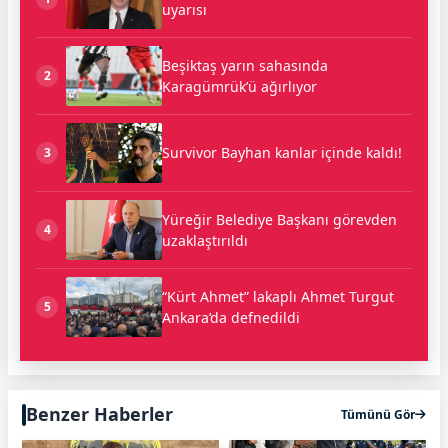
uyarısı
Beşiktaş yarın sahasında
2
Karagümrük’ü ağırlıyor
Survivor Bayhan kanlar içinde kaldı!
3
Yüreğir Belediye Başkanı görevden
4
uzaklaştırıldı
“Kürt Ahmet” lakaplı Ahmet Turgut
5
Ankara’da defnedildi
Benzer Haberler
Tümünü Gör