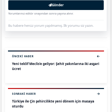
Gönder
Yorumlarınız editör onayından sonra yayına alınır.
Bu habere henüz yorum yapılmamış. İlk yorumu siz yazın.
ÖNCEKI HABER
Yeni teklif Meclis’e geliyor: Şehit yakınlarına iki asgari
ücret
SONRAKI HABER
Türkiye ile Çin şehircilikte yeni dönem için masaya
oturdu