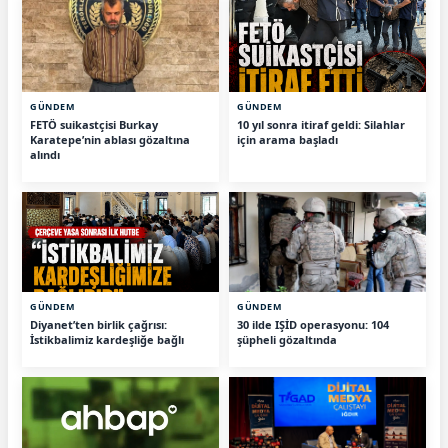
GÜNDEM
GÜNDEM
FETÖ suikastçisi Burkay
10 yıl sonra itiraf geldi: Silahlar
Karatepe’nin ablası gözaltına
için arama başladı
alındı
GÜNDEM
GÜNDEM
Diyanet’ten birlik çağrısı:
30 ilde IŞİD operasyonu: 104
İstikbalimiz kardeşliğe bağlı
şüpheli gözaltında