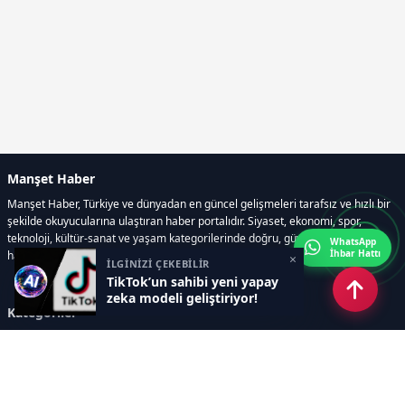
Manşet Haber
Manşet Haber, Türkiye ve dünyadan en güncel gelişmeleri tarafsız ve hızlı bir
şekilde okuyucularına ulaştıran haber portalıdır. Siyaset, ekonomi, spor,
teknoloji, kültür-sanat ve yaşam kategorilerinde doğru, güvenilir ve anlık
WhatsApp
İhbar Hattı
haberler sunar.
×
İLGİNİZİ ÇEKEBİLİR
TikTok’un sahibi yeni yapay
zeka modeli geliştiriyor!
Kategoriler
GÜNDEM
ÖZEL HABER
SİYASET
EKONOMİ
DÜNYA
SPOR