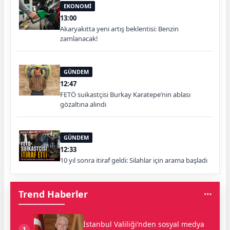
EKONOMİ
13:00
Akaryakıtta yeni artış beklentisi: Benzin
zamlanacak!
GÜNDEM
12:47
FETÖ suikastçisi Burkay Karatepe’nin ablası
gözaltına alındı
GÜNDEM
12:33
10 yıl sonra itiraf geldi: Silahlar için arama başladı
Trend Haberler
İstanbul Valiliği’nden sosyal medya
1