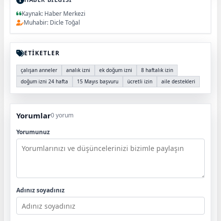
Kaynak: Haber Merkezi
Muhabir: Dicle Toğal
ETİKETLER
çalışan anneler
analık izni
ek doğum izni
8 haftalık izin
doğum izni 24 hafta
15 Mayıs başvuru
ücretli izin
aile destekleri
Yorumlar
0 yorum
Yorumunuz
Adınız soyadınız