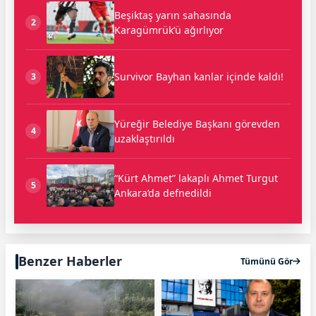
Beşiktaş yarın sahasında
2
Karagümrük’ü ağırlıyor
Survivor Bayhan kanlar içinde kaldı!
3
Yüreğir Belediye Başkanı görevden
4
uzaklaştırıldı
“Kürt Ahmet” lakaplı Ahmet Turgut
5
Ankara’da defnedildi
Benzer Haberler
Tümünü Gör