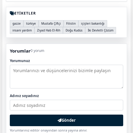
ETİKETLER
gazze
türkiye
Mustafa Çiftçi
Filistin
içişleri bakanlığı
insani yardım
Ziyad Hab El-Rih
Doğu Kudüs
İki Devletli Çözüm
Yorumlar
0 yorum
Yorumunuz
Adınız soyadınız
Gönder
Yorumlarınız editör onayından sonra yayına alınır.