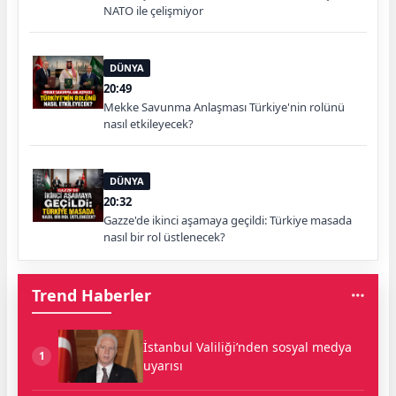
NATO ile çelişmiyor
DÜNYA
20:49
Mekke Savunma Anlaşması Türkiye'nin rolünü
nasıl etkileyecek?
DÜNYA
20:32
Gazze'de ikinci aşamaya geçildi: Türkiye masada
nasıl bir rol üstlenecek?
Trend Haberler
İstanbul Valiliği’nden sosyal medya
1
uyarısı