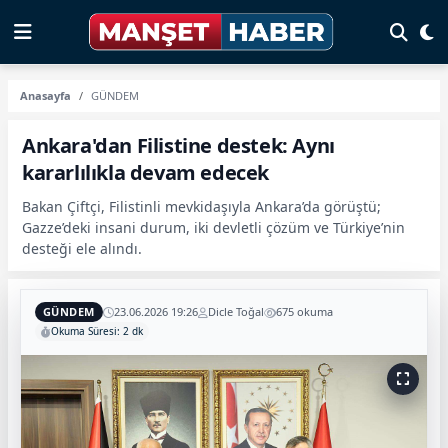
Anasayfa
GÜNDEM
Ankara'dan Filistine destek: Aynı
kararlılıkla devam edecek
Bakan Çiftçi, Filistinli mevkidaşıyla Ankara’da görüştü;
Gazze’deki insani durum, iki devletli çözüm ve Türkiye’nin
desteği ele alındı.
GÜNDEM
23.06.2026 19:26
Dicle Toğal
675 okuma
Okuma Süresi: 2 dk