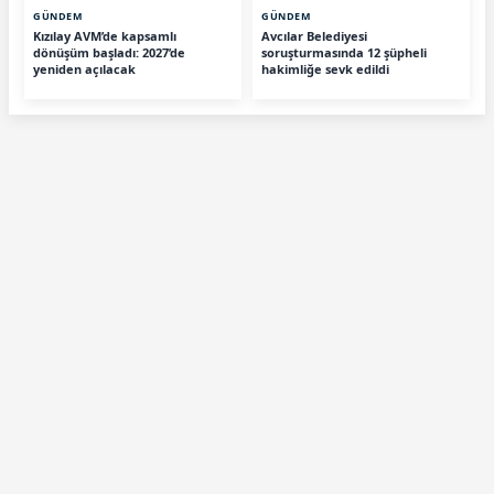
GÜNDEM
GÜNDEM
Kızılay AVM’de kapsamlı
Avcılar Belediyesi
dönüşüm başladı: 2027’de
soruşturmasında 12 şüpheli
yeniden açılacak
hakimliğe sevk edildi