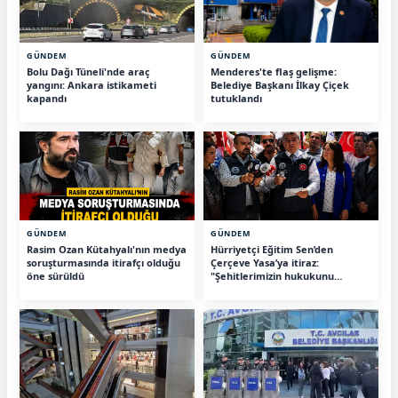
GÜNDEM
GÜNDEM
Bolu Dağı Tüneli'nde araç
Menderes'te flaş gelişme:
yangını: Ankara istikameti
Belediye Başkanı İlkay Çiçek
kapandı
tutuklandı
GÜNDEM
GÜNDEM
Rasim Ozan Kütahyalı'nın medya
Hürriyetçi Eğitim Sen’den
soruşturmasında itirafçı olduğu
Çerçeve Yasa’ya itiraz:
öne sürüldü
"Şehitlerimizin hukukunu
savunacağız"