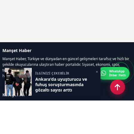
Manşet Haber
Manşet Haber, Türkiye ve dünyadan en güncel gelişmeleri tarafsız ve hızlı bir
şekilde okuyucularına ulaştıran haber portalıdır. Siyaset, ekonomi, spor,
teknoloji, kültür-sanat ve yaşam kategorilerinde doğru, güvenilir ve anlık
×
WhatsApp
İLGİNİZİ ÇEKEBİLİR
İhbar Hattı
haberler sunar.
Ankara'da uyuşturucu ve
fuhuş soruşturmasında
gözaltı sayısı arttı
Kategoriler
GÜNDEM
ÖZEL HABER
SİYASET
EKONOMİ
DÜNYA
SPOR
EĞİTİM
ENERJİ