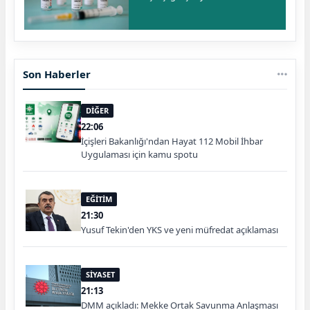
Son Haberler
DİĞER
22:06
İçişleri Bakanlığı'ndan Hayat 112 Mobil İhbar
Uygulaması için kamu spotu
EĞİTİM
21:30
Yusuf Tekin'den YKS ve yeni müfredat açıklaması
SİYASET
21:13
DMM açıkladı: Mekke Ortak Savunma Anlaşması