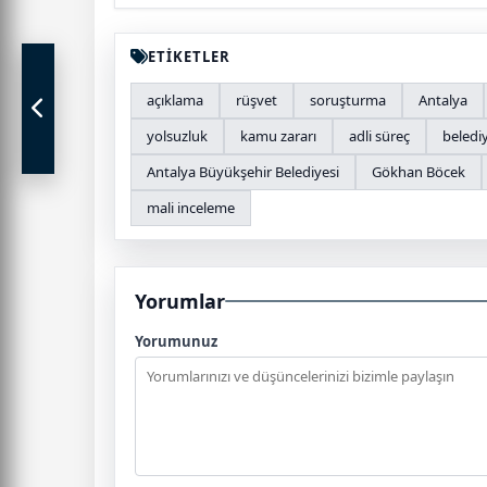
ETİKETLER
açıklama
rüşvet
soruşturma
Antalya
yolsuzluk
kamu zararı
adli süreç
beledi
Antalya Büyükşehir Belediyesi
Gökhan Böcek
mali inceleme
Yorumlar
Yorumunuz