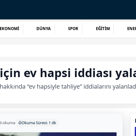
EKONOMİ
DÜNYA
SPOR
EĞİTİM
ENER
için ev hapsi iddiası ya
hakkında “ev hapsiyle tahliye” iddialarını yalanlad
9 okuma
Okuma Süresi: 1 dk