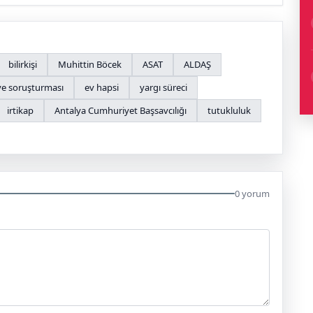
bilirkişi
Muhittin Böcek
ASAT
ALDAŞ
ye soruşturması
ev hapsi
yargı süreci
irtikap
Antalya Cumhuriyet Başsavcılığı
tutukluluk
0 yorum