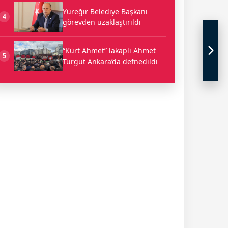
Yüreğir Belediye Başkanı
4
görevden uzaklaştırıldı
“Kürt Ahmet” lakaplı Ahmet
5
Turgut Ankara’da defnedildi