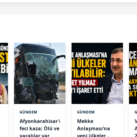
GÜNDEM
GÜNDEM
Afyonkarahisar'da
Mekke
feci kaza: Ölü ve
Anlaşması’na
yaralılar var
yeni ülkeler