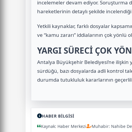
incelemeler devam ediyor. Soruşturma dos
hareketlerinin detaylı şekilde incelendiği b
Yetkili kaynaklar, farklı dosyalar kapsamı
ve “kamu zararı” iddialarının çok yönlü ol
YARGI SÜRECİ ÇOK YÖ
Antalya Büyükşehir Belediyesi’ne ilişkin 
sürdüğü, bazı dosyalarda adli kontrol ta
durumda tutukluluk kararlarının geçerlili
HABER BİLGİSİ
Kaynak: Haber Merkezi
Muhabir: Nahibe De