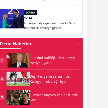
yapıyorsunuz?
DÜNYA
12:14
İspanya-İtalya gerilimi büyüdü: Sınır
kontrolleri devreye giriyor
Trend Haberler
İstanbul Valiliği’nden sosyal
1
medya uyarısı
Beşiktaş yarın sahasında
2
Karagümrük’ü ağırlıyor
Survivor Bayhan kanlar içinde
3
kaldı!