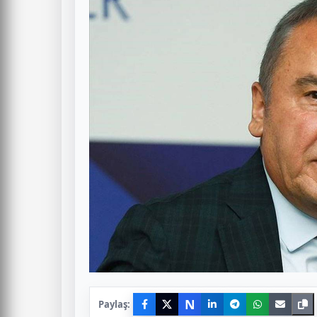
N
Paylaş: