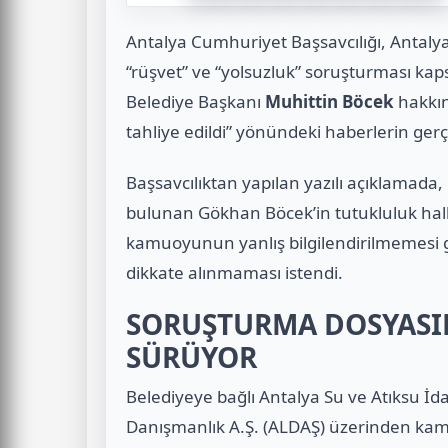
Antalya Cumhuriyet Başsavcılığı, Antaly
“rüşvet” ve “yolsuzluk” soruşturması k
Belediye Başkanı
Muhittin Böcek
hakkın
tahliye edildi” yönündeki haberlerin gerç
Başsavcılıktan yapılan yazılı açıklamad
bulunan Gökhan Böcek’in tutukluluk hall
kamuoyunun yanlış bilgilendirilmemesi ge
dikkate alınmaması istendi.
SORUŞTURMA DOSYASI
SÜRÜYOR
Belediyeye bağlı Antalya Su ve Atıksu İdar
Danışmanlık A.Ş. (ALDAŞ) üzerinden kamu z