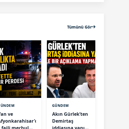
Tümünü Gör
GÜNDEM
GÜNDEM
Van ve
Akın Gürlek’ten
Afyonkarahisar'daki
Demirtaş
2 faili meçhul
iddiasına yanıt: