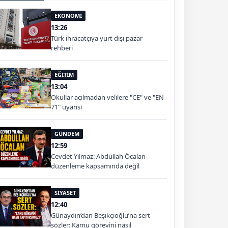
EKONOMİ
13:26
Türk ihracatçıya yurt dışı pazar
rehberi
EĞİTİM
13:04
Okullar açılmadan velilere "CE" ve "EN
71" uyarısı
GÜNDEM
12:59
Cevdet Yılmaz: Abdullah Öcalan
düzenleme kapsamında değil
SİYASET
12:40
Günaydın’dan Beşikçioğlu’na sert
sözler: Kamu görevini nasıl