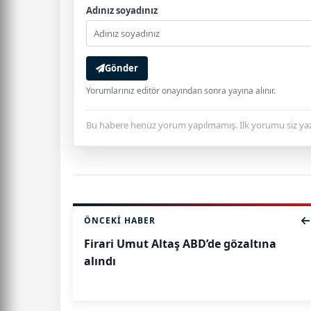
Adınız soyadınız
Gönder
Yorumlarınız editör onayından sonra yayına alınır.
Bu habere henüz yorum yapılmamış. İlk yorumu siz yaz
ÖNCEKI HABER
Firari Umut Altaş ABD’de gözaltına
alındı