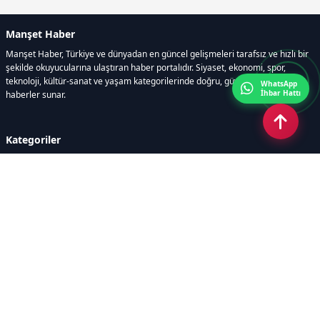
Manşet Haber
Manşet Haber, Türkiye ve dünyadan en güncel gelişmeleri tarafsız ve hızlı bir
şekilde okuyucularına ulaştıran haber portalıdır. Siyaset, ekonomi, spor,
teknoloji, kültür-sanat ve yaşam kategorilerinde doğru, güvenilir ve anlık
WhatsApp
İhbar Hattı
haberler sunar.
Kategoriler
GÜNDEM
ÖZEL HABER
SİYASET
EKONOMİ
DÜNYA
SPOR
EĞİTİM
ENERJİ
DİĞER
MANŞET
SAĞLIK
MAGAZİN
BİLİM-TEKNOLOJİ
KÜLTÜR-SANAT