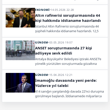
aklama iddialarıyla 24 yıla kadar hapis istendi.
EKONOMİ
•
14.05.2026 22:28
Altın rafinerisi soruşturmasında 44
kişi hakkında iddianame hazırlandı
İstanbul Altın Rafinerisi soruşturmasında 44
şüpheli hakkında iddianame hazırlandı. 12,5
milyon dolarlık kamu zararı iddiası gündemde.
GÜNDEM
•
03.05.2026 19:07
ANSET soruşturmasında 27 kişi
adliyeye sevk edildi
Antalya Büyükşehir Belediyesi iştiraki ANSET’e
yönelik yürütülen soruşturmada gözaltına
alınan 27 kişi adliyeye sevk edildi.
Soruşturmada ihalelerde usulsüzlük ve kamu
GÜNDEM
•
15.04.2026 12:21
zararı iddiaları yer alıyor.
İmamoğlu davasında yeni perde:
Yüzlerce yıl talebi
414 sanığın yargılandığı davada 22’nci duruşma
görülmeye başlandı. İddianamede milyarlarca
liralık kamu zararı ve ağır suçlamalar dikkat
çekiyor.