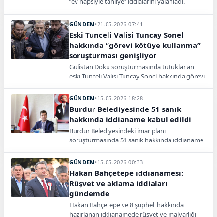
“ev hapsiyle tahliye” iddialarını yalanladı.
Tutukluluk halinin devam ettiği açıklandı.
GÜNDEM
•
21.05.2026 07:41
Eski Tunceli Valisi Tuncay Sonel
hakkında “görevi kötüye kullanma”
soruşturması genişliyor
Gülistan Doku soruşturmasında tutuklanan
eski Tunceli Valisi Tuncay Sonel hakkında görevi
kötüye kullanma ve kamu zararı iddiasıyla yeni
süreç başlatıldı.
GÜNDEM
•
15.05.2026 18:28
Burdur Belediyesinde 51 sanık
hakkında iddianame kabul edildi
Burdur Belediyesindeki imar planı
soruşturmasında 51 sanık hakkında iddianame
kabul edildi. Belediye başkanları için hapis
istendi.
GÜNDEM
•
15.05.2026 00:33
Hakan Bahçetepe iddianamesi:
Rüşvet ve aklama iddiaları
gündemde
Hakan Bahçetepe ve 8 şüpheli hakkında
hazırlanan iddianamede rüşvet ve malvarlığı