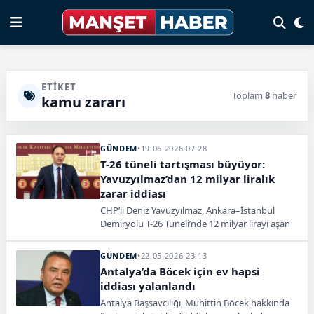
ETIKET
Toplam
8
haber
kamu zararı
GÜNDEM
•
19.06.2026 07:28
T-26 tüneli tartışması büyüyor:
Yavuzyılmaz’dan 12 milyar liralık
zarar iddiası
CHP’li Deniz Yavuzyılmaz, Ankara–İstanbul
Demiryolu T-26 Tüneli’nde 12 milyar lirayı aşan
kamu zararı oluştuğunu ve maliyetin
katlandığını iddia etti.
GÜNDEM
•
22.05.2026 23:13
Antalya’da Böcek için ev hapsi
iddiası yalanlandı
Antalya Başsavcılığı, Muhittin Böcek hakkında