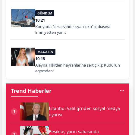
GÜNDEM
10:21
Konya’da “cezaevinde isyan çıktı” iddiasına
Emniyetten yanıt
MAGAZİN
10:18
Aleyna Tilki’den hayranlarına sert çıkış: Kudurun
egomdan!
Trend Haberler
İstanbul Valiliği’nden sosyal medya
1
uyarısı
Beşiktaş yarın sahasında
2