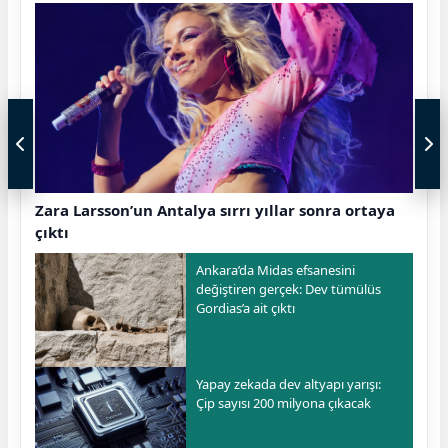
Zara Larsson’un Antalya sırrı yıllar sonra ortaya
çıktı
Ankara’da Midas efsanesini
değiştiren gerçek: Dev tümülüs
Gordias’a ait çıktı
Yapay zekada dev altyapı yarışı:
Çip sayısı 200 milyona çıkacak