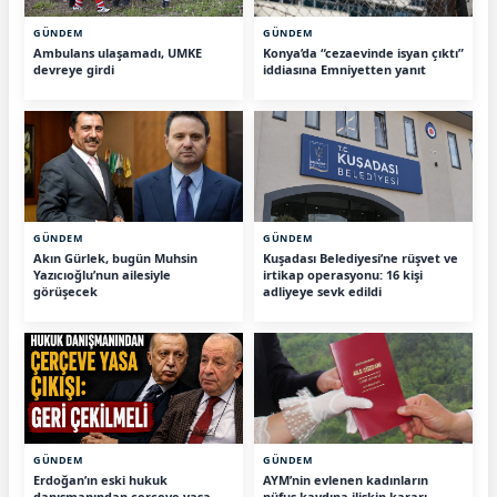
GÜNDEM
GÜNDEM
Ambulans ulaşamadı, UMKE
Konya’da “cezaevinde isyan çıktı”
devreye girdi
iddiasına Emniyetten yanıt
GÜNDEM
GÜNDEM
Akın Gürlek, bugün Muhsin
Kuşadası Belediyesi’ne rüşvet ve
Yazıcıoğlu’nun ailesiyle
irtikap operasyonu: 16 kişi
görüşecek
adliyeye sevk edildi
GÜNDEM
GÜNDEM
Erdoğan’ın eski hukuk
AYM’nin evlenen kadınların
danışmanından çerçeve yasa
nüfus kaydına ilişkin kararı