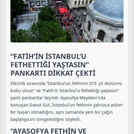
“FATİH’İN İSTANBUL’U
FETHETTİĞİ YAŞTASIN”
PANKARTI DİKKAT ÇEKTİ
Etkinlik sırasında “İstanbul’un fethinin 573. yıl dönümü
kutlu olsun” ve “Fatih’in İstanbul’u fethettiği yaştasın”
yazılı pankartlar taşındı. Ayasofya Meydanı’nda
konuşan Davut Gül, İstanbul’un fethinin yalnızca askeri
bir başarı olmadığını, aynı zamanda yeni bir çağın
başlangıcını simgelediğini söyledi.
“AYASOFYA FETHİN VE