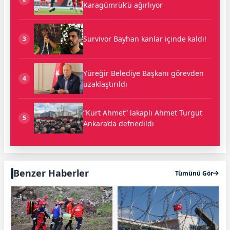
Karagümrük’ü ağırlıyor
Survivor Bayhan kanlar içinde kaldı!
3
Yüreğir Belediye Başkanı görevden
4
uzaklaştırıldı
“Kürt Ahmet” lakaplı Ahmet Turgut
5
Ankara’da defnedildi
Benzer Haberler
Tümünü Gör