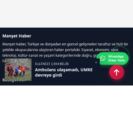
Manşet Haber
Manşet Haber, Türkiye ve dünyadan en güncel gelişmeleri tarafsız ve hızlı bir
şekilde okuyucularına ulaştıran haber portalıdır. Siyaset, ekonomi, spor,
teknoloji, kültür-sanat ve yaşam kategorilerinde doğru, güvenilir ve anlık
WhatsApp
İhbar Hattı
haberler sunar.
×
İLGİNİZİ ÇEKEBİLİR
Ambulans ulaşamadı, UMKE
devreye girdi
Kategoriler
GÜNDEM
ÖZEL HABER
SİYASET
EKONOMİ
DÜNYA
SPOR
EĞİTİM
ENERJİ
DİĞER
MANŞET