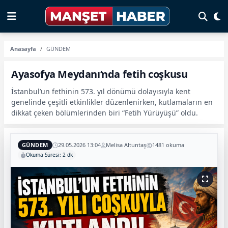
Anasayfa
GÜNDEM
Ayasofya Meydanı’nda fetih coşkusu
İstanbul’un fethinin 573. yıl dönümü dolayısıyla kent
genelinde çeşitli etkinlikler düzenlenirken, kutlamaların en
dikkat çeken bölümlerinden biri “Fetih Yürüyüşü” oldu.
GÜNDEM
29.05.2026 13:04
Melisa Altuntaş
1481 okuma
Okuma Süresi: 2 dk