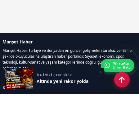
Manşet Haber
Manşet Haber, Türkiye ve dünyadan en güncel gelişmeleri tarafsız ve hızlı bir
şekilde okuyucularına ulaştıran haber portalıdır. Siyaset, ekonomi, spor,
teknoloji, kültür-sanat ve yaşam kategorilerinde doğru, güvenilir ve anlık
WhatsApp
İhbar Hattı
haberler sunar.
×
İLGİNİZİ ÇEKEBİLİR
Altında yeni rekor yolda
Kategoriler
GÜNDEM
ÖZEL HABER
SİYASET
EKONOMİ
DÜNYA
SPOR
EĞİTİM
ENERJİ
DİĞER
MANŞET