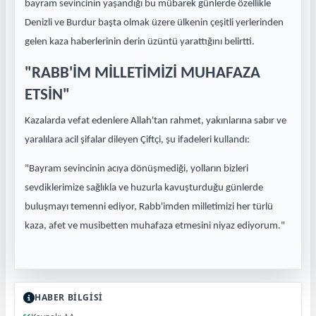
bayram sevincinin yaşandığı bu mübarek günlerde özellikle
Denizli ve Burdur başta olmak üzere ülkenin çeşitli yerlerinden
gelen kaza haberlerinin derin üzüntü yarattığını belirtti.
"RABB'İM MİLLETİMİZİ MUHAFAZA
ETSİN"
Kazalarda vefat edenlere Allah'tan rahmet, yakınlarına sabır ve
yaralılara acil şifalar dileyen Çiftçi, şu ifadeleri kullandı:
"Bayram sevincinin acıya dönüşmediği, yolların bizleri
sevdiklerimize sağlıkla ve huzurla kavuşturduğu günlerde
buluşmayı temenni ediyor, Rabb'imden milletimizi her türlü
kaza, afet ve musibetten muhafaza etmesini niyaz ediyorum."
HABER BİLGİSİ