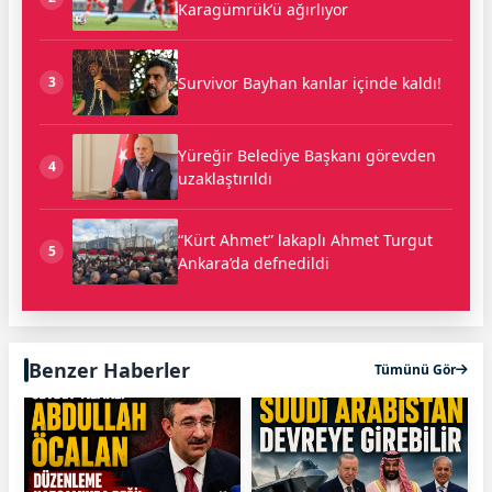
Karagümrük’ü ağırlıyor
Survivor Bayhan kanlar içinde kaldı!
3
Yüreğir Belediye Başkanı görevden
4
uzaklaştırıldı
“Kürt Ahmet” lakaplı Ahmet Turgut
5
Ankara’da defnedildi
Benzer Haberler
Tümünü Gör