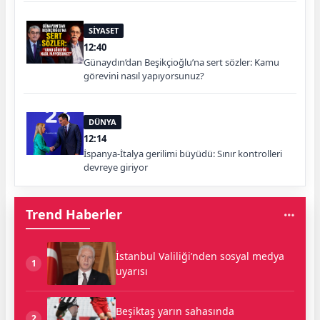
SİYASET
12:40
Günaydın’dan Beşikçioğlu’na sert sözler: Kamu
görevini nasıl yapıyorsunuz?
DÜNYA
12:14
İspanya-İtalya gerilimi büyüdü: Sınır kontrolleri
devreye giriyor
Trend Haberler
İstanbul Valiliği’nden sosyal medya
1
uyarısı
Beşiktaş yarın sahasında
2