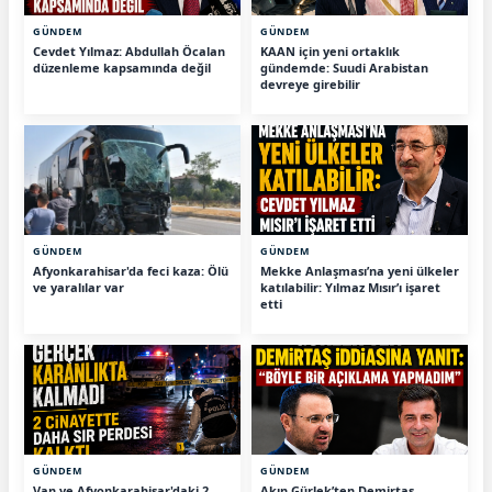
GÜNDEM
GÜNDEM
Cevdet Yılmaz: Abdullah Öcalan
KAAN için yeni ortaklık
düzenleme kapsamında değil
gündemde: Suudi Arabistan
devreye girebilir
GÜNDEM
GÜNDEM
Afyonkarahisar'da feci kaza: Ölü
Mekke Anlaşması’na yeni ülkeler
ve yaralılar var
katılabilir: Yılmaz Mısır’ı işaret
etti
GÜNDEM
GÜNDEM
Van ve Afyonkarahisar'daki 2
Akın Gürlek’ten Demirtaş