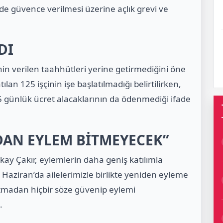
e güvence verilmesi üzerine açlık grevi ve
DI
nin verilen taahhütleri yerine getirmediğini öne
an 125 işçinin işe başlatılmadığı belirtilirken,
 45 günlük ücret alacaklarının da ödenmediği ifade
DAN EYLEM BİTMEYECEK”
ay Çakır, eylemlerin daha geniş katılımla
 Haziran’da ailelerimizle birlikte yeniden eyleme
atmadan hiçbir söze güvenip eylemi
.