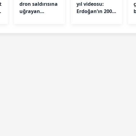
t
dron saldırısına
yıl videosu:
uğrayan
Erdoğan’ın 2001
b
NADEZHDA
sözleriyle
Samsun’a
başladı
getirildi