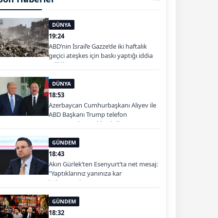
DÜNYA
19:24
ABD’nin İsrail’e Gazze’de iki haftalık
geçici ateşkes için baskı yaptığı iddia
edildi
DÜNYA
18:53
Azerbaycan Cumhurbaşkanı Aliyev ile
ABD Başkanı Trump telefon
görüşmesi gerçekleştirdi
GÜNDEM
18:43
Akın Gürlek’ten Esenyurt’ta net mesaj:
"Yaptıklarınız yanınıza kar
kalmayacak"
GÜNDEM
18:32