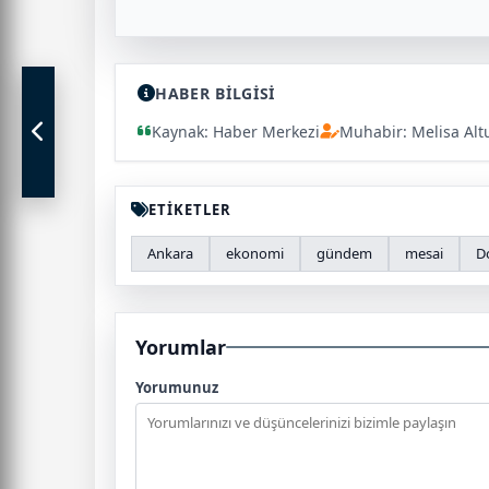
HABER BİLGİSİ
Kaynak: Haber Merkezi
Muhabir: Melisa Alt
ETİKETLER
Ankara
ekonomi
gündem
mesai
D
Yorumlar
Yorumunuz