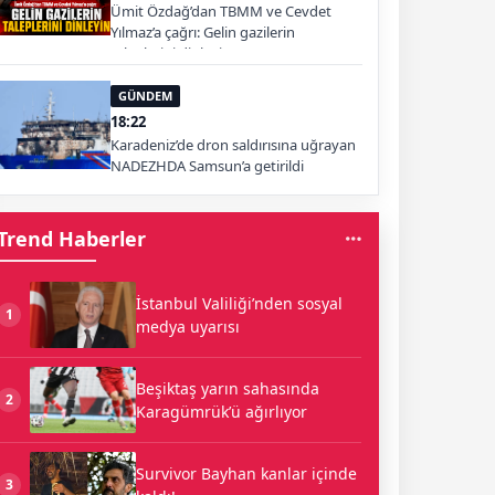
Ümit Özdağ’dan TBMM ve Cevdet
Yılmaz’a çağrı: Gelin gazilerin
taleplerini dinleyin
GÜNDEM
18:22
Karadeniz’de dron saldırısına uğrayan
NADEZHDA Samsun’a getirildi
Trend Haberler
İstanbul Valiliği’nden sosyal
1
medya uyarısı
Beşiktaş yarın sahasında
2
Karagümrük’ü ağırlıyor
Survivor Bayhan kanlar içinde
3