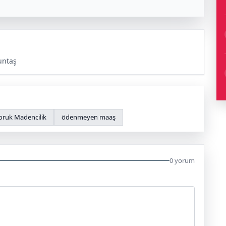
untaş
oruk Madencilik
ödenmeyen maaş
0 yorum