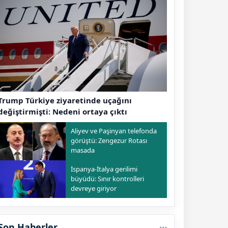
Trump Türkiye ziyaretinde uçağını
değiştirmişti: Nedeni ortaya çıktı
Aliyev ve Paşinyan telefonda
görüştü: Zengezur Rotası
masada
İspanya-İtalya gerilimi
büyüdü: Sınır kontrolleri
devreye giriyor
Son Haberler