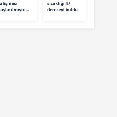
çalışması
sıcaklığı 47
aşlatılmıştı:
dereceyi buldu
Silahlar
bulunamadı