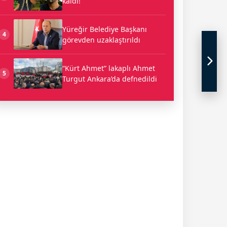
kaldı!
Yüreğir Belediye Başkanı
4
görevden uzaklaştırıldı
“Kürt Ahmet” lakaplı Ahmet
5
Turgut Ankara’da defnedildi