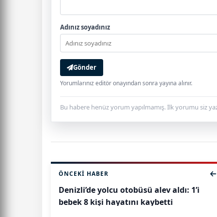
Adınız soyadınız
Gönder
Yorumlarınız editör onayından sonra yayına alınır.
Bu habere henüz yorum yapılmamış. İlk yorumu siz yaz
ÖNCEKI HABER
Denizli’de yolcu otobüsü alev aldı: 1’i
bebek 8 kişi hayatını kaybetti