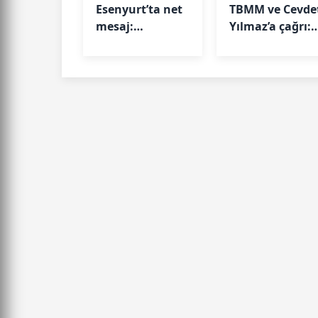
Esenyurt’ta net
TBMM ve Cevde
mesaj:
Yılmaz’a çağrı:
"Yaptıklarınız
Gelin gazilerin
yanınıza kar
taleplerini
kalmayacak"
dinleyin