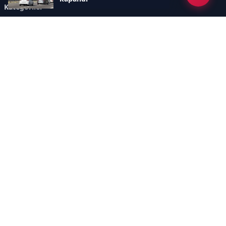
Kategoriler
GÜNDEM
ÖZEL HABER
SİYASET
EKONOMİ
DÜNYA
SPOR
EĞİTİM
ENERJİ
DİĞER
MANŞET
SAĞLIK
MAGAZİN
BİLİM-TEKNOLOJİ
KÜLTÜR-SANAT
SEKTÖREL SİTELERİMİZ
YAZARLAR
KÜNYE
Sayfalar
AÇIK RIZA METNİ
ÇEREZ POLİTİKASI
AYDINLATMA METNİ
VERİ İHLALİ PROSEDÜRÜ