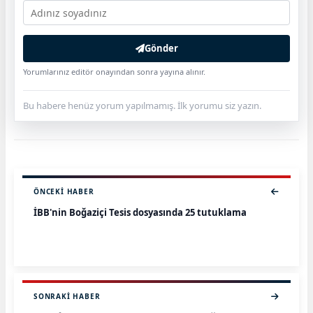
Gönder
Yorumlarınız editör onayından sonra yayına alınır.
Bu habere henüz yorum yapılmamış. İlk yorumu siz yazın.
ÖNCEKI HABER
İBB'nin Boğaziçi Tesis dosyasında 25 tutuklama
SONRAKI HABER