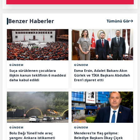
Benzer Haberler
Tümünü Gör
GÜNDEM
GÜNDEM
Suça sürüklenen çocuklara
Esma Ersin, Adalet Bakanı Akın
ilişkin kanun teklifinin 6 maddesi
Gürlek ve TİKA Başkanı Abdullah
daha kabul edildi
Eren’i ziyaret etti
GÜNDEM
GÜNDEM
Bolu Dağı Tüneli'nde araç
Menderes'te flaş gelişme:
yangını: Ankara istikameti
Belediye Başkanı İlkay Çiçek