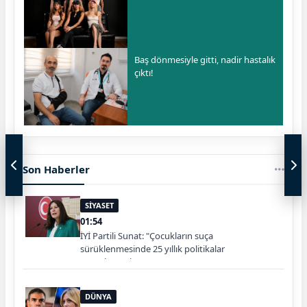
Baş dönmesiyle gitti, nadir hastalık
çıktı!
Son Haberler
SİYASET
01:54
İYİ Partili Sunat: "Çocukların suça
sürüklenmesinde 25 yıllık politikalar
sorgulanmalı"
DÜNYA