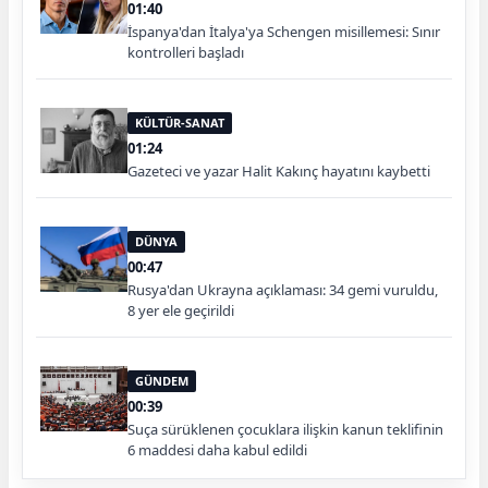
01:40
İspanya'dan İtalya'ya Schengen misillemesi: Sınır
kontrolleri başladı
KÜLTÜR-SANAT
01:24
Gazeteci ve yazar Halit Kakınç hayatını kaybetti
DÜNYA
00:47
Rusya'dan Ukrayna açıklaması: 34 gemi vuruldu,
8 yer ele geçirildi
GÜNDEM
00:39
Suça sürüklenen çocuklara ilişkin kanun teklifinin
6 maddesi daha kabul edildi