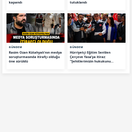
kapandı
tutuklandı
GÜNDEM
GÜNDEM
Rasim Ozan Kütahyalı'nın medya
Hürriyetçi Eğitim Sen’den
soruşturmasında itirafçı olduğu
Çerçeve Yasa’ya itiraz:
öne sürüldü
"Şehitlerimizin hukukunu
savunacağız"