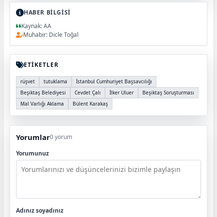
HABER BİLGİSİ
Kaynak: AA
Muhabir: Dicle Toğal
ETİKETLER
rüşvet
tutuklama
İstanbul Cumhuriyet Başsavcılığı
Beşiktaş Belediyesi
Cevdet Çalı
İlker Uluer
Beşiktaş Soruşturması
Mal Varlığı Aklama
Bülent Karakaş
Yorumlar
0 yorum
Yorumunuz
Adınız soyadınız