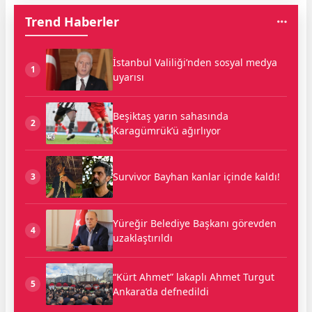
Trend Haberler
İstanbul Valiliği’nden sosyal medya
1
uyarısı
Beşiktaş yarın sahasında
2
Karagümrük’ü ağırlıyor
Survivor Bayhan kanlar içinde kaldı!
3
Yüreğir Belediye Başkanı görevden
4
uzaklaştırıldı
“Kürt Ahmet” lakaplı Ahmet Turgut
5
Ankara’da defnedildi