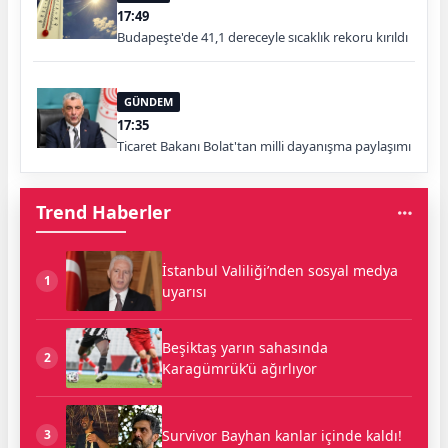
17:49
Budapeşte'de 41,1 dereceyle sıcaklık rekoru kırıldı
GÜNDEM
17:35
Ticaret Bakanı Bolat'tan milli dayanışma paylaşımı
Trend Haberler
İstanbul Valiliği’nden sosyal medya
1
uyarısı
Beşiktaş yarın sahasında
2
Karagümrük’ü ağırlıyor
Survivor Bayhan kanlar içinde kaldı!
3