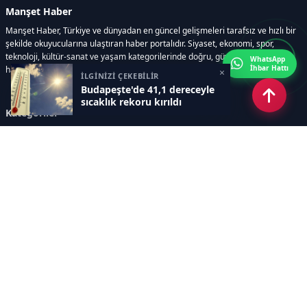
Manşet Haber
Manşet Haber, Türkiye ve dünyadan en güncel gelişmeleri tarafsız ve hızlı bir
şekilde okuyucularına ulaştıran haber portalıdır. Siyaset, ekonomi, spor,
teknoloji, kültür-sanat ve yaşam kategorilerinde doğru, güvenilir ve anlık
WhatsApp
İhbar Hattı
haberler sunar.
×
İLGİNİZİ ÇEKEBİLİR
Budapeşte'de 41,1 dereceyle
sıcaklık rekoru kırıldı
Kategoriler
GÜNDEM
ÖZEL HABER
SİYASET
EKONOMİ
DÜNYA
SPOR
EĞİTİM
ENERJİ
DİĞER
MANŞET
SAĞLIK
MAGAZİN
BİLİM-TEKNOLOJİ
KÜLTÜR-SANAT
SEKTÖREL SİTELERİMİZ
YAZARLAR