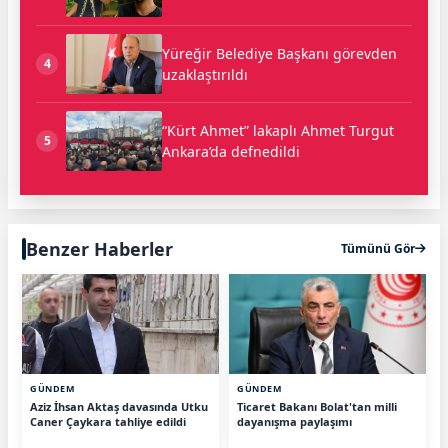
Yüreğir Belediye Başkanı görevden
4
uzaklaştırıldı
“Kürt Ahmet” lakaplı Ahmet Turgut
5
Ankara’da defnedildi
Benzer Haberler
Tümünü Gör
GÜNDEM
GÜNDEM
Aziz İhsan Aktaş davasında Utku
Ticaret Bakanı Bolat'tan milli
Caner Çaykara tahliye edildi
dayanışma paylaşımı