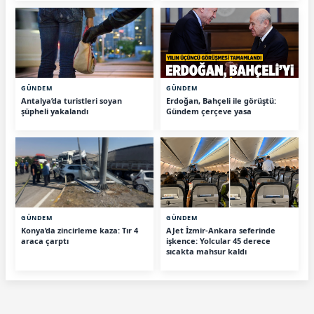
GÜNDEM
GÜNDEM
Antalya’da turistleri soyan
Erdoğan, Bahçeli ile görüştü:
şüpheli yakalandı
Gündem çerçeve yasa
GÜNDEM
GÜNDEM
Konya’da zincirleme kaza: Tır 4
AJet İzmir-Ankara seferinde
araca çarptı
işkence: Yolcular 45 derece
sıcakta mahsur kaldı