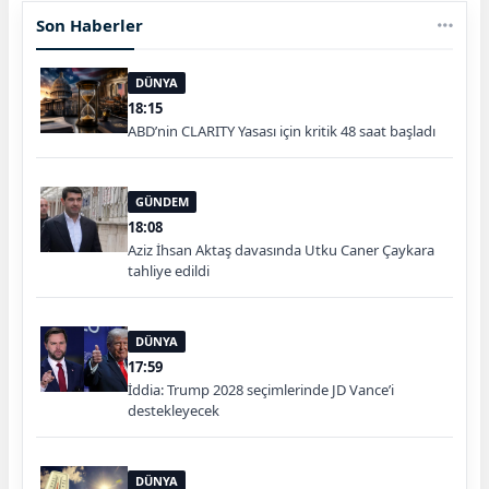
Son Haberler
DÜNYA
18:15
ABD’nin CLARITY Yasası için kritik 48 saat başladı
GÜNDEM
18:08
Aziz İhsan Aktaş davasında Utku Caner Çaykara
tahliye edildi
DÜNYA
17:59
İddia: Trump 2028 seçimlerinde JD Vance’i
destekleyecek
DÜNYA