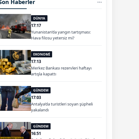
Son Haberler
DÜNYA
17:17
Yunanistan’da yangın tartışması:
Hava filosu yetersiz mi?
EKONOMİ
17:13
Merkez Bankası rezervleri haftayı
artışla kapattı
GÜNDEM
17:03
Antalya’da turistleri soyan şüpheli
yakalandı
GÜNDEM
16:51