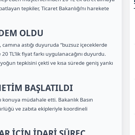
layan tepkiler, Ticaret Bakanlığı’nı harekete
NDEM OLDU
me, camına astığı duyuruda “buzsuz içeceklerde
 20 TL’lik fiyat farkı uygulanacağını duyurdu.
yoğun tepkisini çekti ve kısa sürede geniş yankı
NETİM BAŞLATILDI
ğı konuya müdahale etti. Bakanlık Basın
lüğü ve zabıta ekipleriyle koordineli
AR İÇİN İDARİ SÜREÇ