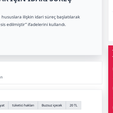
 hususlara ilişkin idari süreç başlatılarak
s edilmiştir” ifadelerini kullandı.
ün
iyat
tüketici hakları
Buzsuz içecek
20 TL