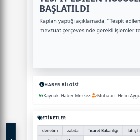
BAŞLATILDI
Kaplan yaptığı açıklamada,
“
Tespit edilen
mevzuat çerçevesinde gerekli işlemler tesi
HABER BİLGİSİ
Kaynak: Haber Merkezi
Muhabir: Helin Ayg
ETİKETLER
denetim
zabıta
Ticaret Bakanlığı
fahiş f