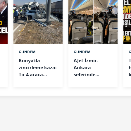
GÜNDEM
GÜNDEM
Konya’da
AJet İzmir-
zincirleme kaza:
Ankara
Tır 4 araca
seferinde
e
çarptı
işkence:
Yolcular 45
i
derece sıcakta
mahsur kaldı