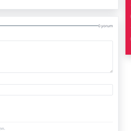
0 yorum
ın.