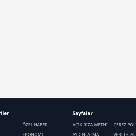
iler
Sayfalar
M
ÖZEL HABER
AÇIK RIZA METNİ
ÇEREZ POL
EKONOMİ
AYDINLATMA
VERİ İHLAL