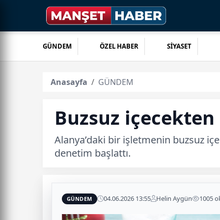
GÜNDEM
ÖZEL HABER
SİYASET
Anasayfa
GÜNDEM
Buzsuz içecekten e
Alanya’daki bir işletmenin buzsuz iç
denetim başlattı.
04.06.2026 13:55
Helin Aygün
1005 
GÜNDEM