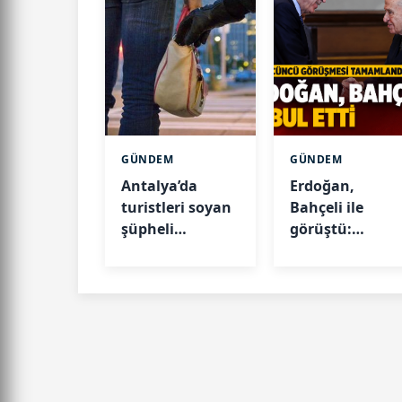
GÜNDEM
GÜNDEM
Antalya’da
Erdoğan,
turistleri soyan
Bahçeli ile
şüpheli
görüştü:
yakalandı
Gündem çerçev
yasa