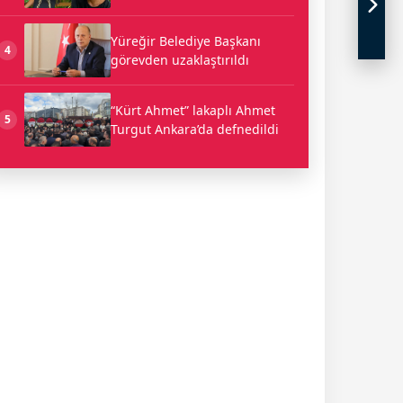
Yüreğir Belediye Başkanı
4
görevden uzaklaştırıldı
“Kürt Ahmet” lakaplı Ahmet
5
Turgut Ankara’da defnedildi