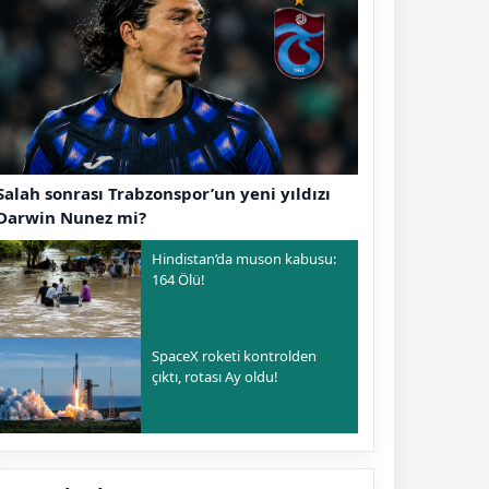
Salah sonrası Trabzonspor’un yeni yıldızı
Darwin Nunez mi?
Hindistan’da muson kabusu:
164 Ölü!
SpaceX roketi kontrolden
çıktı, rotası Ay oldu!