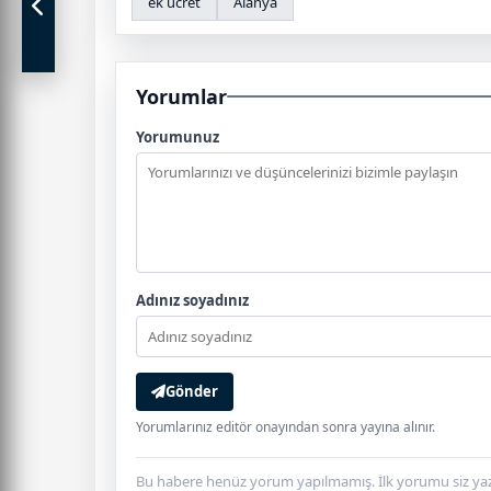
ek ücret
Alanya
Yorumlar
Yorumunuz
Adınız soyadınız
Gönder
Yorumlarınız editör onayından sonra yayına alınır.
Bu habere henüz yorum yapılmamış. İlk yorumu siz yaz