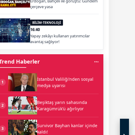
Erdoğan, Bahçeli ile görüştü: Gündem
çerçeve yasa
BİLİM-TEKNOLOJİ
16:40
Yapay zekâyı kullanan yatırımcılar
avantaj sağlıyor!
Trend Haberler
İstanbul Valiliği’nden sosyal
1
medya uyarısı
Beşiktaş yarın sahasında
2
Karagümrük’ü ağırlıyor
Survivor Bayhan kanlar içinde
3
kaldı!