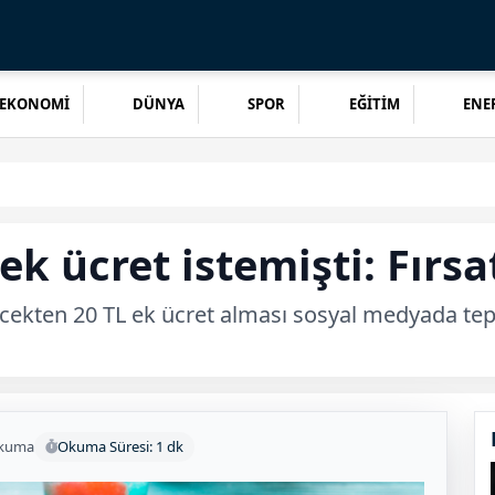
EKONOMİ
DÜNYA
SPOR
EĞİTİM
ENER
k ücret istemişti: Fırsa
ecekten 20 TL ek ücret alması sosyal medyada tep
okuma
Okuma Süresi: 1 dk