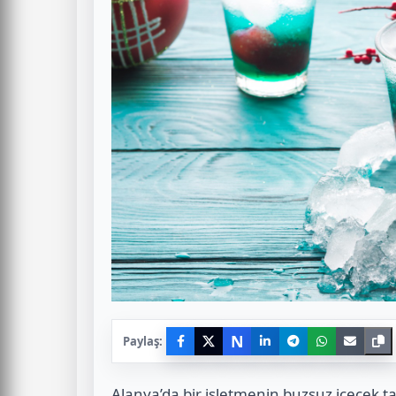
N
Paylaş:
Alanya’da bir işletmenin buzsuz içecek 