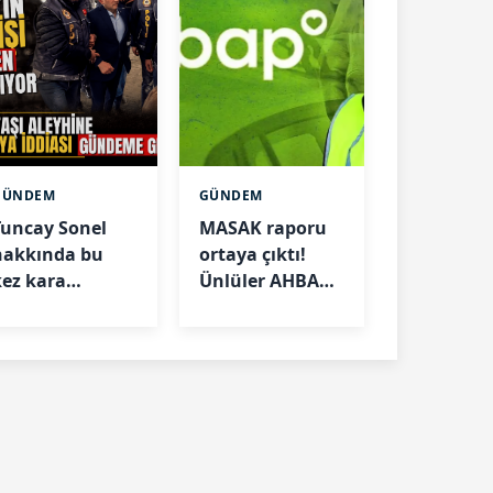
GÜNDEM
GÜNDEM
Tuncay Sonel
MASAK raporu
hakkında bu
ortaya çıktı!
kez kara
Ünlüler AHBAP'a
propaganda
ne kadar bağış
ddiası
yaptı?