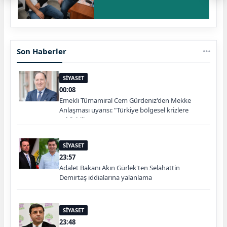
Son Haberler
SİYASET
00:08
Emekli Tümamiral Cem Gürdeniz'den Mekke
Anlaşması uyarısı: "Türkiye bölgesel krizlere
çekilebilir"
SİYASET
23:57
Adalet Bakanı Akın Gürlek'ten Selahattin
Demirtaş iddialarına yalanlama
SİYASET
23:48