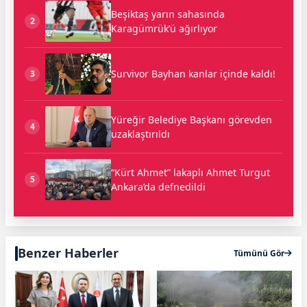
Beşiktaş yarın sahasında
2
Karagümrük’ü ağırlıyor
Survivor Bayhan kanlar içinde kaldı!
3
Yüreğir Belediye Başkanı görevden
4
uzaklaştırıldı
“Kürt Ahmet” lakaplı Ahmet Turgut
5
Ankara’da defnedildi
Benzer Haberler
Tümünü Gör