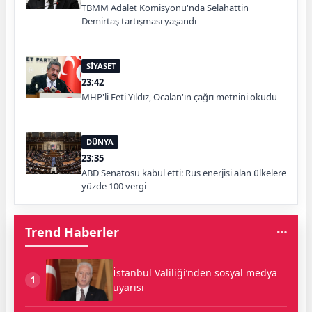
TBMM Adalet Komisyonu'nda Selahattin
Demirtaş tartışması yaşandı
SİYASET
23:42
MHP'li Feti Yıldız, Öcalan'ın çağrı metnini okudu
DÜNYA
23:35
ABD Senatosu kabul etti: Rus enerjisi alan ülkelere
yüzde 100 vergi
Trend Haberler
İstanbul Valiliği’nden sosyal medya
1
uyarısı