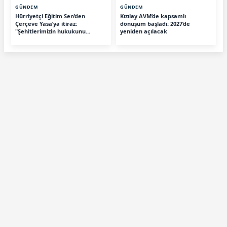
GÜNDEM
GÜNDEM
Hürriyetçi Eğitim Sen’den
Kızılay AVM’de kapsamlı
Çerçeve Yasa’ya itiraz:
dönüşüm başladı: 2027’de
"Şehitlerimizin hukukunu
yeniden açılacak
savunacağız"