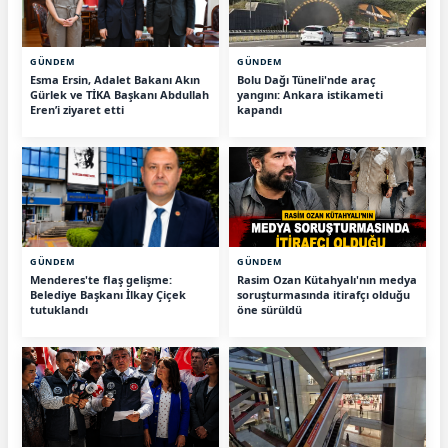
GÜNDEM
GÜNDEM
Esma Ersin, Adalet Bakanı Akın
Bolu Dağı Tüneli'nde araç
Gürlek ve TİKA Başkanı Abdullah
yangını: Ankara istikameti
Eren’i ziyaret etti
kapandı
GÜNDEM
GÜNDEM
Menderes'te flaş gelişme:
Rasim Ozan Kütahyalı'nın medya
Belediye Başkanı İlkay Çiçek
soruşturmasında itirafçı olduğu
tutuklandı
öne sürüldü