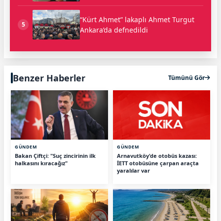
“Kürt Ahmet” lakaplı Ahmet Turgut
5
Ankara’da defnedildi
Benzer Haberler
Tümünü Gör
GÜNDEM
GÜNDEM
Bakan Çiftçi: "Suç zincirinin ilk
Arnavutköy'de otobüs kazası:
halkasını kıracağız"
İETT otobüsüne çarpan araçta
yaralılar var