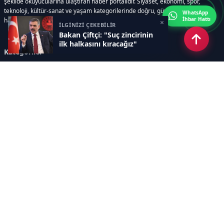
şekilde okuyucularına ulaştıran haber portalıdır. Siyaset, ekonomi, spor,
teknoloji, kültür-sanat ve yaşam kategorilerinde doğru, güvenilir ve anlık
WhatsApp
İhbar Hattı
haberler sunar.
×
İLGİNİZİ ÇEKEBİLİR
Bakan Çiftçi: "Suç zincirinin
ilk halkasını kıracağız"
Kategoriler
GÜNDEM
ÖZEL HABER
SİYASET
EKONOMİ
DÜNYA
SPOR
EĞİTİM
ENERJİ
DİĞER
MANŞET
SAĞLIK
MAGAZİN
BİLİM-TEKNOLOJİ
KÜLTÜR-SANAT
SEKTÖREL SİTELERİMİZ
YAZARLAR
KÜNYE
Sayfalar