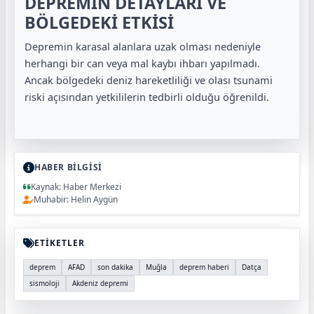
DEPREMİN DETAYLARI VE
BÖLGEDEKİ ETKİSİ
Depremin karasal alanlara uzak olması nedeniyle
herhangi bir can veya mal kaybı ihbarı yapılmadı.
Ancak bölgedeki deniz hareketliliği ve olası tsunami
riski açısından yetkililerin tedbirli olduğu öğrenildi.
HABER BİLGİSİ
Kaynak: Haber Merkezi
Muhabir: Helin Aygün
ETİKETLER
deprem
AFAD
son dakika
Muğla
deprem haberi
Datça
sismoloji
Akdeniz depremi