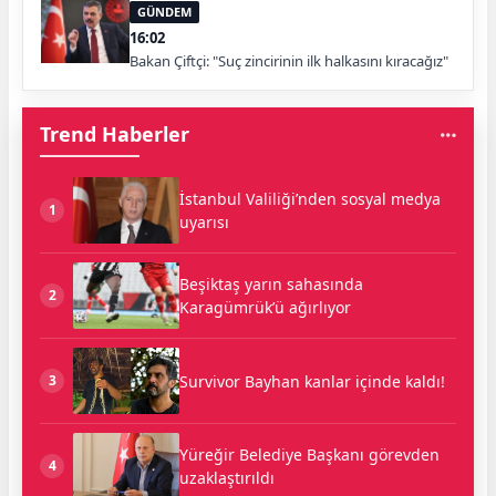
GÜNDEM
16:02
Bakan Çiftçi: "Suç zincirinin ilk halkasını kıracağız"
Trend Haberler
İstanbul Valiliği’nden sosyal medya
1
uyarısı
Beşiktaş yarın sahasında
2
Karagümrük’ü ağırlıyor
Survivor Bayhan kanlar içinde kaldı!
3
Yüreğir Belediye Başkanı görevden
4
uzaklaştırıldı