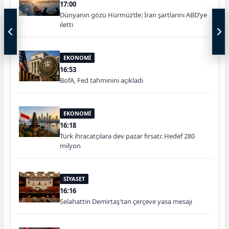
17:00
Dünyanın gözü Hürmüz’de: İran şartlarını ABD’ye
iletti
EKONOMİ
16:53
BofA, Fed tahminini açıkladı
EKONOMİ
16:18
Türk ihracatçılara dev pazar fırsatı: Hedef 280
milyon
SİYASET
16:16
Selahattin Demirtaş'tan çerçeve yasa mesajı