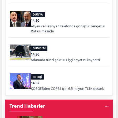
DÜNYA
14:50
Aliyev ve Paşinyan telefonda görüştü: Zengezur
Rotası masada
GÜNDEM
14:36
Adana’da tünel çöktü: 1 işçi hayatını kaybetti
ENERJİ
14:32
KOSGEB’den COP31 için 6,5 milyon TL’lik destek
Trend Haberler