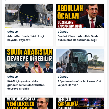
GÜNDEM
GÜNDEM
Adana’da tünel çöktü: 1 işçi
Cevdet Yılmaz: Abdullah Öcalan
hayatını kaybetti
düzenleme kapsamında değil
GÜNDEM
GÜNDEM
KAAN için yeni ortaklık
Afyonkarahisar'da feci kaza: Ölü
gündemde: Suudi Arabistan
ve yaralılar var
devreye girebilir