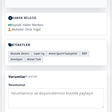
HABER BİLGİSİ
Kaynak: Haber Merkezi
Muhabir: Dicle Toğal
ETİKETLER
Mustafa Destici
süper lig
Amed Sportif Faaliyetler
BBP
Amedspor
Ahmet Türk
Yorumlar
0 yorum
Yorumunuz