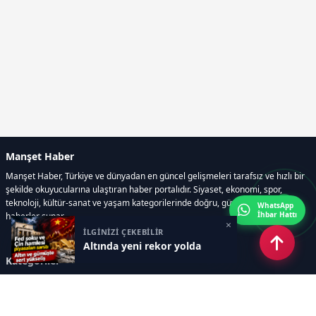
Manşet Haber
Manşet Haber, Türkiye ve dünyadan en güncel gelişmeleri tarafsız ve hızlı bir
şekilde okuyucularına ulaştıran haber portalıdır. Siyaset, ekonomi, spor,
teknoloji, kültür-sanat ve yaşam kategorilerinde doğru, güvenilir ve anlık
WhatsApp
İhbar Hattı
haberler sunar.
×
İLGİNİZİ ÇEKEBİLİR
Altında yeni rekor yolda
Kategoriler
GÜNDEM
ÖZEL HABER
SİYASET
EKONOMİ