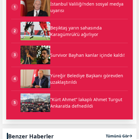
İstanbul Valiliği’nden sosyal medya
1
uyarısı
Beşiktaş yarın sahasında
2
Karagümrük’ü ağırlıyor
Survivor Bayhan kanlar içinde kaldı!
3
Yüreğir Belediye Başkanı görevden
4
uzaklaştırıldı
“Kürt Ahmet” lakaplı Ahmet Turgut
5
Ankara’da defnedildi
Benzer Haberler
Tümünü Gör