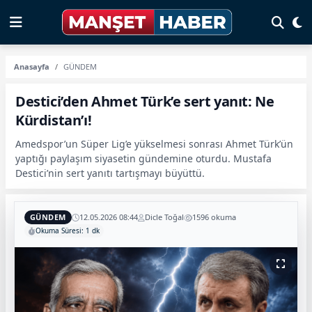
Anasayfa
GÜNDEM
Destici’den Ahmet Türk’e sert yanıt: Ne
Kürdistan’ı!
Amedspor’un Süper Lig’e yükselmesi sonrası Ahmet Türk’ün
yaptığı paylaşım siyasetin gündemine oturdu. Mustafa
Destici’nin sert yanıtı tartışmayı büyüttü.
GÜNDEM
12.05.2026 08:44
Dicle Toğal
1596 okuma
Okuma Süresi: 1 dk