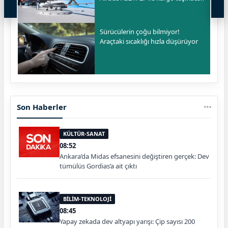
Sürücülerin çoğu bilmiyor!
Araçtaki sıcaklığı hızla düşürüyor
Son Haberler
KÜLTÜR-SANAT
08:52
Ankara’da Midas efsanesini değiştiren gerçek: Dev
tümülüs Gordias’a ait çıktı
BİLİM-TEKNOLOJİ
08:45
Yapay zekada dev altyapı yarışı: Çip sayısı 200