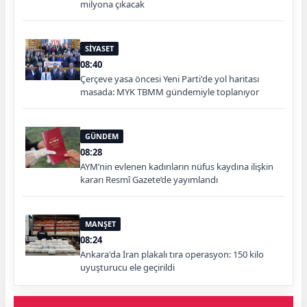
milyona çıkacak
SİYASET
08:40
Çerçeve yasa öncesi Yeni Parti'de yol haritası
masada: MYK TBMM gündemiyle toplanıyor
GÜNDEM
08:28
AYM’nin evlenen kadınların nüfus kaydına ilişkin
kararı Resmî Gazete’de yayımlandı
MANŞET
08:24
Ankara'da İran plakalı tıra operasyon: 150 kilo
uyuşturucu ele geçirildi