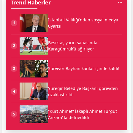
Trend Haberler
İstanbul Valiliği’nden sosyal medya
1
uyarısı
Beşiktaş yarın sahasında
2
Karagümrük’ü ağırlıyor
Survivor Bayhan kanlar içinde kaldı!
3
Yüreğir Belediye Başkanı görevden
4
uzaklaştırıldı
“Kürt Ahmet” lakaplı Ahmet Turgut
5
Ankara’da defnedildi