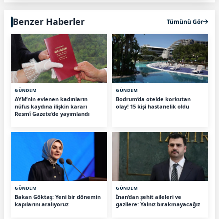
Benzer Haberler
Tümünü Gör
GÜNDEM
GÜNDEM
AYM’nin evlenen kadınların
Bodrum’da otelde korkutan
nüfus kaydına ilişkin kararı
olay! 15 kişi hastanelik oldu
Resmî Gazete’de yayımlandı
GÜNDEM
GÜNDEM
Bakan Göktaş: Yeni bir dönemin
İnan’dan şehit aileleri ve
kapılarını aralıyoruz
gazilere: Yalnız bırakmayacağız