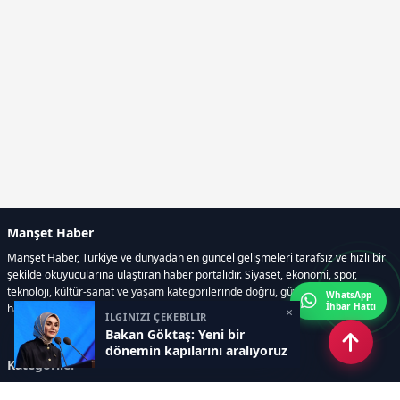
Manşet Haber
Manşet Haber, Türkiye ve dünyadan en güncel gelişmeleri tarafsız ve hızlı bir
şekilde okuyucularına ulaştıran haber portalıdır. Siyaset, ekonomi, spor,
teknoloji, kültür-sanat ve yaşam kategorilerinde doğru, güvenilir ve anlık
WhatsApp
İhbar Hattı
haberler sunar.
×
İLGİNİZİ ÇEKEBİLİR
Bakan Göktaş: Yeni bir
dönemin kapılarını aralıyoruz
Kategoriler
GÜNDEM
ÖZEL HABER