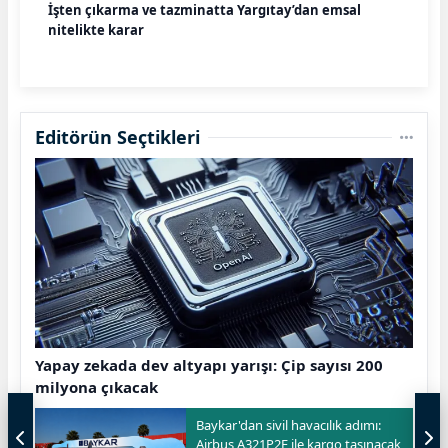
İşten çıkarma ve tazminatta Yargıtay’dan emsal
nitelikte karar
Editörün Seçtikleri
Yapay zekada dev altyapı yarışı: Çip sayısı 200
milyona çıkacak
Baykar'dan sivil havacılık adımı:
Airbus A321P2F ile kargo taşınacak