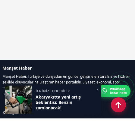
Manşet Haber
Manşet Haber, Türkiye ve dünyadan en güncel gelişmeleri tarafsız ve hızlı bir
şekilde okuyucularına ulaştıran haber portalıdır. Siyaset, ekonomi, spor,
teknoloji, kültür-sanat ve yaşam kategorilerinde doğru, güvenilir ve anlık
×
WhatsApp
İLGİNİZİ ÇEKEBİLİR
İhbar Hattı
haberler sunar.
Akaryakıtta yeni artış
beklentisi: Benzin
zamlanacak!
Kategoriler
GÜNDEM
ÖZEL HABER
SİYASET
EKONOMİ