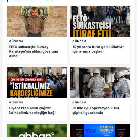
GÜNDEM
GÜNDEM
FETÖ suikastçisi Burkay
10 yıl sonra itiraf geldi: Silahlar
Karatepe’nin ablası gözaltına
için arama başladı
alındı
GÜNDEM
GÜNDEM
Diyanet’ten birlik çağrısı:
30 ilde IŞİD operasyonu: 104
İstikbalimiz kardeşliğe bağlı
şüpheli gözaltında