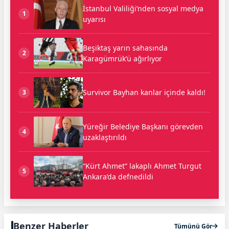
İstanbul Valiliği’nden sosyal medya
1
uyarısı
Beşiktaş yarın sahasında
2
Karagümrük’ü ağırlıyor
Survivor Bayhan kanlar içinde kaldı!
3
Yüreğir Belediye Başkanı görevden
4
uzaklaştırıldı
“Kürt Ahmet” lakaplı Ahmet Turgut
5
Ankara’da defnedildi
Benzer Haberler
Tümünü Gör