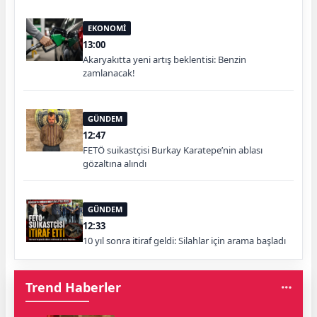
EKONOMİ
13:00
Akaryakıtta yeni artış beklentisi: Benzin
zamlanacak!
GÜNDEM
12:47
FETÖ suikastçisi Burkay Karatepe’nin ablası
gözaltına alındı
GÜNDEM
12:33
10 yıl sonra itiraf geldi: Silahlar için arama başladı
Trend Haberler