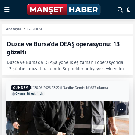
Anasayfa
GÜNDEM
Düzce ve Bursa’da DEAŞ operasyonu: 13
gözaltı
Düzce ve Bursa’da DEAŞ’a yönelik eş zamanlı operasyonda
13 şüpheli gözaltına alındı. Şüpheliler adliyeye sevk edildi.
GÜNDEM
30.06.2026 23:22
Nahibe Demirel
677 okuma
Okuma Süresi: 1 dk