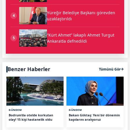
Yüreğir Belediye Başkanı görevden
4
uzaklaştırıldı
“Kürt Ahmet” lakaplı Ahmet Turgut
5
Ankara’da defnedildi
Benzer Haberler
Tümünü Gör
GÜNDEM
GÜNDEM
Bodrum’da otelde korkutan
Bakan Göktaş: Yeni bir dönemin
olay! 15 kişi hastanelik oldu
kapılarını aralıyoruz