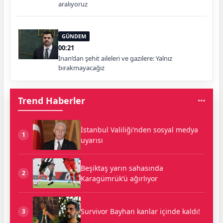
aralıyoruz
GÜNDEM
00:21
İnan’dan şehit aileleri ve gazilere: Yalnız
bırakmayacağız
Trend Haberler
İstanbul Valiliği’nden sosyal medya
1
uyarısı
Beşiktaş yarın sahasında
2
Karagümrük’ü ağırlıyor
Survivor Bayhan kanlar içinde kaldı!
3