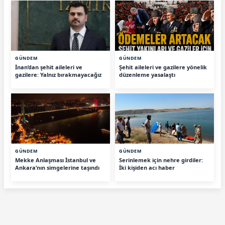
GÜNDEM
GÜNDEM
İnan’dan şehit aileleri ve
Şehit aileleri ve gazilere yönelik
gazilere: Yalnız bırakmayacağız
düzenleme yasalaştı
GÜNDEM
GÜNDEM
Mekke Anlaşması İstanbul ve
Serinlemek için nehre girdiler:
Ankara’nın simgelerine taşındı
İki kişiden acı haber