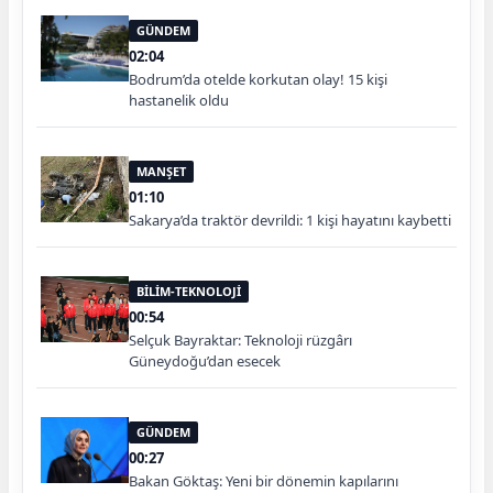
GÜNDEM
02:04
Bodrum’da otelde korkutan olay! 15 kişi
hastanelik oldu
MANŞET
01:10
Sakarya’da traktör devrildi: 1 kişi hayatını kaybetti
BİLİM-TEKNOLOJİ
00:54
Selçuk Bayraktar: Teknoloji rüzgârı
Güneydoğu’dan esecek
GÜNDEM
00:27
Bakan Göktaş: Yeni bir dönemin kapılarını