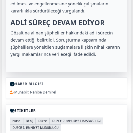
edilmesi ve engellenmesine yönelik çalışmaların
kararlılıkla sürdürüleceği vurgulandı.
ADLİ SÜREÇ DEVAM EDİYOR
Gözaltına alınan şüpheliler hakkındaki adli sürecin
devam ettiği belirtildi. Soruşturma kapsamında
şüphelilere yöneltilen suçlamalara ilişkin nihai kararın
yargı makamlarınca verileceği ifade edildi.
HABER BİLGİSİ
Muhabir: Nahibe Demirel
ETİKETLER
bursa
DEAŞ
Düzce
DÜZCE CUMHURİYET BAŞSAVCILIĞI
DÜZCE İL EMNİYET MÜDÜRLÜĞÜ