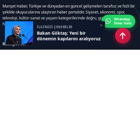
Manşet Haber, Türkiye ve dünyadan en güncel gelişmeleri tarafsız ve hızlı bir
şekilde okuyucularına ulaştıran haber portalıdır. Siyaset, ekonomi, spor,
teknoloji, kültür-sanat ve yaşam kategorilerinde doğru, güvenilir ve anlık
WhatsApp
İhbar Hattı
haberler sunar.
×
İLGİNİZİ ÇEKEBİLİR
Bakan Göktaş: Yeni bir
dönemin kapılarını aralıyoruz
Kategoriler
GÜNDEM
ÖZEL HABER
SİYASET
EKONOMİ
DÜNYA
SPOR
EĞİTİM
ENERJİ
DİĞER
MANŞET
SAĞLIK
MAGAZİN
BİLİM-TEKNOLOJİ
KÜLTÜR-SANAT
SEKTÖREL SİTELERİMİZ
YAZARLAR
KÜNYE