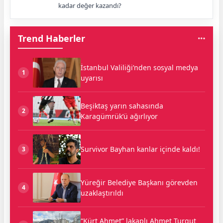
kadar değer kazandı?
Trend Haberler
İstanbul Valiliği’nden sosyal medya
1
uyarısı
Beşiktaş yarın sahasında
2
Karagümrük’ü ağırlıyor
Survivor Bayhan kanlar içinde kaldı!
3
Yüreğir Belediye Başkanı görevden
4
uzaklaştırıldı
“Kürt Ahmet” lakaplı Ahmet Turgut