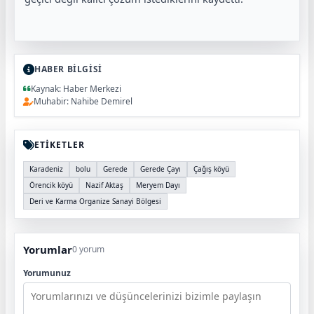
HABER BİLGİSİ
Kaynak: Haber Merkezi
Muhabir: Nahibe Demirel
ETİKETLER
Karadeniz
bolu
Gerede
Gerede Çayı
Çağış köyü
Örencik köyü
Nazif Aktaş
Meryem Dayı
Deri ve Karma Organize Sanayi Bölgesi
Yorumlar
0 yorum
Yorumunuz