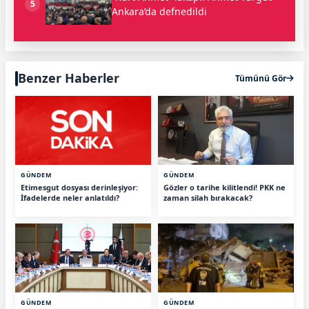
5
Ankara’da defnedildi
Benzer Haberler
Tümünü Gör
GÜNDEM
GÜNDEM
Etimesgut dosyası derinleşiyor:
Gözler o tarihe kilitlendi! PKK ne
İfadelerde neler anlatıldı?
zaman silah bırakacak?
GÜNDEM
GÜNDEM