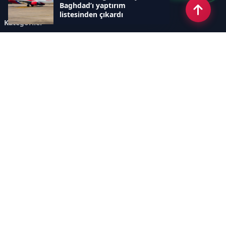
Baghdad’ı yaptırım
listesinden çıkardı
Kategoriler
GÜNDEM
ÖZEL HABER
SİYASET
EKONOMİ
DÜNYA
SPOR
EĞİTİM
ENERJİ
DİĞER
MANŞET
SAĞLIK
MAGAZİN
BİLİM-TEKNOLOJİ
KÜLTÜR-SANAT
SEKTÖREL SİTELERİMİZ
YAZARLAR
KÜNYE
Sayfalar
AÇIK RIZA METNİ
ÇEREZ POLİTİKASI