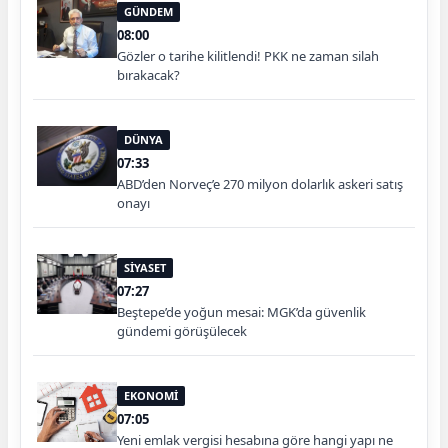
GÜNDEM
08:00
Gözler o tarihe kilitlendi! PKK ne zaman silah
bırakacak?
DÜNYA
07:33
ABD’den Norveç’e 270 milyon dolarlık askeri satış
onayı
SİYASET
07:27
Beştepe’de yoğun mesai: MGK’da güvenlik
gündemi görüşülecek
EKONOMİ
07:05
Yeni emlak vergisi hesabına göre hangi yapı ne