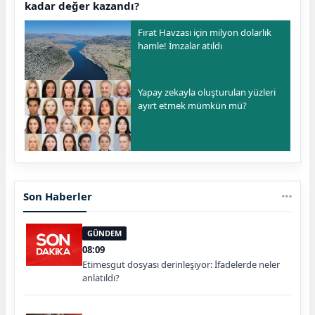
kadar değer kazandı?
Fırat Havzası için milyon dolarlık
hamle! İmzalar atıldı
Yapay zekayla oluşturulan yüzleri
ayırt etmek mümkün mü?
Son Haberler
GÜNDEM
08:09
Etimesgut dosyası derinleşiyor: İfadelerde neler
anlatıldı?