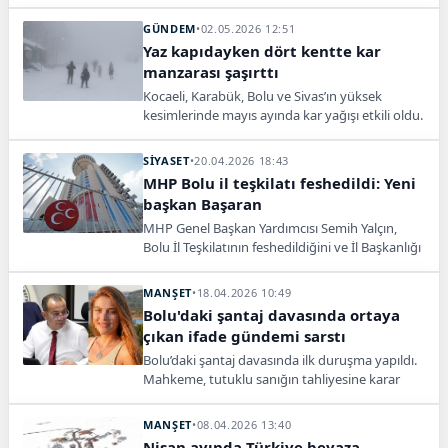
Özellikle Bolu Dağı geçişinde uzun araç
kuyrukları oluştu.
GÜNDEM
•
02.05.2026 12:51
Yaz kapıdayken dört kentte kar
manzarası şaşırttı
Kocaeli, Karabük, Bolu ve Sivas’ın yüksek
kesimlerinde mayıs ayında kar yağışı etkili oldu.
Kuzuyayla’da kar kalınlığı 15 santimetreye
ulaştı.
SİYASET
•
20.04.2026 18:43
MHP Bolu il teşkilatı feshedildi: Yeni
başkan Başaran
MHP Genel Başkan Yardımcısı Semih Yalçın,
Bolu İl Teşkilatının feshedildiğini ve İl Başkanlığı
görevine Seyit Mehmet Başaran'ın atandığını
açıkladı.
MANŞET
•
18.04.2026 10:49
Bolu'daki şantaj davasında ortaya
çıkan ifade gündemi sarstı
Bolu’daki şantaj davasında ilk duruşma yapıldı.
Mahkeme, tutuklu sanığın tahliyesine karar
verirken yargılama süreci devam ediyor.
MANŞET
•
08.04.2026 13:40
Nisan ayında Türkiye beyaza