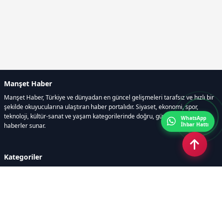
Manşet Haber
Manşet Haber, Türkiye ve dünyadan en güncel gelişmeleri tarafsız ve hızlı bir
şekilde okuyucularına ulaştıran haber portalıdır. Siyaset, ekonomi, spor,
teknoloji, kültür-sanat ve yaşam kategorilerinde doğru, güvenilir ve anlık
WhatsApp
İhbar Hattı
haberler sunar.
Kategoriler
GÜNDEM
ÖZEL HABER
SİYASET
EKONOMİ
DÜNYA
SPOR
EĞİTİM
ENERJİ