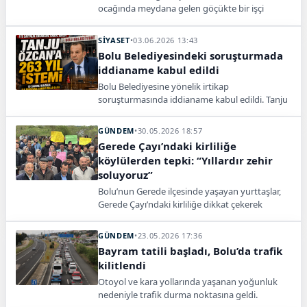
ocağında meydana gelen göçükte bir işçi
yaşamını yitirdi.
SİYASET
•
03.06.2026 13:43
Bolu Belediyesindeki soruşturmada
iddianame kabul edildi
Bolu Belediyesine yönelik irtikap
soruşturmasında iddianame kabul edildi. Tanju
Özcan’ın da aralarında olduğu 19 sanık 6
Temmuz’da yargılanacak.
GÜNDEM
•
30.05.2026 18:57
Gerede Çayı’ndaki kirliliğe
köylülerden tepki: “Yıllardır zehir
soluyoruz”
Bolu’nun Gerede ilçesinde yaşayan yurttaşlar,
Gerede Çayı’ndaki kirliliğe dikkat çekerek
yetkililerden kalıcı çözüm istedi.
GÜNDEM
•
23.05.2026 17:36
Bayram tatili başladı, Bolu’da trafik
kilitlendi
Otoyol ve kara yollarında yaşanan yoğunluk
nedeniyle trafik durma noktasına geldi.