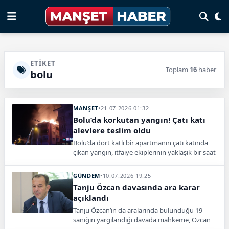
ETIKET
Toplam
16
haber
bolu
MANŞET
•
21.07.2026 01:32
Bolu’da korkutan yangın! Çatı katı
alevlere teslim oldu
Bolu’da dört katlı bir apartmanın çatı katında
çıkan yangın, itfaiye ekiplerinin yaklaşık bir saat
süren müdahalesiyle söndürüldü.
GÜNDEM
•
10.07.2026 19:25
Tanju Özcan davasında ara karar
açıklandı
Tanju Özcan’ın da aralarında bulunduğu 19
sanığın yargılandığı davada mahkeme, Özcan