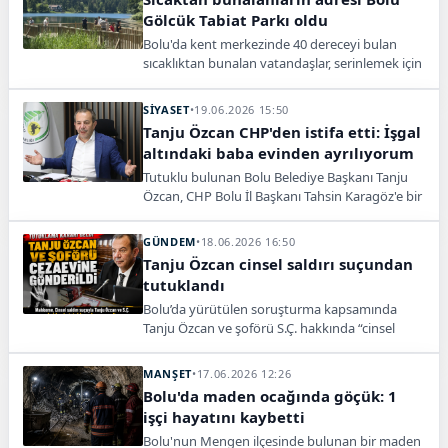
Gölcük Tabiat Parkı oldu
Bolu'da kent merkezinde 40 dereceyi bulan
sıcaklıktan bunalan vatandaşlar, serinlemek için
26 derece olan 1400 rakımlı Gölcük Tabiat
Parkı'na akın etti.
SİYASET
•
19.06.2026 15:50
Tanju Özcan CHP'den istifa etti: İşgal
altındaki baba evinden ayrılıyorum
Tutuklu bulunan Bolu Belediye Başkanı Tanju
Özcan, CHP Bolu İl Başkanı Tahsin Karagöz'e bir
mektup göndererek partisi CHP'den istifa etti.
GÜNDEM
•
18.06.2026 16:50
Tanju Özcan cinsel saldırı suçundan
tutuklandı
Bolu’da yürütülen soruşturma kapsamında
Tanju Özcan ve şoförü S.Ç. hakkında “cinsel
saldırı” iddiasıyla tutuklama kararı verildi.
MANŞET
•
17.06.2026 12:26
Bolu'da maden ocağında göçük: 1
işçi hayatını kaybetti
Bolu'nun Mengen ilçesinde bulunan bir maden