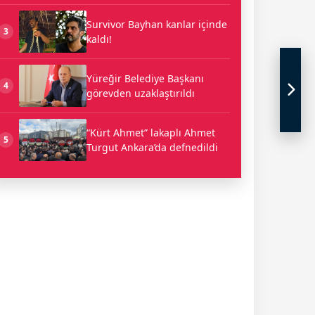
Survivor Bayhan kanlar içinde
3
kaldı!
Yüreğir Belediye Başkanı
4
görevden uzaklaştırıldı
“Kürt Ahmet” lakaplı Ahmet
5
Turgut Ankara’da defnedildi