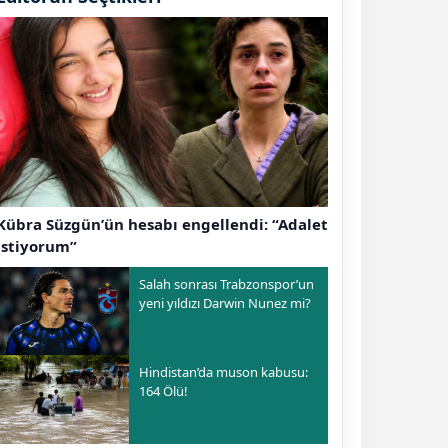
Kübra Süzgün’ün hesabı engellendi: “Adalet
istiyorum”
Salah sonrası Trabzonspor’un
yeni yıldızı Darwin Nunez mi?
Hindistan’da muson kabusu:
164 Ölü!