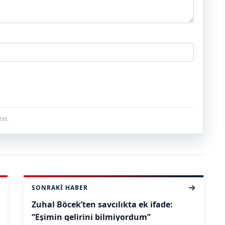
ın.
SONRAKI HABER
Zuhal Böcek’ten savcılıkta ek ifade:
“Eşimin gelirini bilmiyordum”