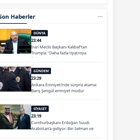
Son Haberler
DÜNYA
23:44
İran Meclis Başkanı Kalibaf’tan
Trump’a: “Daha fazla tiyatroya
ihtiyacımız yok”
GÜNDEM
23:29
Ankara Emniyeti’nde sürpriz atama:
Barış Şengül emniyet müdür
yardımcısı oldu
SİYASET
23:19
Cumhurbaşkanı Erdoğan Suudi
Arabistan’a gidiyor: Bin Selman ve
Şahbaz Şerif ile görüşecek