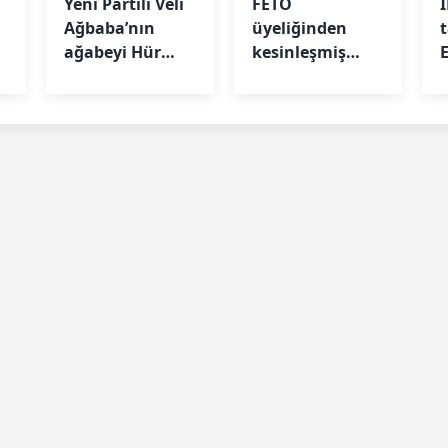
Yeni Partili Veli
FETÖ
Ağbaba’nın
üyeliğinden
ağabeyi Hür
kesinleşmiş
Ağbaba
hapis cezası
Egeşehir
bulunan ihraç
soruşturmasında
albay Kocaeli’de
tutuklandı
yakalandı