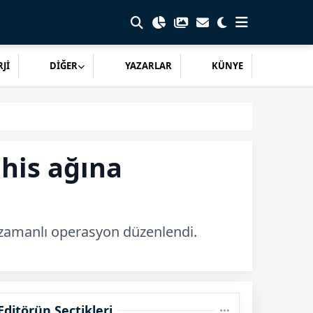
Jİ
DİĞER
YAZARLAR
KÜNYE
ahis ağına
eş zamanlı operasyon düzenlendi.
Editörün Seçtikleri