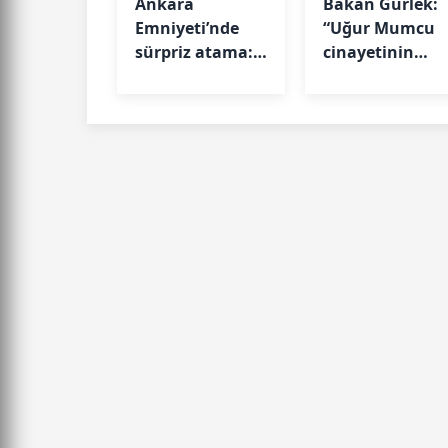
Ankara
Bakan Gürlek:
Emniyeti’nde
“Uğur Mumcu
sürpriz atama:
cinayetinin
Barış Şengül
sonuna kadar
emniyet müdür
takipçisi
yardımcısı oldu
olacağız”