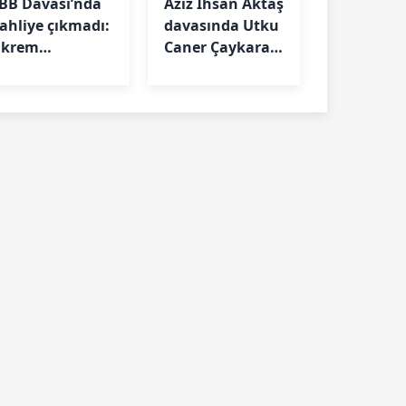
İBB Davası’nda
Aziz İhsan Aktaş
tahliye çıkmadı:
davasında Utku
Ekrem
Caner Çaykara
İmamoğlu ve 52
tahliye edildi
kişinin
tutukluluğu
sürecek