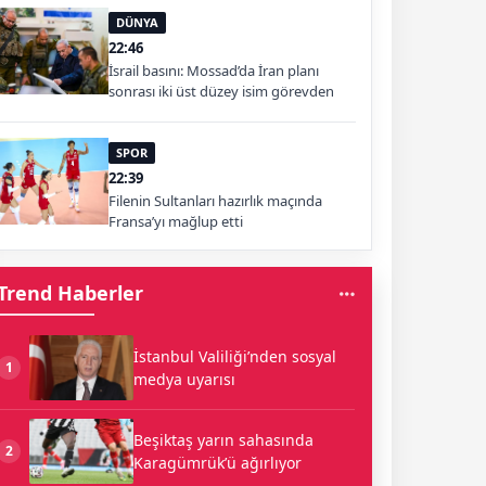
DÜNYA
22:46
İsrail basını: Mossad’da İran planı
sonrası iki üst düzey isim görevden
alındı
SPOR
22:39
Filenin Sultanları hazırlık maçında
Fransa’yı mağlup etti
Trend Haberler
İstanbul Valiliği’nden sosyal
1
medya uyarısı
Beşiktaş yarın sahasında
2
Karagümrük’ü ağırlıyor