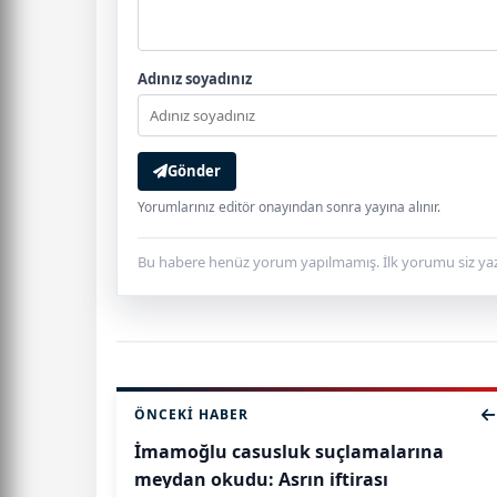
Adınız soyadınız
Gönder
Yorumlarınız editör onayından sonra yayına alınır.
Bu habere henüz yorum yapılmamış. İlk yorumu siz yaz
ÖNCEKI HABER
İmamoğlu casusluk suçlamalarına
meydan okudu: Asrın iftirası