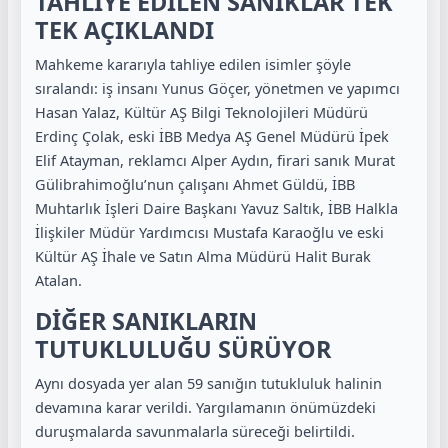
TAHLİYE EDİLEN SANIKLAR TEK
TEK AÇIKLANDI
Mahkeme kararıyla tahliye edilen isimler şöyle
sıralandı: iş insanı Yunus Göçer, yönetmen ve yapımcı
Hasan Yalaz, Kültür AŞ Bilgi Teknolojileri Müdürü
Erdinç Çolak, eski İBB Medya AŞ Genel Müdürü İpek
Elif Atayman, reklamcı Alper Aydın, firari sanık Murat
Gülibrahimoğlu’nun çalışanı Ahmet Güldü, İBB
Muhtarlık İşleri Daire Başkanı Yavuz Saltık, İBB Halkla
İlişkiler Müdür Yardımcısı Mustafa Karaoğlu ve eski
Kültür AŞ İhale ve Satın Alma Müdürü Halit Burak
Atalan.
DİĞER SANIKLARIN
TUTUKLULUĞU SÜRÜYOR
Aynı dosyada yer alan 59 sanığın tutukluluk halinin
devamına karar verildi. Yargılamanın önümüzdeki
duruşmalarda savunmalarla süreceği belirtildi.