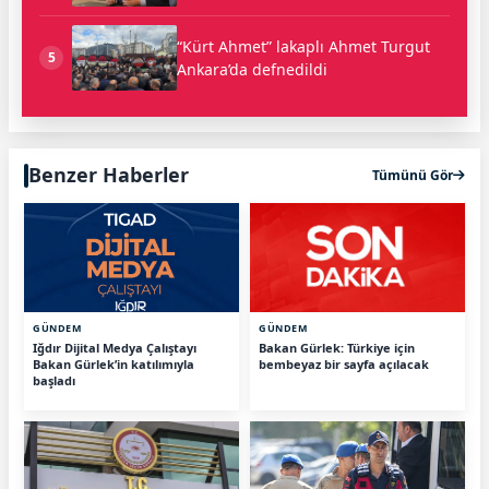
“Kürt Ahmet” lakaplı Ahmet Turgut
5
Ankara’da defnedildi
Benzer Haberler
Tümünü Gör
GÜNDEM
GÜNDEM
Iğdır Dijital Medya Çalıştayı
Bakan Gürlek: Türkiye için
Bakan Gürlek’in katılımıyla
bembeyaz bir sayfa açılacak
başladı