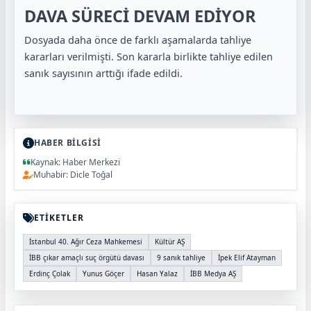
DAVA SÜRECİ DEVAM EDİYOR
Dosyada daha önce de farklı aşamalarda tahliye
kararları verilmişti. Son kararla birlikte tahliye edilen
sanık sayısının arttığı ifade edildi.
HABER BİLGİSİ
Kaynak: Haber Merkezi
Muhabir: Dicle Toğal
ETİKETLER
İstanbul 40. Ağır Ceza Mahkemesi
Kültür AŞ
İBB çıkar amaçlı suç örgütü davası
9 sanık tahliye
İpek Elif Atayman
Erdinç Çolak
Yunus Göçer
Hasan Yalaz
İBB Medya AŞ