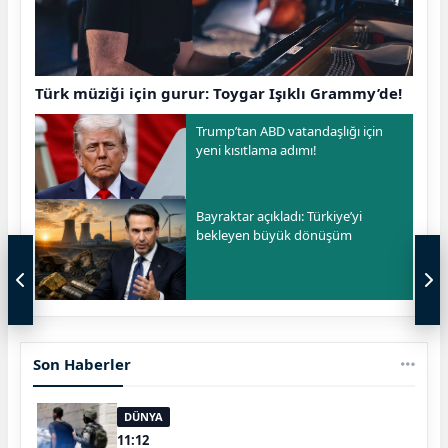
Türk müziği için gurur: Toygar Işıklı Grammy’de!
Trump’tan ABD vatandaşlığı için
yeni kısıtlama adımı!
Bayraktar açıkladı: Türkiye’yi
bekleyen büyük dönüşüm
Son Haberler
DÜNYA
11:12