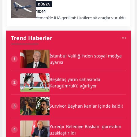
DÜNYA
10:44
Yemen’de İHA gerilimi: Husilere ait araçlar vuruldu
Trend Haberler
İstanbul Valiliği’nden sosyal medya
1
uyarısı
Beşiktaş yarın sahasında
2
Karagümrük’ü ağırlıyor
Survivor Bayhan kanlar içinde kaldı!
3
Yüreğir Belediye Başkanı görevden
4
uzaklaştırıldı