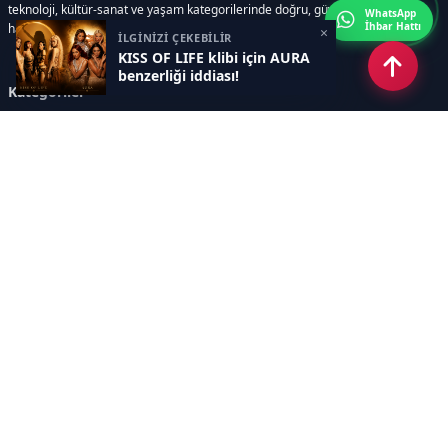
teknoloji, kültür-sanat ve yaşam kategorilerinde doğru, güvenilir ve anlık
WhatsApp
İhbar Hattı
haberler sunar.
×
İLGİNİZİ ÇEKEBİLİR
KISS OF LIFE klibi için AURA
benzerliği iddiası!
Kategoriler
GÜNDEM
ÖZEL HABER
SİYASET
EKONOMİ
DÜNYA
SPOR
EĞİTİM
ENERJİ
DİĞER
MANŞET
SAĞLIK
MAGAZİN
BİLİM-TEKNOLOJİ
KÜLTÜR-SANAT
SEKTÖREL SİTELERİMİZ
YAZARLAR
KÜNYE
Sayfalar