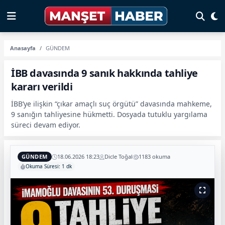
Anasayfa
GÜNDEM
İBB davasında 9 sanık hakkında tahliye
kararı verildi
İBB’ye ilişkin “çıkar amaçlı suç örgütü” davasında mahkeme,
9 sanığın tahliyesine hükmetti. Dosyada tutuklu yargılama
süreci devam ediyor.
GÜNDEM
18.06.2026 18:23
Dicle Toğal
1183 okuma
Okuma Süresi: 1 dk