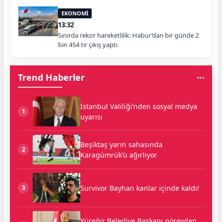
EKONOMİ
13:32
Sınırda rekor hareketlilik: Habur’dan bir günde 2
bin 454 tır çıkış yaptı
Trend Haberler
İstanbul Valiliği’nden sosyal medya
1
uyarısı
Beşiktaş yarın sahasında
2
Karagümrük’ü ağırlıyor
Survivor Bayhan kanlar içinde kaldı!
3
Yüreğir Belediye Başkanı görevden