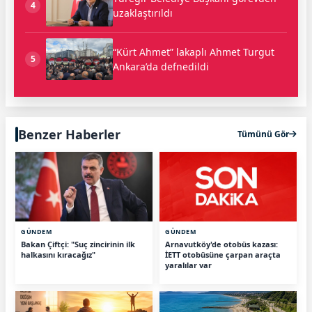
4
uzaklaştırıldı
“Kürt Ahmet” lakaplı Ahmet Turgut
5
Ankara’da defnedildi
Benzer Haberler
Tümünü Gör
GÜNDEM
GÜNDEM
Bakan Çiftçi: "Suç zincirinin ilk
Arnavutköy'de otobüs kazası:
halkasını kıracağız"
İETT otobüsüne çarpan araçta
yaralılar var