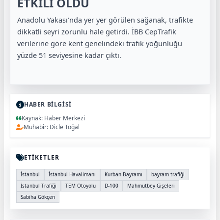
ETKİLİ OLDU
Anadolu Yakası’nda yer yer görülen sağanak, trafikte
dikkatli seyri zorunlu hale getirdi. İBB CepTrafik
verilerine göre kent genelindeki trafik yoğunluğu
yüzde 51 seviyesine kadar çıktı.
HABER BİLGİSİ
Kaynak: Haber Merkezi
Muhabir: Dicle Toğal
ETİKETLER
İstanbul
İstanbul Havalimanı
Kurban Bayramı
bayram trafiği
İstanbul Trafiği
TEM Otoyolu
D-100
Mahmutbey Gişeleri
Sabiha Gökçen