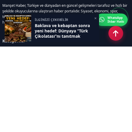
Manşet Haber, Türkiye ve dünyadan en güncel gelişmeleri tarafsız ve hızlı bir
şekilde okuyucularına ulaştıran haber portalıdır. Siyaset, ekonomi, spor,
teknoloji, kültür-sanat ve yaşam kategorilerinde doğru, güvenilir ve anlık
×
WhatsApp
İLGİNİZİ ÇEKEBİLİR
İhbar Hattı
haberler sunar.
Baklava ve kebaptan sonra
yeni hedef: Dünyaya “Türk
Çikolatası”nı tanıtmak
Kategoriler
GÜNDEM
ÖZEL HABER
SİYASET
EKONOMİ
DÜNYA
SPOR
EĞİTİM
ENERJİ
DİĞER
MANŞET
SAĞLIK
MAGAZİN
BİLİM-TEKNOLOJİ
KÜLTÜR-SANAT
SEKTÖREL SİTELERİMİZ
YAZARLAR
KÜNYE