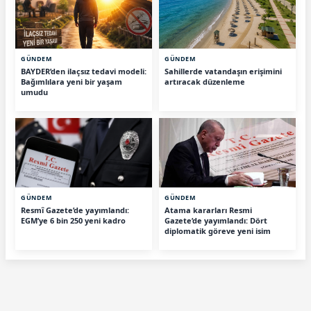
GÜNDEM
GÜNDEM
BAYDER’den ilaçsız tedavi modeli:
Sahillerde vatandaşın erişimini
Bağımlılara yeni bir yaşam
artıracak düzenleme
umudu
GÜNDEM
GÜNDEM
Resmî Gazete’de yayımlandı:
Atama kararları Resmi
EGM’ye 6 bin 250 yeni kadro
Gazete’de yayımlandı: Dört
diplomatik göreve yeni isim