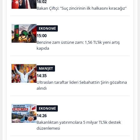
16:02
Bakan Çiftçi: "Suç zincirinin ilk halkasını kıracağız"
EKONOMİ
15:00
Benzine zam üstüne zam: 1,56 TL’lik yeni artış
kapıda
MANŞET
14:35
Ultraslan taraftar lideri Sebahattin Şirin gözaltına
alındı
EKONOMİ
14:26
Bakanlıktan yatırımcılara 5 milyar TL’lik destek
düzenlemesi