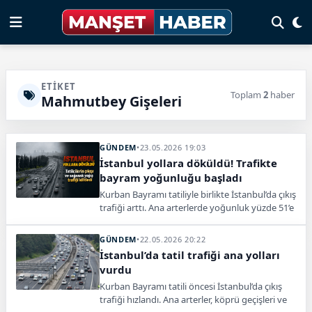
ETIKET
Toplam
2
haber
Mahmutbey Gişeleri
GÜNDEM
•
23.05.2026 19:03
İstanbul yollara döküldü! Trafikte
bayram yoğunluğu başladı
Kurban Bayramı tatiliyle birlikte İstanbul’da çıkış
trafiği arttı. Ana arterlerde yoğunluk yüzde 51’e
kadar yükseldi.
GÜNDEM
•
22.05.2026 20:22
İstanbul’da tatil trafiği ana yolları
vurdu
Kurban Bayramı tatili öncesi İstanbul’da çıkış
trafiği hızlandı. Ana arterler, köprü geçişleri ve