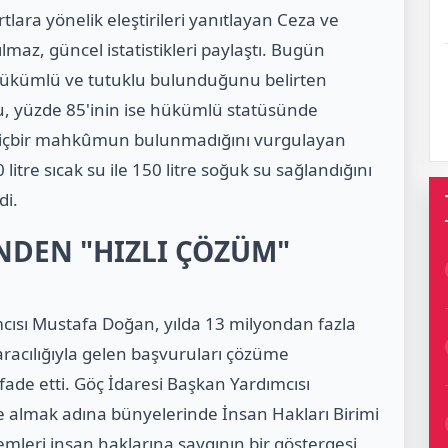
rtlara yönelik eleştirileri yanıtlayan Ceza ve
lmaz, güncel istatistikleri paylaştı. Bugün
 hükümlü ve tutuklu bulunduğunu belirten
u, yüzde 85'inin ise hükümlü statüsünde
hiçbir mahkûmun bulunmadığını vurgulayan
itre sıcak su ile 150 litre soğuk su sağlandığını
di.
'NDEN "HIZLI ÇÖZÜM"
cısı Mustafa Doğan, yılda 13 milyondan fazla
aracılığıyla gelen başvuruları çözüme
ade etti. Göç İdaresi Başkan Yardımcısı
le almak adına bünyelerinde İnsan Hakları Birimi
lemleri insan haklarına saygının bir göstergesi