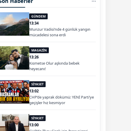
Son Haberler
GÜNDEM
13:34
Munzur Vadisi’nde 4 günlük yangın
mücadelesi sona erdi
MAGAZİN
13:26
Kısmetse Olur aşkında bebek
heyecanı!
SİYASET
13:02
CHP’de yaprak dökümü: YENİ Parti’ye
geçişler hız kesmiyor
SİYASET
13:00