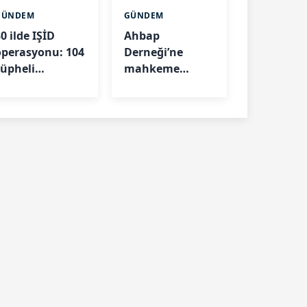
GÜNDEM
GÜNDEM
0 ilde IŞİD
Ahbap
operasyonu: 104
Derneği’ne
şüpheli
mahkeme
gözaltında
kararıyla
kayyım atandı