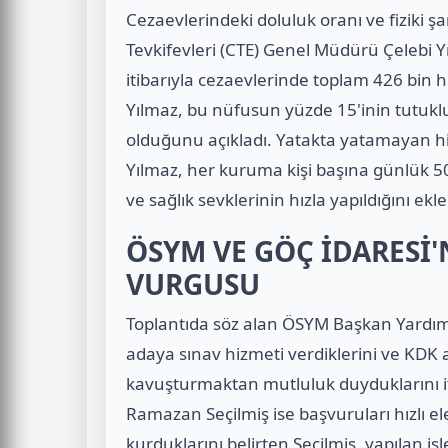
Cezaevlerindeki doluluk oranı ve fiziki şa
Tevkifevleri (CTE) Genel Müdürü Çelebi Yı
itibarıyla cezaevlerinde toplam 426 bin
Yılmaz, bu nüfusun yüzde 15'inin tutukl
olduğunu açıkladı. Yatakta yatamayan 
Yılmaz, her kuruma kişi başına günlük 50 l
ve sağlık sevklerinin hızla yapıldığını ekle
ÖSYM VE GÖÇ İDARESİ
VURGUSU
Toplantıda söz alan ÖSYM Başkan Yardım
adaya sınav hizmeti verdiklerini ve KDK 
kavuşturmaktan mutluluk duyduklarını if
Ramazan Seçilmiş ise başvuruları hızlı e
kurduklarını belirten Seçilmiş, yapılan iş