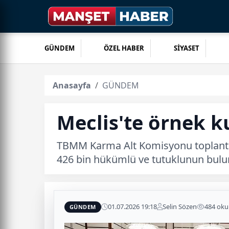
GÜNDEM
ÖZEL HABER
SİYASET
Anasayfa
GÜNDEM
Meclis'te örnek k
TBMM Karma Alt Komisyonu toplantıs
426 bin hükümlü ve tutuklunun bulu
01.07.2026 19:18
Selin Sözen
484 ok
GÜNDEM