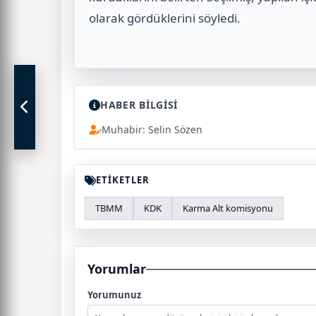
olarak gördüklerini söyledi.
HABER BİLGİSİ
Muhabir: Selin Sözen
ETİKETLER
TBMM
KDK
Karma Alt komisyonu
Yorumlar
Yorumunuz