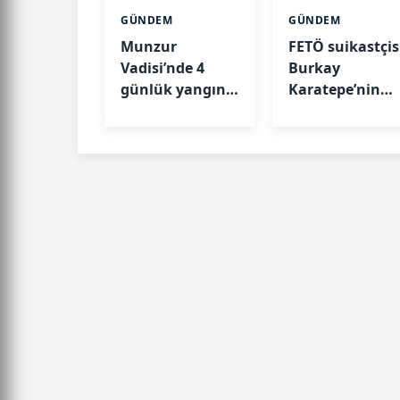
GÜNDEM
GÜNDEM
Munzur
FETÖ suikastçis
Vadisi’nde 4
Burkay
günlük yangın
Karatepe’nin
mücadelesi
ablası gözaltın
sona erdi
alındı