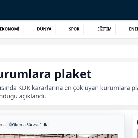
EKONOMİ
DÜNYA
SPOR
EĞİTİM
ENER
urumlara plaket
ında KDK kararlarına en çok uyan kurumlara plak
nduğu açıklandı.
uma
Okuma Süresi: 2 dk