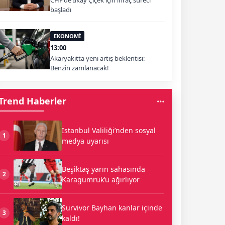
CHP’de İlkay Çiçek için ihraç süreci
başladı
EKONOMİ
13:00
Akaryakıtta yeni artış beklentisi:
Benzin zamlanacak!
Trend Haberler
İstanbul Valiliği’nden sosyal
1
medya uyarısı
Beşiktaş yarın sahasında
2
Karagümrük’ü ağırlıyor
Survivor Bayhan kanlar içinde
3
kaldı!