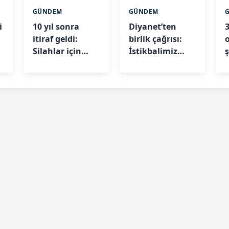
GÜNDEM
GÜNDEM
i
10 yıl sonra
Diyanet’ten
3
itiraf geldi:
birlik çağrısı:
Silahlar için
İstikbalimiz
a
arama başladı
kardeşliğe bağlı