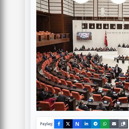
N
Paylaş: