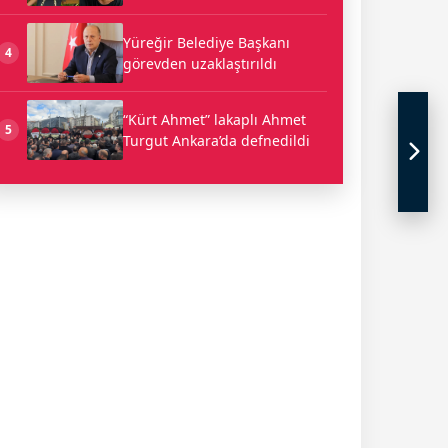
Yüreğir Belediye Başkanı
4
görevden uzaklaştırıldı
“Kürt Ahmet” lakaplı Ahmet
5
Turgut Ankara’da defnedildi