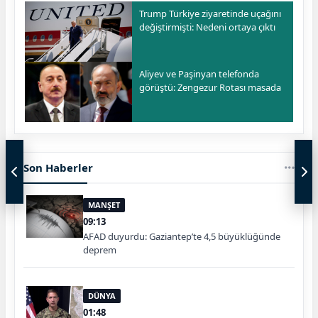
Trump Türkiye ziyaretinde uçağını
değiştirmişti: Nedeni ortaya çıktı
Aliyev ve Paşinyan telefonda
görüştü: Zengezur Rotası masada
Son Haberler
MANŞET
09:13
AFAD duyurdu: Gaziantep’te 4,5 büyüklüğünde
deprem
DÜNYA
01:48