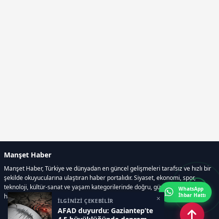
Manşet Haber
Manşet Haber, Türkiye ve dünyadan en güncel gelişmeleri tarafsız ve hızlı bir
şekilde okuyucularına ulaştıran haber portalıdır. Siyaset, ekonomi, spor,
teknoloji, kültür-sanat ve yaşam kategorilerinde doğru, güvenilir ve anlık
WhatsApp
İhbar Hattı
haberler sunar.
×
İLGİNİZİ ÇEKEBİLİR
AFAD duyurdu: Gaziantep’te