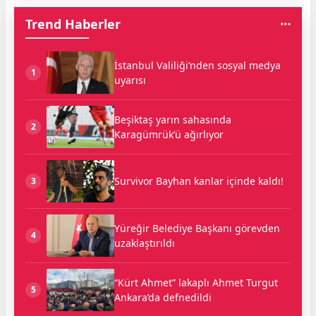
Trend Haberler
İstanbul Valiliği’nden sosyal medya
1
uyarısı
Beşiktaş yarın sahasında
2
Karagümrük’ü ağırlıyor
Survivor Bayhan kanlar içinde kaldı!
3
Yüreğir Belediye Başkanı görevden
4
uzaklaştırıldı
“Kürt Ahmet” lakaplı Ahmet Turgut
5
Ankara’da defnedildi