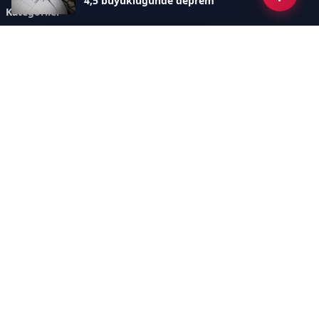
4,5 büyüklüğünde deprem
Kategoriler
GÜNDEM
ÖZEL HABER
SİYASET
EKONOMİ
DÜNYA
SPOR
EĞİTİM
ENERJİ
DİĞER
MANŞET
SAĞLIK
MAGAZİN
BİLİM-TEKNOLOJİ
KÜLTÜR-SANAT
SEKTÖREL SİTELERİMİZ
YAZARLAR
KÜNYE
Sayfalar
AÇIK RIZA METNİ
ÇEREZ POLİTİKASI
AYDINLATMA METNİ
VERİ İHLALİ PROSEDÜRÜ