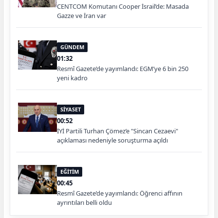
CENTCOM Komutanı Cooper İsrail’de: Masada
Gazze ve İran var
GÜNDEM
01:32
Resmî Gazete’de yayımlandı: EGM’ye 6 bin 250
yeni kadro
SİYASET
00:52
İYİ Partili Turhan Çömez’e "Sincan Cezaevi"
açıklaması nedeniyle soruşturma açıldı
EĞİTİM
00:45
Resmî Gazete’de yayımlandı: Öğrenci affının
ayrıntıları belli oldu