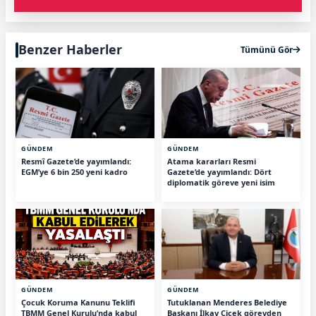
Benzer Haberler
Tümünü Gör
GÜNDEM
GÜNDEM
Resmî Gazete’de yayımlandı:
Atama kararları Resmi
EGM’ye 6 bin 250 yeni kadro
Gazete’de yayımlandı: Dört
diplomatik göreve yeni isim
GÜNDEM
GÜNDEM
Çocuk Koruma Kanunu Teklifi
Tutuklanan Menderes Belediye
TBMM Genel Kurulu’nda kabul
Başkanı İlkay Çiçek görevden