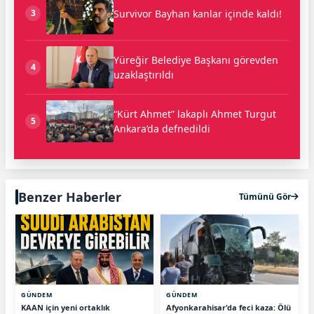
Survivor Bayhan kanlar içinde kaldı!
3
Yüreğir Belediye Başkanı görevden
4
uzaklaştırıldı
“Kürt Ahmet” lakaplı Ahmet Turgut
5
Ankara’da defnedildi
Benzer Haberler
Tümünü Gör
GÜNDEM
GÜNDEM
KAAN için yeni ortaklık
Afyonkarahisar'da feci kaza: Ölü