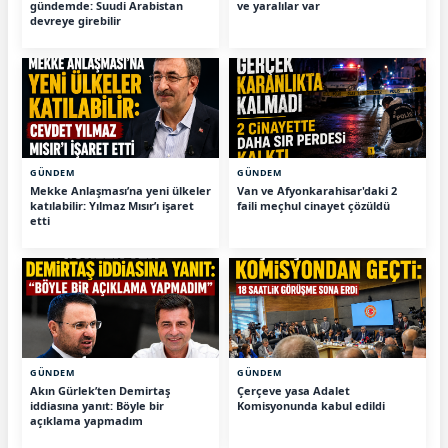
gündemde: Suudi Arabistan
ve yaralılar var
devreye girebilir
GÜNDEM
GÜNDEM
Mekke Anlaşması’na yeni ülkeler
Van ve Afyonkarahisar'daki 2
katılabilir: Yılmaz Mısır’ı işaret
faili meçhul cinayet çözüldü
etti
GÜNDEM
GÜNDEM
Akın Gürlek’ten Demirtaş
Çerçeve yasa Adalet
iddiasına yanıt: Böyle bir
Komisyonunda kabul edildi
açıklama yapmadım