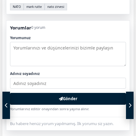
NATO
mark rutte
nato zirvesi
Yorumlar
0 yorum
Yorumunuz
Adınız soyadınız
Gönder
Yorumlarınız editör onayından sonra yayına alınır.
Bu habere henüz yorum yapılmamış. İlk yorumu siz yazın.