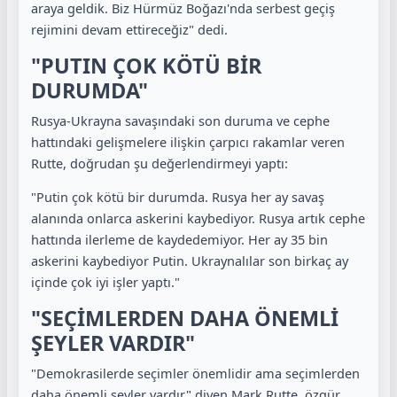
araya geldik. Biz Hürmüz Boğazı'nda serbest geçiş
rejimini devam ettireceğiz" dedi.
"PUTIN ÇOK KÖTÜ BİR
DURUMDA"
Rusya-Ukrayna savaşındaki son duruma ve cephe
hattındaki gelişmelere ilişkin çarpıcı rakamlar veren
Rutte, doğrudan şu değerlendirmeyi yaptı:
"Putin çok kötü bir durumda. Rusya her ay savaş
alanında onlarca askerini kaybediyor. Rusya artık cephe
hattında ilerleme de kaydedemiyor. Her ay 35 bin
askerini kaybediyor Putin. Ukraynalılar son birkaç ay
içinde çok iyi işler yaptı."
"SEÇİMLERDEN DAHA ÖNEMLİ
ŞEYLER VARDIR"
"Demokrasilerde seçimler önemlidir ama seçimlerden
daha önemli şeyler vardır" diyen Mark Rutte, özgür