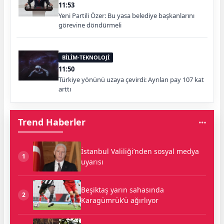
11:53
Yeni Partili Özer: Bu yasa belediye başkanlarını
görevine döndürmeli
BİLİM-TEKNOLOJİ
11:50
Türkiye yönünü uzaya çevirdi: Ayrılan pay 107 kat
arttı
Trend Haberler
İstanbul Valiliği’nden sosyal medya
1
uyarısı
Beşiktaş yarın sahasında
2
Karagümrük’ü ağırlıyor