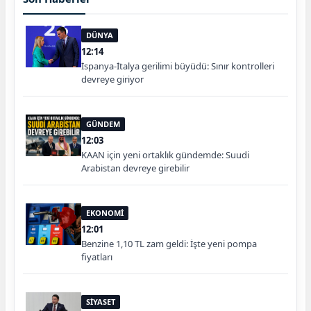
DÜNYA
12:14
İspanya-İtalya gerilimi büyüdü: Sınır kontrolleri
devreye giriyor
GÜNDEM
12:03
KAAN için yeni ortaklık gündemde: Suudi
Arabistan devreye girebilir
EKONOMİ
12:01
Benzine 1,10 TL zam geldi: İşte yeni pompa
fiyatları
SİYASET