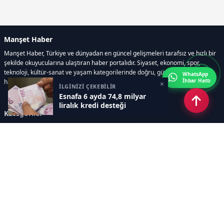
Manşet Haber
Manşet Haber, Türkiye ve dünyadan en güncel gelişmeleri tarafsız ve hızlı bir
şekilde okuyucularına ulaştıran haber portalıdır. Siyaset, ekonomi, spor,
teknoloji, kültür-sanat ve yaşam kategorilerinde doğru, güvenilir ve anlık
WhatsApp
İhbar Hattı
haberler sunar.
×
İLGİNİZİ ÇEKEBİLİR
Esnafa 6 ayda 74,8 milyar
liralık kredi desteği
Kategoriler
GÜNDEM
ÖZEL HABER
SİYASET
EKONOMİ
DÜNYA
SPOR
EĞİTİM
ENERJİ
DİĞER
MANŞET
SAĞLIK
MAGAZİN