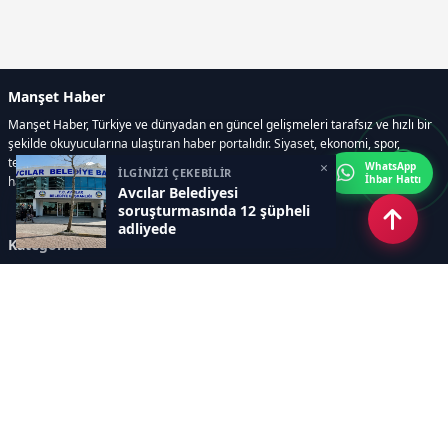
Manşet Haber
Manşet Haber, Türkiye ve dünyadan en güncel gelişmeleri tarafsız ve hızlı bir
şekilde okuyucularına ulaştıran haber portalıdır. Siyaset, ekonomi, spor,
teknoloji, kültür-sanat ve yaşam kategorilerinde doğru, güvenilir ve anlık
×
WhatsApp
İLGİNİZİ ÇEKEBİLİR
İhbar Hattı
haberler sunar.
Avcılar Belediyesi
soruşturmasında 12 şüpheli
adliyede
Kategoriler
GÜNDEM
ÖZEL HABER
SİYASET
EKONOMİ
DÜNYA
SPOR
EĞİTİM
ENERJİ
DİĞER
MANŞET
SAĞLIK
MAGAZİN