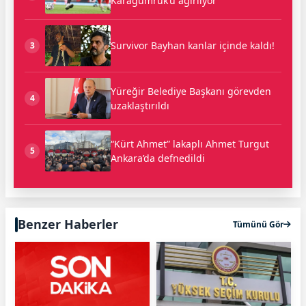
Karagümrük’ü ağırlıyor
Survivor Bayhan kanlar içinde kaldı!
3
Yüreğir Belediye Başkanı görevden
4
uzaklaştırıldı
“Kürt Ahmet” lakaplı Ahmet Turgut
5
Ankara’da defnedildi
Benzer Haberler
Tümünü Gör