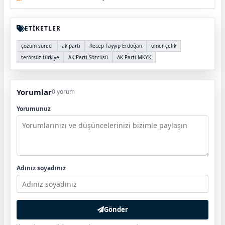
ETİKETLER
çözüm süreci
ak parti
Recep Tayyip Erdoğan
ömer çelik
terörsüz türkiye
AK Parti Sözcüsü
AK Parti MKYK
Yorumlar
0 yorum
Yorumunuz
Adınız soyadınız
Gönder