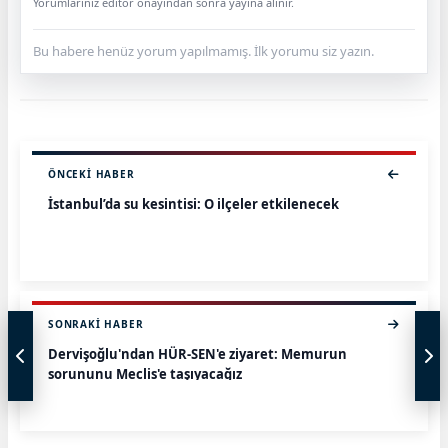
Yorumlarınız editör onayından sonra yayına alınır.
Bu habere henüz yorum yapılmamış. İlk yorumu siz yazın.
ÖNCEKI HABER
İstanbul’da su kesintisi: O ilçeler etkilenecek
SONRAKI HABER
Dervişoğlu'ndan HÜR-SEN'e ziyaret: Memurun
sorununu Meclis'e taşıyacağız