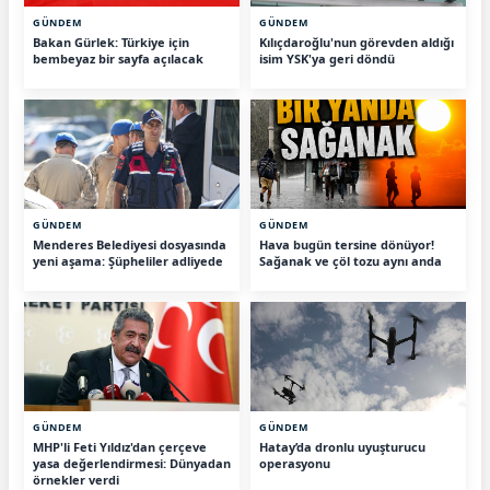
GÜNDEM
GÜNDEM
Bakan Gürlek: Türkiye için
Kılıçdaroğlu'nun görevden aldığı
bembeyaz bir sayfa açılacak
isim YSK'ya geri döndü
GÜNDEM
GÜNDEM
Menderes Belediyesi dosyasında
Hava bugün tersine dönüyor!
yeni aşama: Şüpheliler adliyede
Sağanak ve çöl tozu aynı anda
GÜNDEM
GÜNDEM
MHP'li Feti Yıldız'dan çerçeve
Hatay’da dronlu uyuşturucu
yasa değerlendirmesi: Dünyadan
operasyonu
örnekler verdi