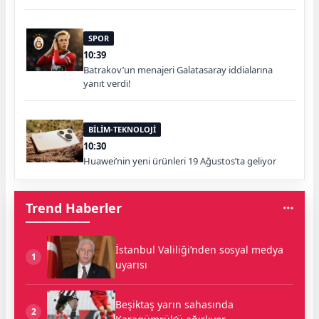
SPOR
10:39
Batrakov’un menajeri Galatasaray iddialarına
yanıt verdi!
BİLİM-TEKNOLOJİ
10:30
Huawei’nin yeni ürünleri 19 Ağustos’ta geliyor
Trend Haberler
İstanbul Valiliği’nden sosyal medya
1
uyarısı
Beşiktaş yarın sahasında
2