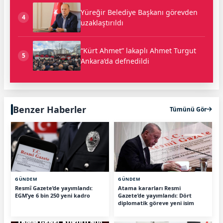
Yüreğir Belediye Başkanı görevden
4
uzaklaştırıldı
“Kürt Ahmet” lakaplı Ahmet Turgut
5
Ankara’da defnedildi
Benzer Haberler
Tümünü Gör
GÜNDEM
GÜNDEM
Resmî Gazete’de yayımlandı:
Atama kararları Resmi
EGM’ye 6 bin 250 yeni kadro
Gazete’de yayımlandı: Dört
diplomatik göreve yeni isim