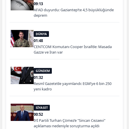
09:13
AFAD duyurdu: Gaziantep’te 4,5 büyüklüğünde
deprem
DÜNYA
01:48
CENTCOM Komutanı Cooper İsrail’de: Masada
Gazze ve İran var
GÜNDEM
01:32
Resmî Gazete’de yayımlandı: EGM’ye 6 bin 250
yeni kadro
SİYASET
00:52
İYİ Partili Turhan Çömez’e "Sincan Cezaevi"
açıklaması nedeniyle soruşturma açıldı