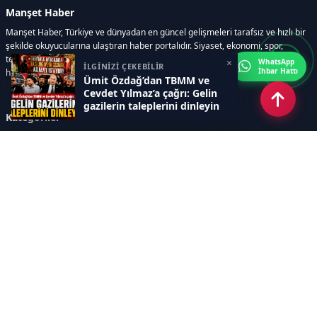
Manşet Haber
Manşet Haber, Türkiye ve dünyadan en güncel gelişmeleri tarafsız ve hızlı bir
şekilde okuyucularına ulaştıran haber portalıdır. Siyaset, ekonomi, spor,
teknoloji, kültür-sanat ve yaşam kategorilerinde doğru, güvenilir ve anlık
×
WhatsApp
İLGİNİZİ ÇEKEBİLİR
İhbar Hattı
haberler sunar.
Ümit Özdağ’dan TBMM ve
Cevdet Yılmaz’a çağrı: Gelin
gazilerin taleplerini dinleyin
Kategoriler
GÜNDEM
ÖZEL HABER
SİYASET
EKONOMİ
DÜNYA
SPOR
EĞİTİM
ENERJİ
DİĞER
MANŞET
SAĞLIK
MAGAZİN
BİLİM-TEKNOLOJİ
KÜLTÜR-SANAT
SEKTÖREL SİTELERİMİZ
YAZARLAR