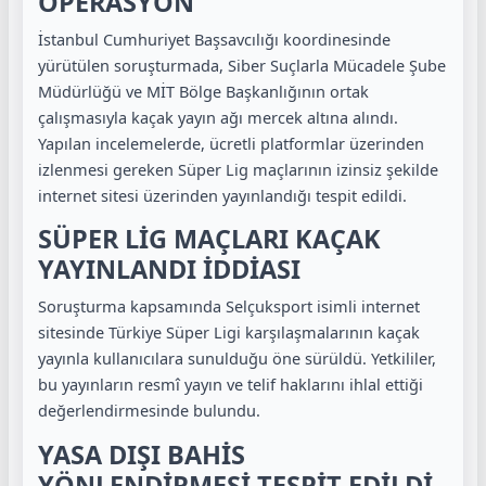
OPERASYON
İstanbul Cumhuriyet Başsavcılığı koordinesinde
yürütülen soruşturmada, Siber Suçlarla Mücadele Şube
Müdürlüğü ve MİT Bölge Başkanlığının ortak
çalışmasıyla kaçak yayın ağı mercek altına alındı.
Yapılan incelemelerde, ücretli platformlar üzerinden
izlenmesi gereken Süper Lig maçlarının izinsiz şekilde
internet sitesi üzerinden yayınlandığı tespit edildi.
SÜPER LİG MAÇLARI KAÇAK
YAYINLANDI İDDİASI
Soruşturma kapsamında Selçuksport isimli internet
sitesinde Türkiye Süper Ligi karşılaşmalarının kaçak
yayınla kullanıcılara sunulduğu öne sürüldü. Yetkililer,
bu yayınların resmî yayın ve telif haklarını ihlal ettiği
değerlendirmesinde bulundu.
YASA DIŞI BAHİS
YÖNLENDİRMESİ TESPİT EDİLDİ