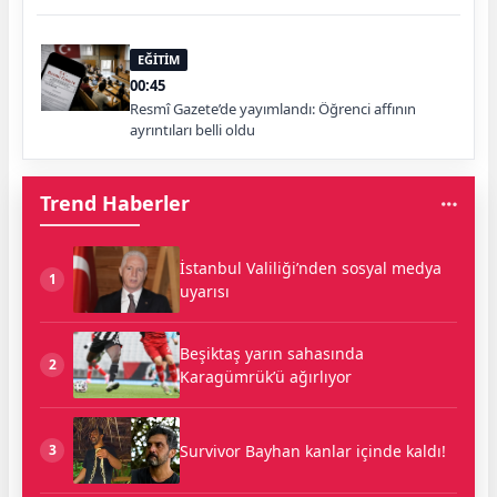
EĞİTİM
00:45
Resmî Gazete’de yayımlandı: Öğrenci affının
ayrıntıları belli oldu
Trend Haberler
İstanbul Valiliği’nden sosyal medya
1
uyarısı
Beşiktaş yarın sahasında
2
Karagümrük’ü ağırlıyor
Survivor Bayhan kanlar içinde kaldı!
3