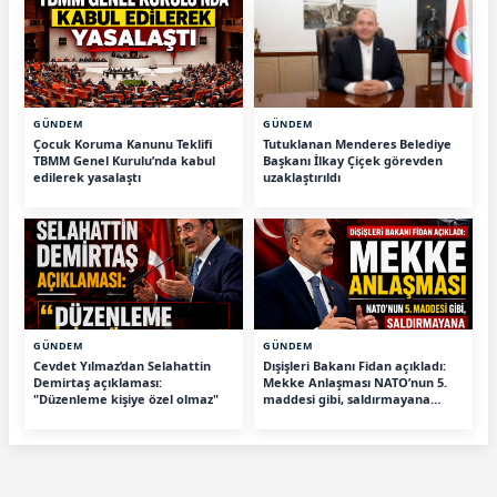
GÜNDEM
GÜNDEM
Çocuk Koruma Kanunu Teklifi
Tutuklanan Menderes Belediye
TBMM Genel Kurulu’nda kabul
Başkanı İlkay Çiçek görevden
edilerek yasalaştı
uzaklaştırıldı
GÜNDEM
GÜNDEM
Cevdet Yılmaz’dan Selahattin
Dışişleri Bakanı Fidan açıkladı:
Demirtaş açıklaması:
Mekke Anlaşması NATO’nun 5.
"Düzenleme kişiye özel olmaz"
maddesi gibi, saldırmayana
tehdit değiliz