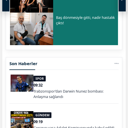
Baş dönmesiyle gitti, nadir hastalık
çıktı!
Son Haberler
SPOR
09:32
Trabzonspor’dan Darwin Nunez bombası:
Anlaşma sağlandı
GÜNDEM
09:19
Çerçeve yasa Adalet Komisyonunda kabul edildi