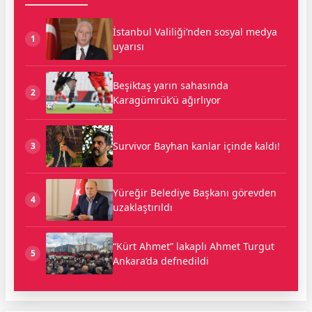
İstanbul Valiliği’nden sosyal medya
1
uyarısı
Beşiktaş yarın sahasında
2
Karagümrük’ü ağırlıyor
Survivor Bayhan kanlar içinde kaldı!
3
Yüreğir Belediye Başkanı görevden
4
uzaklaştırıldı
“Kürt Ahmet” lakaplı Ahmet Turgut
5
Ankara’da defnedildi