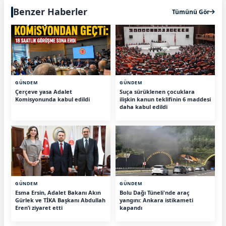
Benzer Haberler
Tümünü Gör
GÜNDEM
GÜNDEM
Çerçeve yasa Adalet
Suça sürüklenen çocuklara
Komisyonunda kabul edildi
ilişkin kanun teklifinin 6 maddesi
daha kabul edildi
GÜNDEM
GÜNDEM
Esma Ersin, Adalet Bakanı Akın
Bolu Dağı Tüneli'nde araç
Gürlek ve TİKA Başkanı Abdullah
yangını: Ankara istikameti
Eren’i ziyaret etti
kapandı