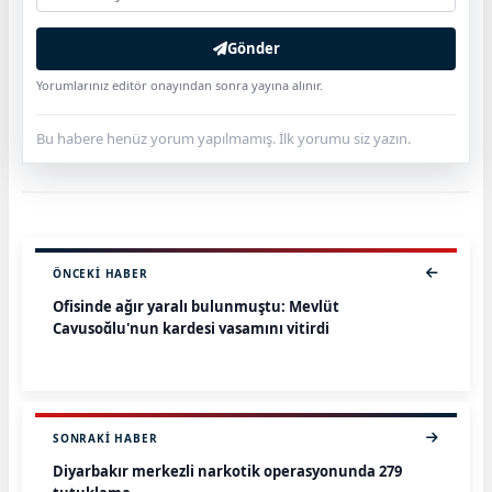
Gönder
Yorumlarınız editör onayından sonra yayına alınır.
Bu habere henüz yorum yapılmamış. İlk yorumu siz yazın.
ÖNCEKI HABER
Ofisinde ağır yaralı bulunmuştu: Mevlüt
Çavuşoğlu'nun kardeşi yaşamını yitirdi
SONRAKI HABER
Diyarbakır merkezli narkotik operasyonunda 279