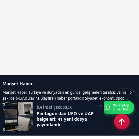
Manşet Haber
Manşet Haber, Türkiye ve dünyadan en güncel gelişmeleri tarafsız ve hızlı bir
şekilde okuyucularına ulaştıran haber portalıdır. Siyaset, ekonomi, spor,
teknoloji, kültür-sanat ve yaşam kategorilerinde doğru, güvenilir ve anlık
×
WhatsApp
İLGİNİZİ ÇEKEBİLİR
İhbar Hattı
haberler sunar.
Pentagon'dan UFO ve UAP
belgeleri: 41 yeni dosya
yayımlandı
Kategoriler