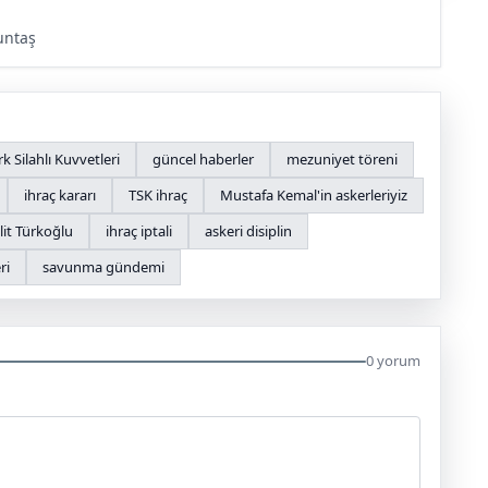
untaş
rk Silahlı Kuvvetleri
güncel haberler
mezuniyet töreni
ihraç kararı
TSK ihraç
Mustafa Kemal'in askerleriyiz
it Türkoğlu
ihraç iptali
askeri disiplin
ri
savunma gündemi
0 yorum