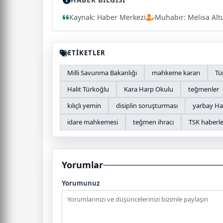
Kaynak: Haber Merkezi
Muhabir: Melisa Alt
ETİKETLER
Milli Savunma Bakanlığı
mahkeme kararı
Tü
Halit Türkoğlu
Kara Harp Okulu
teğmenler
kılıçlı yemin
disiplin soruşturması
yarbay Hal
idare mahkemesi
teğmen ihracı
TSK haberle
Yorumlar
Yorumunuz