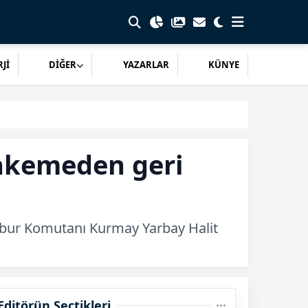
Jİ
DİĞER
YAZARLAR
KÜNYE
ahkemeden geri
Tabur Komutanı Kurmay Yarbay Halit
Editörün Seçtikleri