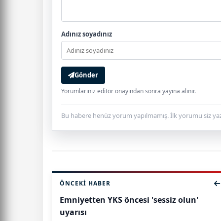
Adınız soyadınız
Gönder
Yorumlarınız editör onayından sonra yayına alınır.
Bu habere henüz yorum yapılmamış. İlk yorumu siz yaz
ÖNCEKI HABER
Emniyetten YKS öncesi 'sessiz olun'
uyarısı