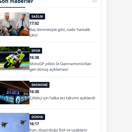
Son Haberler
SAĞLIK
17:02
Baş dönmesiyle gitti, nadir hastalık
çıktı!
SPOR
16:38
MotoGP yıldızı Di Giannantonio’dan
geri dönüş açıklaması!
EKONOMİ
16:30
Çitlekçi için halka arz takvimi açıklandı
DÜNYA
16:17
İran, düşürdüğü İHA ve uçakların