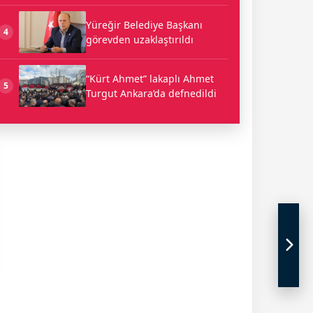
Yüreğir Belediye Başkanı
4
görevden uzaklaştırıldı
“Kürt Ahmet” lakaplı Ahmet
5
Turgut Ankara’da defnedildi