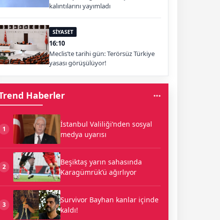
kalıntılarını yayımladı
SİYASET
16:10
Meclis’te tarihi gün: Terörsüz Türkiye
yasası görüşülüyor!
Trend Haberler
İstanbul Valiliği’nden sosyal
1
medya uyarısı
Beşiktaş yarın sahasında
2
Karagümrük’ü ağırlıyor
Survivor Bayhan kanlar içinde
3
kaldı!