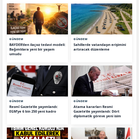
GÜNDEM
GÜNDEM
BAYDER’den ilaçsız tedavi modeli:
Sahillerde vatandaşın erişimini
Bağımlılara yeni bir yaşam
artıracak düzenleme
umudu
GÜNDEM
GÜNDEM
Resmî Gazete’de yayımlandı:
Atama kararları Resmi
EGM’ye 6 bin 250 yeni kadro
Gazete’de yayımlandı: Dört
diplomatik göreve yeni isim