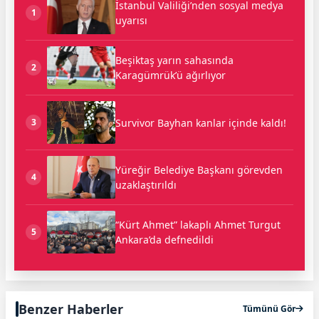
İstanbul Valiliği’nden sosyal medya
1
uyarısı
Beşiktaş yarın sahasında
2
Karagümrük’ü ağırlıyor
Survivor Bayhan kanlar içinde kaldı!
3
Yüreğir Belediye Başkanı görevden
4
uzaklaştırıldı
“Kürt Ahmet” lakaplı Ahmet Turgut
5
Ankara’da defnedildi
Benzer Haberler
Tümünü Gör