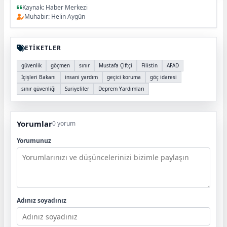
Kaynak: Haber Merkezi
Muhabir: Helin Aygün
ETİKETLER
güvenlik
göçmen
sınır
Mustafa Çiftçi
Filistin
AFAD
İçişleri Bakanı
insani yardım
geçici koruma
göç idaresi
sınır güvenliği
Suriyeliler
Deprem Yardımları
Yorumlar
0 yorum
Yorumunuz
Adınız soyadınız