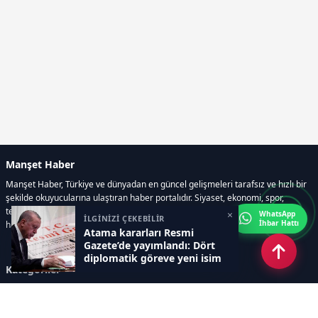
Manşet Haber
Manşet Haber, Türkiye ve dünyadan en güncel gelişmeleri tarafsız ve hızlı bir
şekilde okuyucularına ulaştıran haber portalıdır. Siyaset, ekonomi, spor,
teknoloji, kültür-sanat ve yaşam kategorilerinde doğru, güvenilir ve anlık
×
WhatsApp
İLGİNİZİ ÇEKEBİLİR
İhbar Hattı
haberler sunar.
Atama kararları Resmi
Gazete’de yayımlandı: Dört
diplomatik göreve yeni isim
Kategoriler
GÜNDEM
ÖZEL HABER
SİYASET
EKONOMİ