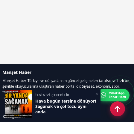
Manşet Haber
Manşet Haber, Türkiye ve dünyadan en güncel gelişmeleri tarafsız ve hızlı bir
şekilde okuyucularına ulaştıran haber portalıdır. Siyaset, ekonomi, spor,
teknoloji, kültür-sanat ve yaşam kategorilerinde doğru, güvenilir ve anlık
×
WhatsApp
İLGİNİZİ ÇEKEBİLİR
İhbar Hattı
haberler sunar.
Hava bugün tersine dönüyor!
Sağanak ve çöl tozu aynı
anda
Kategoriler
GÜNDEM
ÖZEL HABER