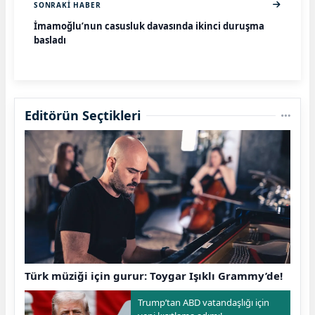
SONRAKI HABER
İmamoğlu’nun casusluk davasında ikinci duruşma
başladı
Editörün Seçtikleri
Türk müziği için gurur: Toygar Işıklı Grammy’de!
Trump’tan ABD vatandaşlığı için