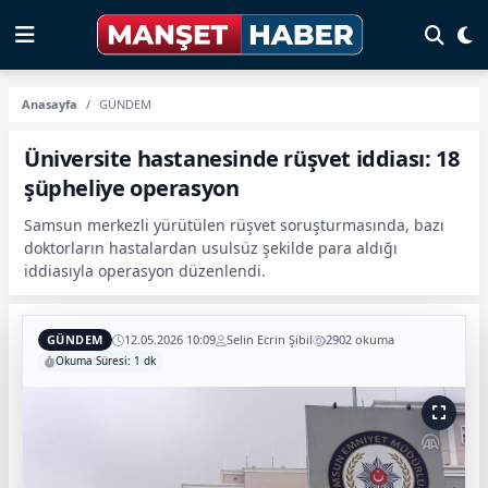
Anasayfa
GÜNDEM
Üniversite hastanesinde rüşvet iddiası: 18
şüpheliye operasyon
Samsun merkezli yürütülen rüşvet soruşturmasında, bazı
doktorların hastalardan usulsüz şekilde para aldığı
iddiasıyla operasyon düzenlendi.
GÜNDEM
12.05.2026 10:09
Selin Ecrin Şibil
2902 okuma
Okuma Süresi: 1 dk