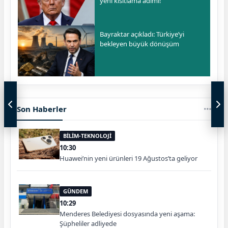
yeni kısıtlama adımı!
Bayraktar açıkladı: Türkiye’yi
bekleyen büyük dönüşüm
Son Haberler
BİLİM-TEKNOLOJİ
10:30
Huawei’nin yeni ürünleri 19 Ağustos’ta geliyor
GÜNDEM
10:29
Menderes Belediyesi dosyasında yeni aşama:
Şüpheliler adliyede