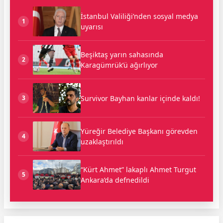
İstanbul Valiliği’nden sosyal medya
1
uyarısı
Beşiktaş yarın sahasında
2
Karagümrük’ü ağırlıyor
Survivor Bayhan kanlar içinde kaldı!
3
Yüreğir Belediye Başkanı görevden
4
uzaklaştırıldı
“Kürt Ahmet” lakaplı Ahmet Turgut
5
Ankara’da defnedildi