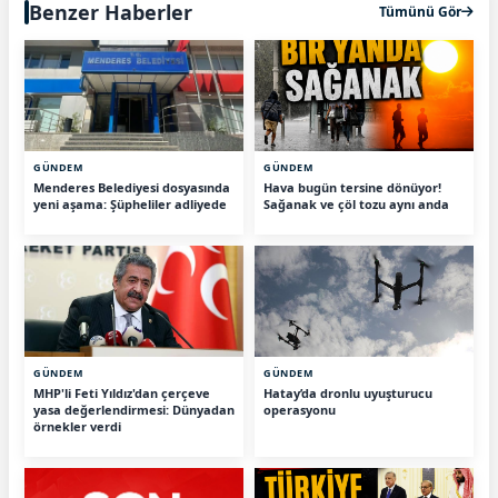
Benzer Haberler
Tümünü Gör
GÜNDEM
GÜNDEM
Menderes Belediyesi dosyasında
Hava bugün tersine dönüyor!
yeni aşama: Şüpheliler adliyede
Sağanak ve çöl tozu aynı anda
GÜNDEM
GÜNDEM
MHP'li Feti Yıldız'dan çerçeve
Hatay’da dronlu uyuşturucu
yasa değerlendirmesi: Dünyadan
operasyonu
örnekler verdi