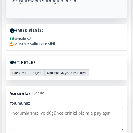
Soruşturmanın sürdüğü bildirildi.
HABER BİLGİSİ
Kaynak: AA
Muhabir: Selin Ecrin Şibil
ETİKETLER
operasyon
rüşvet
Ondokuz Mayıs Üniversitesi
Yorumlar
0 yorum
Yorumunuz