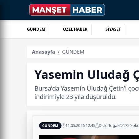
GÜNDEM
ÖZEL HABER
SİYASET
Anasayfa
GÜNDEM
Yasemin Uludağ Çe
Bursa’da Yasemin Uludağ Çetin’i çocu
indirimiyle 23 yıla düşürüldü.
11.05.2026 12:45
Dicle Toğal
1750 ok
GÜNDEM