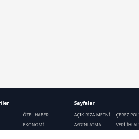
iler
Sayfalar
M
ÖZEL HABER
AÇIK RIZA METNİ
ÇEREZ POL
EKONOMİ
AYDINLATMA
VERİ İHLAL
METNİ
PROSEDÜR
SPOR