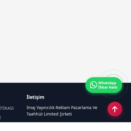
WhatsApp
İhbar Hattı
İletişim
İmaj Yayıncılık Reklam Pazarlama Ve
İTİKASI
Taahhüt Limited Şirketi
İ
Ü
Ümit Mahallesi, 2494/2 Sokak No:4