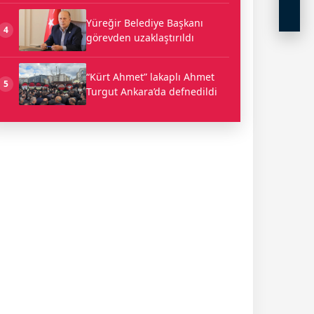
Yüreğir Belediye Başkanı
4
görevden uzaklaştırıldı
“Kürt Ahmet” lakaplı Ahmet
5
Turgut Ankara’da defnedildi