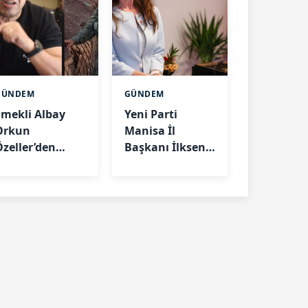
GÜNDEM
GÜNDEM
Emekli Albay
Yeni Parti
Orkun
Manisa İl
Özeller’den
Başkanı İlksen
çerçeve yasa
Özalper
epkisi: “Bu
gözaltına alındı
düzenleme
ülkeyi
arıştırabilir