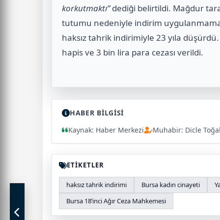
korkutmaktı”
dediği belirtildi. Mağdur ta
tutumu nedeniyle indirim uygulanmamas
haksız tahrik indirimiyle 23 yıla düşürdü.
hapis ve 3 bin lira para cezası verildi.
HABER BİLGİSİ
Kaynak: Haber Merkezi
Muhabir: Dicle Toğa
ETİKETLER
haksız tahrik indirimi
Bursa kadın cinayeti
Y
Bursa 18’inci Ağır Ceza Mahkemesi