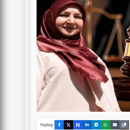
N
Paylaş: