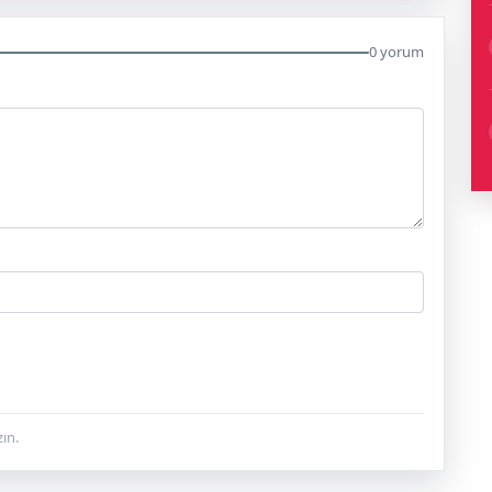
0 yorum
ın.