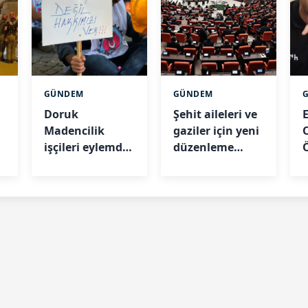
GÜNDEM
GÜNDEM
Doruk
Şehit aileleri ve
Madencilik
gaziler için yeni
işçileri eylemde:
düzenleme
n
“İlla biz intihar
TBMM’de
mı edelim?”
görüşülüyor
t
k