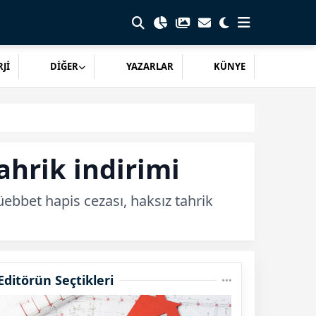
Jİ
DİĞER
YAZARLAR
KÜNYE
ahrik indirimi
üebbet hapis cezası, haksız tahrik
Editörün Seçtikleri