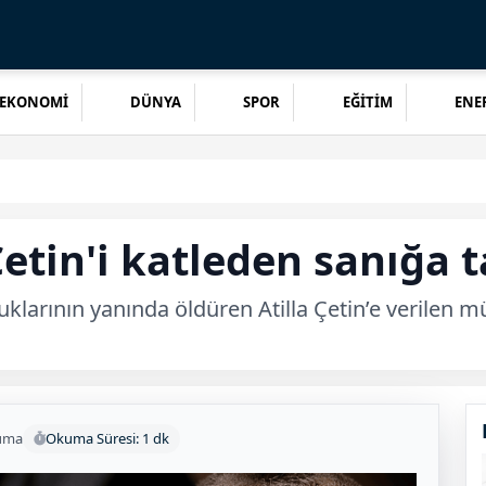
EKONOMİ
DÜNYA
SPOR
EĞİTİM
ENER
tin'i katleden sanığa t
klarının yanında öldüren Atilla Çetin’e verilen m
uma
Okuma Süresi: 1 dk