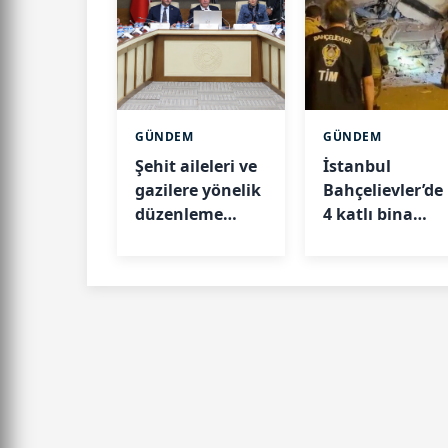
GÜNDEM
GÜNDEM
Şehit aileleri ve
İstanbul
gazilere yönelik
Bahçelievler’de
düzenleme
4 katlı bina
TBMM
çöktü: Valilikte
Komisyonu’nda
açıklama geldi
kabul edildi