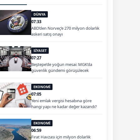
DÜNYA
07:33
ABD’den Norveç’e 270 milyon dolarlık
askeri satış onayı
SİYASET
07:27
Beştepe’de yoğun mesai: MGK’da
güvenlik gündemi görüşülecek
EKONOMİ
07:05
Yeni emlak vergisi hesabına göre
hangi yapı ne kadar değer kazandı?
EKONOMİ
06:59
Fırat Havzası için milyon dolarlık