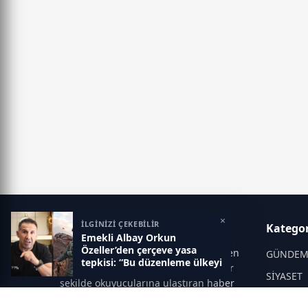
×
İLGİNİZİ ÇEKEBİLİR
Manşet Haber
Kategor
Emekli Albay Orkun
Özeller’den çerçeve yasa
Manşet Haber, Türkiye ve dünyadan en
GÜNDE
tepkisi: “Bu düzenleme ülkeyi
güncel gelişmeleri tarafsız ve hızlı bir
karıştırabilir
SİYASET
şekilde okuyucularına ulaştıran haber
portalıdır. Siyaset, ekonomi, spor,
DÜNYA