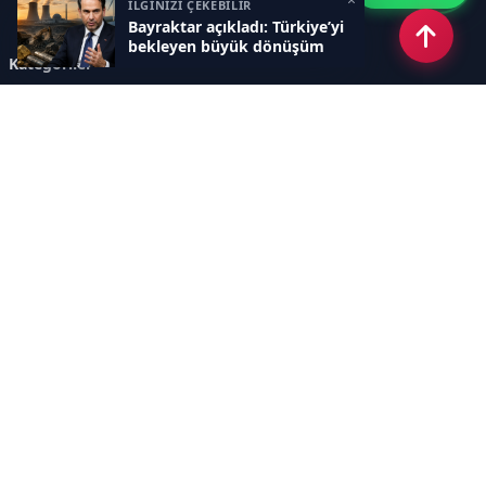
İLGİNİZİ ÇEKEBİLİR
Bayraktar açıkladı: Türkiye’yi
bekleyen büyük dönüşüm
Kategoriler
GÜNDEM
ÖZEL HABER
SİYASET
EKONOMİ
DÜNYA
SPOR
EĞİTİM
ENERJİ
DİĞER
MANŞET
SAĞLIK
MAGAZİN
BİLİM-TEKNOLOJİ
KÜLTÜR-SANAT
SEKTÖREL SİTELERİMİZ
YAZARLAR
KÜNYE
Sayfalar
AÇIK RIZA METNİ
ÇEREZ POLİTİKASI