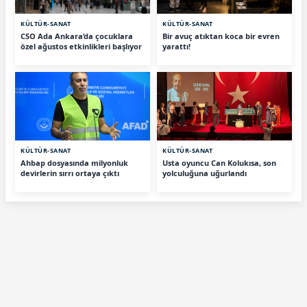
KÜLTÜR-SANAT
KÜLTÜR-SANAT
CSO Ada Ankara’da çocuklara
Bir avuç atıktan koca bir evren
özel ağustos etkinlikleri başlıyor
yarattı!
KÜLTÜR-SANAT
KÜLTÜR-SANAT
Ahbap dosyasında milyonluk
Usta oyuncu Can Kolukısa, son
devirlerin sırrı ortaya çıktı
yolculuğuna uğurlandı