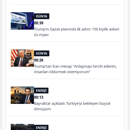
DÜNYA
00:39
Trump’ın Gazze planında ilk adım: 150 kişilik askeri
üs inşası
DÜNYA
00:26
Trump’tan İran mesajı: “Anlaşmayı tercih ederim,
insanları öldürmek istemiyorum”
ENERJİ
00:13
Bayraktar açıkladı: Türkiye’yi bekleyen büyük
dönüşüm
ENERJİ