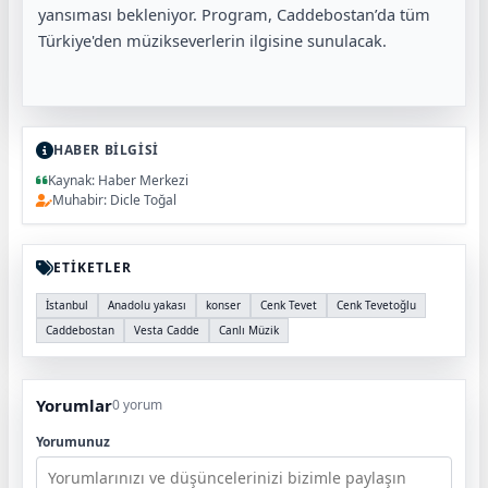
yansıması bekleniyor. Program, Caddebostan’da tüm
Türkiye'den müzikseverlerin ilgisine sunulacak.
HABER BİLGİSİ
Kaynak: Haber Merkezi
Muhabir: Dicle Toğal
ETİKETLER
İstanbul
Anadolu yakası
konser
Cenk Tevet
Cenk Tevetoğlu
Caddebostan
Vesta Cadde
Canlı Müzik
Yorumlar
0 yorum
Yorumunuz