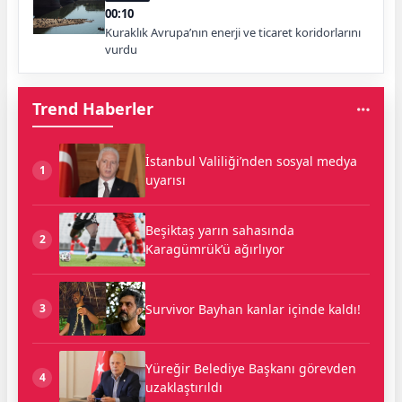
00:10
Kuraklık Avrupa’nın enerji ve ticaret koridorlarını
vurdu
Trend Haberler
İstanbul Valiliği’nden sosyal medya
1
uyarısı
Beşiktaş yarın sahasında
2
Karagümrük’ü ağırlıyor
Survivor Bayhan kanlar içinde kaldı!
3
Yüreğir Belediye Başkanı görevden
4
uzaklaştırıldı