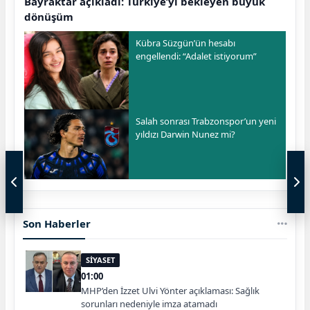
Bayraktar açıkladı: Türkiye’yi bekleyen büyük
dönüşüm
Kübra Süzgün’ün hesabı
engellendi: “Adalet istiyorum”
Salah sonrası Trabzonspor’un yeni
yıldızı Darwin Nunez mi?
Son Haberler
SİYASET
01:00
MHP’den İzzet Ulvi Yönter açıklaması: Sağlık
sorunları nedeniyle imza atamadı