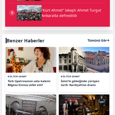
“Kürt Ahmet” lakaplı Ahmet Turgut
5
Ankara’da defnedildi
Benzer Haberler
Tümünü Gör
KÜLTÜR-SANAT
KÜLTÜR-SANAT
Türk tiyatrosunun usta kalemi
İzmir’in göbeğinde çürüyen
Bilgesu Erenus vefat etti!
tarih: Kardiçalı’nın dramı