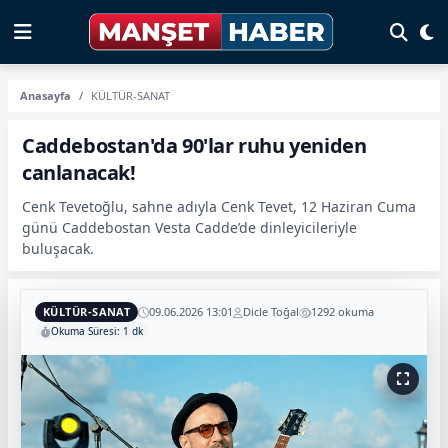
Anasayfa
KÜLTÜR-SANAT
Caddebostan'da 90'lar ruhu yeniden
canlanacak!
Cenk Tevetoğlu, sahne adıyla Cenk Tevet, 12 Haziran Cuma
günü Caddebostan Vesta Cadde’de dinleyicileriyle
buluşacak.
KÜLTÜR-SANAT
09.06.2026 13:01
Dicle Toğal
1292 okuma
Okuma Süresi: 1 dk