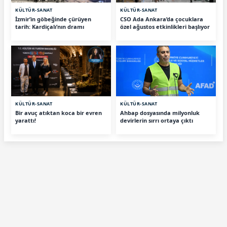
KÜLTÜR-SANAT
KÜLTÜR-SANAT
İzmir’in göbeğinde çürüyen
CSO Ada Ankara’da çocuklara
tarih: Kardiçalı’nın dramı
özel ağustos etkinlikleri başlıyor
KÜLTÜR-SANAT
KÜLTÜR-SANAT
Bir avuç atıktan koca bir evren
Ahbap dosyasında milyonluk
yarattı!
devirlerin sırrı ortaya çıktı