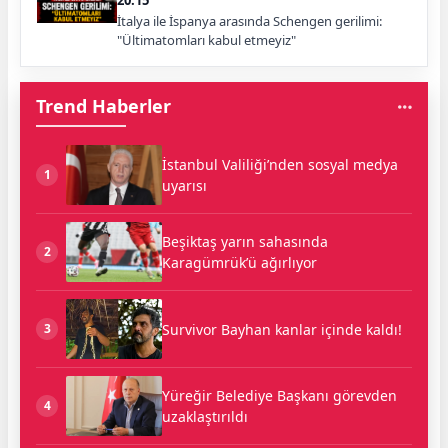
20:15
İtalya ile İspanya arasında Schengen gerilimi:
"Ültimatomları kabul etmeyiz"
Trend Haberler
İstanbul Valiliği’nden sosyal medya
1
uyarısı
Beşiktaş yarın sahasında
2
Karagümrük’ü ağırlıyor
Survivor Bayhan kanlar içinde kaldı!
3
Yüreğir Belediye Başkanı görevden
4
uzaklaştırıldı