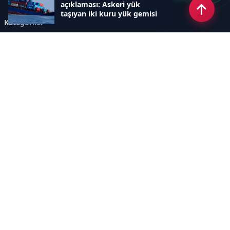
açıklaması: Askeri yük
taşıyan iki kuru yük gemisi
Kategoriler
hedef alındı
GÜNDEM
ÖZEL HABER
SİYASET
EKONOMİ
DÜNYA
SPOR
EĞİTİM
ENERJİ
DİĞER
MANŞET
SAĞLIK
MAGAZİN
BİLİM-TEKNOLOJİ
KÜLTÜR-SANAT
SEKTÖREL SİTELERİMİZ
YAZARLAR
KÜNYE
Sayfalar
AÇIK RIZA METNİ
ÇEREZ POLİTİKASI