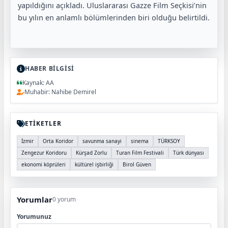
yapıldığını açıkladı. Uluslararası Gazze Film Seçkisi’nin
bu yılın en anlamlı bölümlerinden biri olduğu belirtildi.
HABER BİLGİSİ
Kaynak: AA
Muhabir: Nahibe Demirel
ETİKETLER
İzmir
Orta Koridor
savunma sanayi
sinema
TÜRKSOY
Zengezur Koridoru
Kürşad Zorlu
Turan Film Festivali
Türk dünyası
ekonomi köprüleri
kültürel işbirliği
Birol Güven
Yorumlar
0 yorum
Yorumunuz