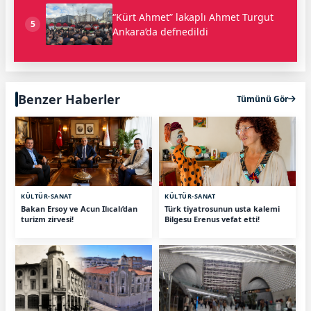
“Kürt Ahmet” lakaplı Ahmet Turgut
5
Ankara’da defnedildi
Benzer Haberler
Tümünü Gör
KÜLTÜR-SANAT
KÜLTÜR-SANAT
Bakan Ersoy ve Acun Ilıcalı’dan
Türk tiyatrosunun usta kalemi
turizm zirvesi!
Bilgesu Erenus vefat etti!