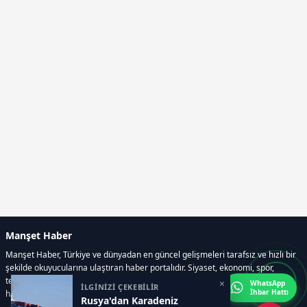
Manşet Haber
Manşet Haber, Türkiye ve dünyadan en güncel gelişmeleri tarafsız ve hızlı bir
şekilde okuyucularına ulaştıran haber portalıdır. Siyaset, ekonomi, spor,
teknoloji, kültür-sanat ve yaşam kategorilerinde doğru, güvenilir ve anlık
×
WhatsApp
İLGİNİZİ ÇEKEBİLİR
İhbar Hattı
haberler sunar.
Rusya'dan Karadeniz