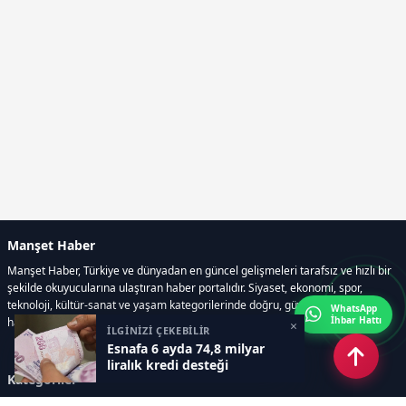
Manşet Haber
Manşet Haber, Türkiye ve dünyadan en güncel gelişmeleri tarafsız ve hızlı bir
şekilde okuyucularına ulaştıran haber portalıdır. Siyaset, ekonomi, spor,
teknoloji, kültür-sanat ve yaşam kategorilerinde doğru, güvenilir ve anlık
WhatsApp
İhbar Hattı
haberler sunar.
×
İLGİNİZİ ÇEKEBİLİR
Esnafa 6 ayda 74,8 milyar
liralık kredi desteği
Kategoriler