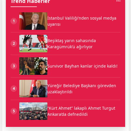
Trend Haberler
İstanbul Valiliği’nden sosyal medya
1
uyarısı
Beşiktaş yarın sahasında
2
Karagümrük’ü ağırlıyor
Survivor Bayhan kanlar içinde kaldı!
3
Yüreğir Belediye Başkanı görevden
4
uzaklaştırıldı
“Kürt Ahmet” lakaplı Ahmet Turgut
5
Ankara’da defnedildi