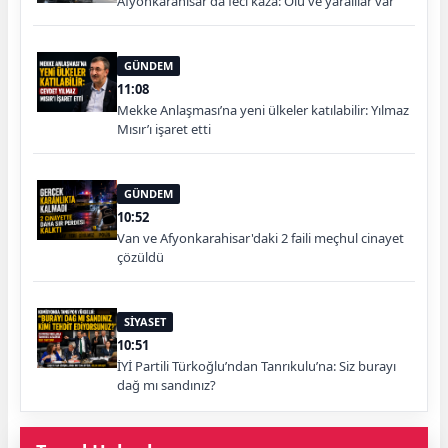
Afyonkarahisar'da feci kaza: Ölü ve yaralılar var
GÜNDEM
11:08
Mekke Anlaşması’na yeni ülkeler katılabilir: Yılmaz
Mısır’ı işaret etti
GÜNDEM
10:52
Van ve Afyonkarahisar'daki 2 faili meçhul cinayet
çözüldü
SİYASET
10:51
İYİ Partili Türkoğlu’ndan Tanrıkulu’na: Siz burayı
dağ mı sandınız?