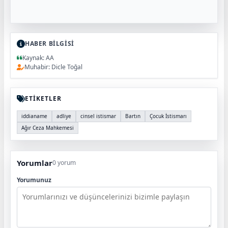
HABER BİLGİSİ
Kaynak: AA
Muhabir: Dicle Toğal
ETİKETLER
iddianame
adliye
cinsel istismar
Bartın
Çocuk İstismarı
Ağır Ceza Mahkemesi
Yorumlar
0 yorum
Yorumunuz