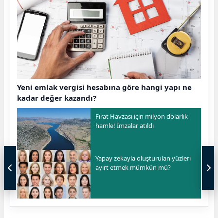
Yeni emlak vergisi hesabına göre hangi yapı ne
kadar değer kazandı?
Fırat Havzası için milyon dolarlık
hamle! İmzalar atıldı
Yapay zekayla oluşturulan yüzleri
ayırt etmek mümkün mü?