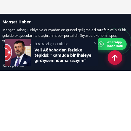
Manşet Haber
Manşet Haber, Türkiye ve dünyadan en güncel gelişmeleri tarafsız ve hızlı bir
şekilde okuyucularına ulaştıran haber portalıdır. Siyaset, ekonomi, spor,
teknoloji, kültür-sanat ve yaşam kategorilerinde doğru, güvenilir ve anlık
×
WhatsApp
İLGİNİZİ ÇEKEBİLİR
İhbar Hattı
haberler sunar.
Veli Ağbaba’dan fezleke
tepkisi: “Kamuda bir ihaleye
girdiysem idama razıyım”
Kategoriler
GÜNDEM
ÖZEL HABER
SİYASET
EKONOMİ
DÜNYA
SPOR
EĞİTİM
ENERJİ
DİĞER
MANŞET
SAĞLIK
MAGAZİN
BİLİM-TEKNOLOJİ
KÜLTÜR-SANAT