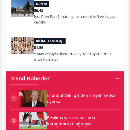
DÜNYA
06:45
İsrail’den Batı Şeria’da yeni baskınlar: 3 ev kışlaya
çevrildi
BİLİM-TEKNOLOJİ
01:56
Yapay zekayla oluşturulan yüzleri ayırt etmek
mümkün mü?
Trend Haberler
İstanbul Valiliği’nden sosyal medya
1
uyarısı
Beşiktaş yarın sahasında
2
Karagümrük’ü ağırlıyor