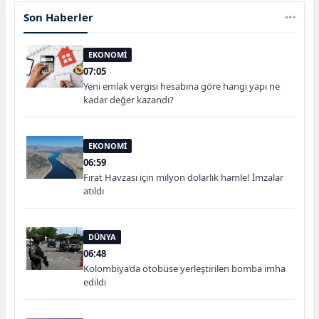
Son Haberler
EKONOMİ
07:05
Yeni emlak vergisi hesabına göre hangi yapı ne
kadar değer kazandı?
EKONOMİ
06:59
Fırat Havzası için milyon dolarlık hamle! İmzalar
atıldı
DÜNYA
06:48
Kolombiya’da otobüse yerleştirilen bomba imha
edildi