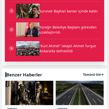
Survivor Bayhan kanlar içinde kaldı!
3
Yüreğir Belediye Başkanı görevden
4
uzaklaştırıldı
“Kürt Ahmet” lakaplı Ahmet Turgut
5
Ankara’da defnedildi
Benzer Haberler
Tümünü Gör
MANŞET
MANŞET