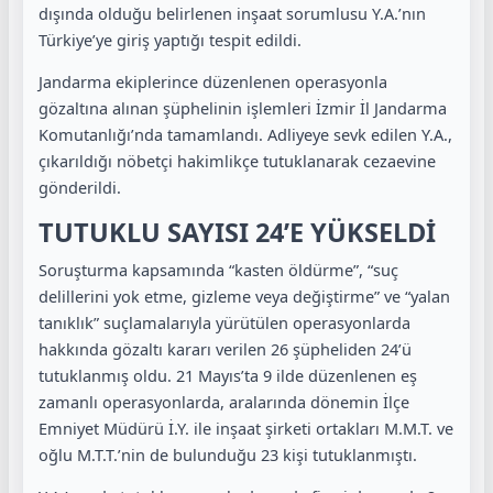
dışında olduğu belirlenen inşaat sorumlusu Y.A.’nın
Türkiye’ye giriş yaptığı tespit edildi.
Jandarma ekiplerince düzenlenen operasyonla
gözaltına alınan şüphelinin işlemleri İzmir İl Jandarma
Komutanlığı’nda tamamlandı. Adliyeye sevk edilen Y.A.,
çıkarıldığı nöbetçi hakimlikçe tutuklanarak cezaevine
gönderildi.
TUTUKLU SAYISI 24’E YÜKSELDİ
Soruşturma kapsamında “kasten öldürme”, “suç
delillerini yok etme, gizleme veya değiştirme” ve “yalan
tanıklık” suçlamalarıyla yürütülen operasyonlarda
hakkında gözaltı kararı verilen 26 şüpheliden 24’ü
tutuklanmış oldu. 21 Mayıs’ta 9 ilde düzenlenen eş
zamanlı operasyonlarda, aralarında dönemin İlçe
Emniyet Müdürü İ.Y. ile inşaat şirketi ortakları M.M.T. ve
oğlu M.T.T.’nin de bulunduğu 23 kişi tutuklanmıştı.