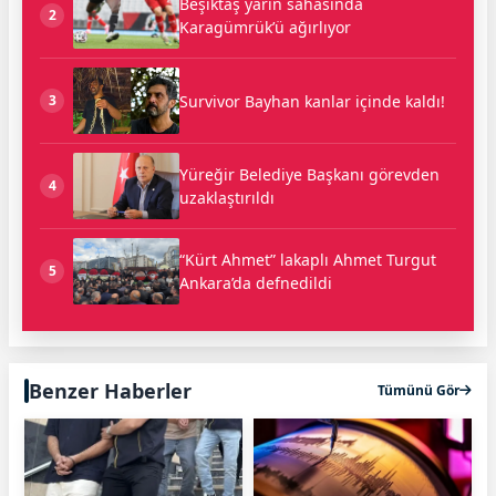
Beşiktaş yarın sahasında
2
Karagümrük’ü ağırlıyor
Survivor Bayhan kanlar içinde kaldı!
3
Yüreğir Belediye Başkanı görevden
4
uzaklaştırıldı
“Kürt Ahmet” lakaplı Ahmet Turgut
5
Ankara’da defnedildi
Benzer Haberler
Tümünü Gör