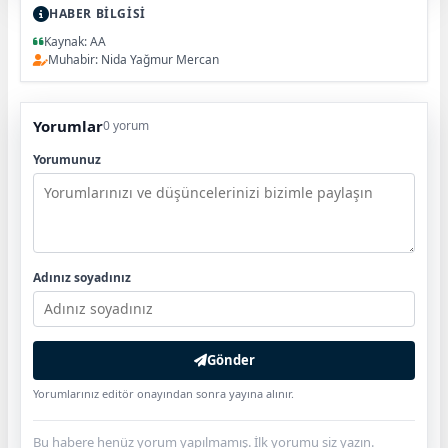
HABER BİLGİSİ
Kaynak: AA
Muhabir: Nida Yağmur Mercan
Yorumlar
0 yorum
Yorumunuz
Adınız soyadınız
Gönder
Yorumlarınız editör onayından sonra yayına alınır.
Bu habere henüz yorum yapılmamış. İlk yorumu siz yazın.