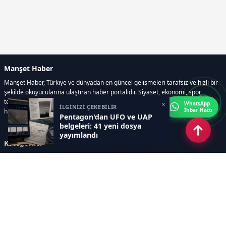
Manşet Haber
Manşet Haber, Türkiye ve dünyadan en güncel gelişmeleri tarafsız ve hızlı bir
şekilde okuyucularına ulaştıran haber portalıdır. Siyaset, ekonomi, spor,
teknoloji, kültür-sanat ve yaşam kategorilerinde doğru, güvenilir ve anlık
×
WhatsApp
İLGİNİZİ ÇEKEBİLİR
İhbar Hattı
haberler sunar.
Pentagon'dan UFO ve UAP
belgeleri: 41 yeni dosya
yayımlandı
Kategoriler
GÜNDEM
ÖZEL HABER
SİYASET
EKONOMİ
DÜNYA
SPOR
EĞİTİM
ENERJİ
DİĞER
MANŞET