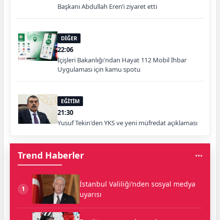
Başkanı Abdullah Eren’i ziyaret etti
DİĞER
22:06
İçişleri Bakanlığı'ndan Hayat 112 Mobil İhbar
Uygulaması için kamu spotu
EĞİTİM
21:30
Yusuf Tekin'den YKS ve yeni müfredat açıklaması
Trend Haberler
İstanbul Valiliği’nden sosyal medya
1
uyarısı