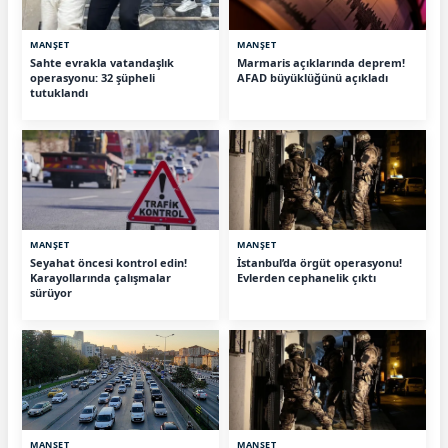
MANŞET
MANŞET
Sahte evrakla vatandaşlık
Marmaris açıklarında deprem!
operasyonu: 32 şüpheli
AFAD büyüklüğünü açıkladı
tutuklandı
MANŞET
MANŞET
Seyahat öncesi kontrol edin!
İstanbul’da örgüt operasyonu!
Karayollarında çalışmalar
Evlerden cephanelik çıktı
sürüyor
MANŞET
MANŞET