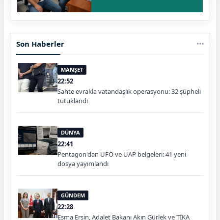
Son Haberler
MANŞET
22:52
Sahte evrakla vatandaşlık operasyonu: 32 şüpheli
tutuklandı
DÜNYA
22:41
Pentagon'dan UFO ve UAP belgeleri: 41 yeni
dosya yayımlandı
GÜNDEM
22:28
Esma Ersin, Adalet Bakanı Akın Gürlek ve TİKA