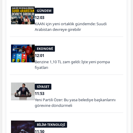
GÜNDEM
12:03
KAAN için yeni ortaklık gündemde: Suudi
Arabistan devreye girebilir
EKONOMİ
12:01
Benzine 1,10 TL zam geldi: İşte yeni pompa
fiyatları
SİYASET
11:53
Yeni Partili Özer: Bu yasa belediye başkanlarını
görevine döndürmeli
BİLİM-TEKNOLOJİ
11:50