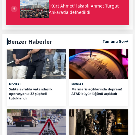
“Kürt Ahmet” lakaplı Ahmet Turgut
5
Ankara’da defnedildi
Benzer Haberler
Tümünü Gör
MANŞET
MANŞET
Sahte evrakla vatandaşlık
Marmaris açıklarında deprem!
operasyonu: 32 şüpheli
AFAD büyüklüğünü açıkladı
tutuklandı