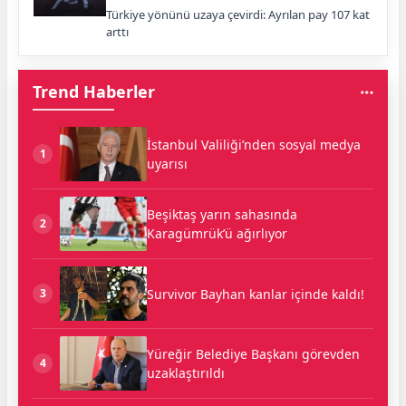
Türkiye yönünü uzaya çevirdi: Ayrılan pay 107 kat
arttı
Trend Haberler
İstanbul Valiliği’nden sosyal medya
1
uyarısı
Beşiktaş yarın sahasında
2
Karagümrük’ü ağırlıyor
Survivor Bayhan kanlar içinde kaldı!
3
Yüreğir Belediye Başkanı görevden
4
uzaklaştırıldı