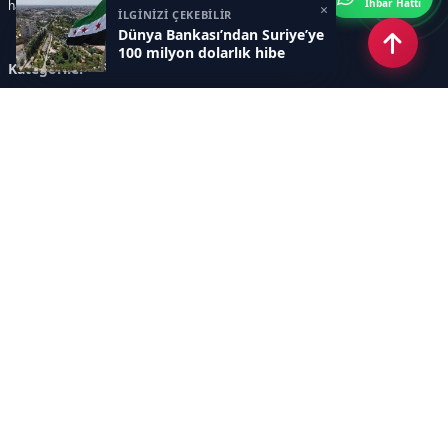
İhbar Hattı
haberler sunar.
×
İLGİNİZİ ÇEKEBİLİR
Dünya Bankası’ndan Suriye’ye
100 milyon dolarlık hibe
Kategoriler
GÜNDEM
ÖZEL HABER
SİYASET
EKONOMİ
DÜNYA
SPOR
EĞİTİM
ENERJİ
DİĞER
MANŞET
SAĞLIK
MAGAZİN
BİLİM-TEKNOLOJİ
KÜLTÜR-SANAT
SEKTÖREL SİTELERİMİZ
YAZARLAR
KÜNYE
Sayfalar
AÇIK RIZA METNİ
ÇEREZ POLİTİKASI