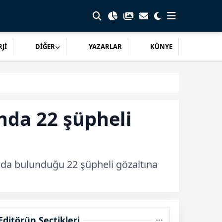
Jİ
DİĞER
YAZARLAR
KÜNYE
nda 22 şüpheli
 da bulunduğu 22 şüpheli gözaltına
Editörün Seçtikleri