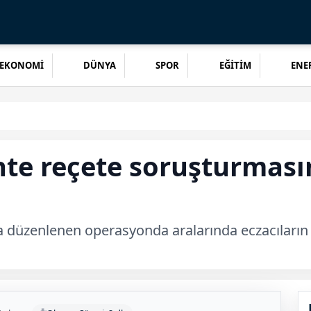
EKONOMİ
DÜNYA
SPOR
EĞİTİM
ENER
te reçete soruşturması
a düzenlenen operasyonda aralarında eczacıların