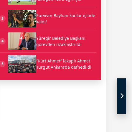
Survivor Bayhan kanlar içinde
3
kaldı!
Yüreğir Belediye Başkanı
4
görevden uzaklaştırıldı
“Kürt Ahmet” lakaplı Ahmet
5
Turgut Ankara’da defnedildi