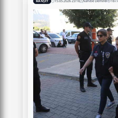
15.05.2026 23:18
Nahibe Demirel
187
MANŞET