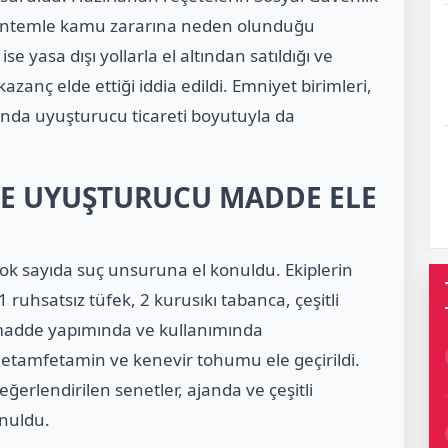
 yöntemle kamu zararına neden olunduğu
se yasa dışı yollarla el altından satıldığı ve
zanç elde ettiği iddia edildi. Emniyet birimleri,
manda uyuşturucu ticareti boyutuyla da
VE UYUŞTURUCU MADDE ELE
k sayıda suç unsuruna el konuldu. Ekiplerin
 ruhsatsız tüfek, 2 kurusıkı tabanca, çeşitli
 madde yapımında ve kullanımında
metamfetamin ve kenevir tohumu ele geçirildi.
ğerlendirilen senetler, ajanda ve çeşitli
nuldu.