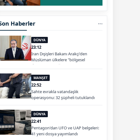
Son Haberler
DÜNYA
23:12
İran Dışişleri Bakanı Arakçi'den
Müslüman ülkelere "bölgesel
dayanışma" çağrısı
MANŞET
22:52
Sahte evrakla vatandaşlık
operasyonu: 32 şüpheli tutuklandı
DÜNYA
22:41
Pentagon'dan UFO ve UAP belgeleri:
41 yeni dosya yayımlandı