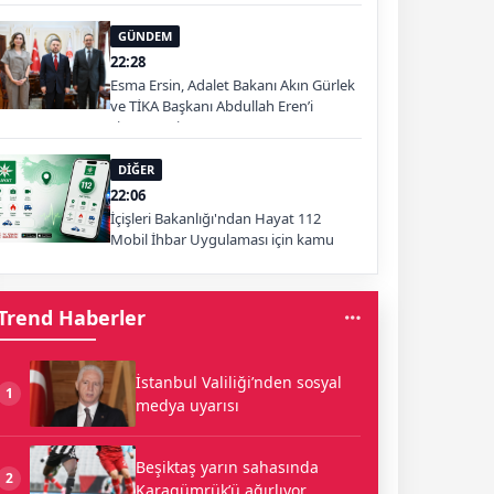
GÜNDEM
22:28
Esma Ersin, Adalet Bakanı Akın Gürlek
ve TİKA Başkanı Abdullah Eren’i
ziyaret etti
DİĞER
22:06
İçişleri Bakanlığı'ndan Hayat 112
Mobil İhbar Uygulaması için kamu
spotu
Trend Haberler
İstanbul Valiliği’nden sosyal
1
medya uyarısı
Beşiktaş yarın sahasında
2
Karagümrük’ü ağırlıyor