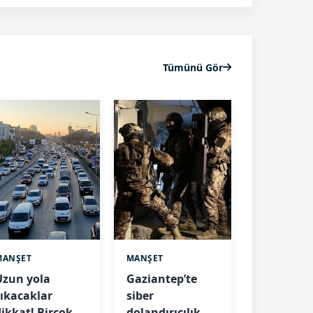
Tümünü Gör
MANŞET
MANŞET
Uzun yola
Gaziantep’te
çıkacaklar
siber
dikkat! Birçok
dolandırıcılık