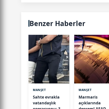
Benzer Haberler
MANŞET
MANŞET
Sahte evrakla
Marmaris
vatandaşlık
açıklarında
operasyonu: 32
deprem! AFAD