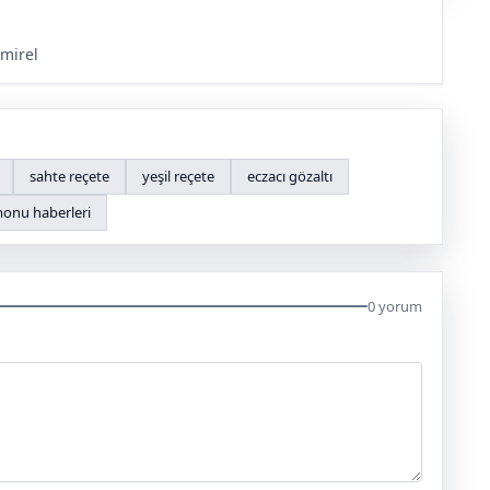
mirel
sahte reçete
yeşil reçete
eczacı gözaltı
onu haberleri
0 yorum