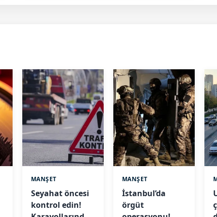
MANŞET
MANŞET
Seyahat öncesi
İstanbul’da
kontrol edin!
örgüt
Karayollarında
operasyonu!