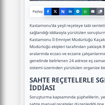
N
Paylaş:
Kastamonu’da yeşil reçeteye tabi sentetik
sağlandığı iddiasıyla yürütülen soruştu
Kastamonu İl Emniyet Müdürlüğü Kaçakçı
Müdürlüğü ekipleri tarafından yaklaşık 8 
aralarında eczacı ve eczane çalışanların
genelinde belirlenen 24 adrese eş zaman
sistemi üzerinden yürütülen organize bir
SAHTE REÇETELERLE SG
İDDİASI
Soruşturma kapsamında şüphelilerin, yeşil 
sahte manuel reçeteler düzenlediği öne 