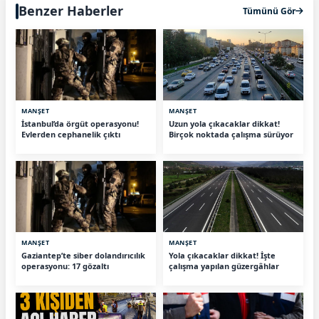
Benzer Haberler
Tümünü Gör
MANŞET
MANŞET
İstanbul’da örgüt operasyonu!
Uzun yola çıkacaklar dikkat!
Evlerden cephanelik çıktı
Birçok noktada çalışma sürüyor
MANŞET
MANŞET
Gaziantep’te siber dolandırıcılık
Yola çıkacaklar dikkat! İşte
operasyonu: 17 gözaltı
çalışma yapılan güzergâhlar