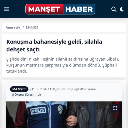
Anasayfa
MANŞET
Konuşma bahanesiyle geldi, silahla
dehşet saçtı
Şişli’de dini nikahlı eşinin silahlı saldırısına uğrayan Sibel E.,
kurşunun mermere çarpmasıyla ölümden döndü. Şüpheli
tutuklandı.
MANŞET
11.05.2026 11:31
Dicle Toğal
1205 okuma
Okuma Süresi: 1 dk