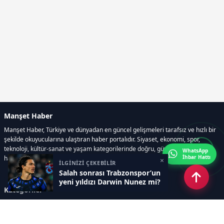
Manşet Haber
Manşet Haber, Türkiye ve dünyadan en güncel gelişmeleri tarafsız ve hızlı bir
şekilde okuyucularına ulaştıran haber portalıdır. Siyaset, ekonomi, spor,
teknoloji, kültür-sanat ve yaşam kategorilerinde doğru, güvenilir ve anlık
WhatsApp
İhbar Hattı
haberler sunar.
×
İLGİNİZİ ÇEKEBİLİR
Salah sonrası Trabzonspor’un
yeni yıldızı Darwin Nunez mi?
Kategoriler
GÜNDEM
ÖZEL HABER
SİYASET
EKONOMİ