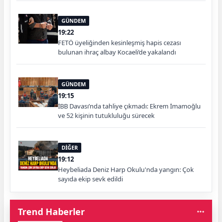
GÜNDEM
19:22
FETÖ üyeliğinden kesinleşmiş hapis cezası
bulunan ihraç albay Kocaeli’de yakalandı
GÜNDEM
19:15
İBB Davası’nda tahliye çıkmadı: Ekrem İmamoğlu
ve 52 kişinin tutukluluğu sürecek
DİĞER
19:12
Heybeliada Deniz Harp Okulu'nda yangın: Çok
sayıda ekip sevk edildi
Trend Haberler