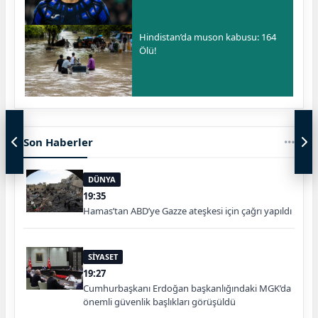
Hindistan’da muson kabusu: 164
Ölü!
Son Haberler
DÜNYA
19:35
Hamas’tan ABD’ye Gazze ateşkesi için çağrı yapıldı
SİYASET
19:27
Cumhurbaşkanı Erdoğan başkanlığındaki MGK’da
önemli güvenlik başlıkları görüşüldü