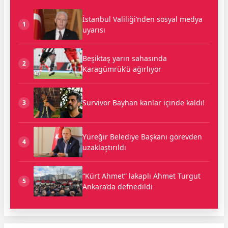
İstanbul Valiliği’nden sosyal medya
1
uyarısı
Beşiktaş yarın sahasında
2
Karagümrük’ü ağırlıyor
Survivor Bayhan kanlar içinde kaldı!
3
Yüreğir Belediye Başkanı görevden
4
uzaklaştırıldı
“Kürt Ahmet” lakaplı Ahmet Turgut
5
Ankara’da defnedildi