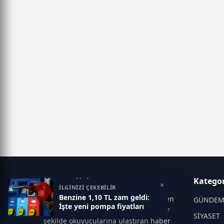
Manşet Haber
Kategor
×
İLGİNİZİ ÇEKEBİLİR
Benzine 1,10 TL zam geldi:
Manşet Haber, Türkiye ve dünyadan en
GÜNDE
İşte yeni pompa fiyatları
güncel gelişmeleri tarafsız ve hızlı bir
SİYASET
şekilde okuyucularına ulaştıran haber