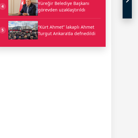
Yüreğir Belediye Başkanı
4
görevden uzaklaştırıldı
“Kürt Ahmet” lakaplı Ahmet
5
Turgut Ankara’da defnedildi