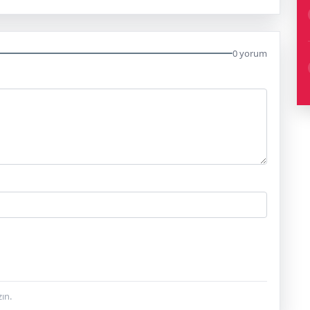
0 yorum
ın.