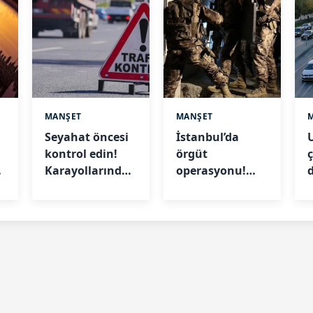
MANŞET
MANŞET
Seyahat öncesi
İstanbul’da
kontrol edin!
örgüt
Karayollarında
operasyonu!
çalışmalar
Evlerden
sürüyor
cephanelik çıktı