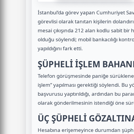
İstanbul’da görev yapan Cumhuriyet Savc
görevlisi olarak tanıtan kişilerin dolandır
mesai çıkışında 212 alan kodlu sabit bir
olduğu söylendi; mobil bankacılığı kontro
yapıldığını fark etti.
ŞÜPHELİ İŞLEM BAHANE
Telefon görüşmesinde paniğe sürüklenen s
işlem” yapılması gerektiği söylendi. Bu y
başvurusu yaptırıldığı, ardından bu par
olarak gönderilmesinin istendiği öne sür
ÜÇ ŞÜPHELİ GÖZALTIN
Hesabına erişemeyince durumdan şüphel