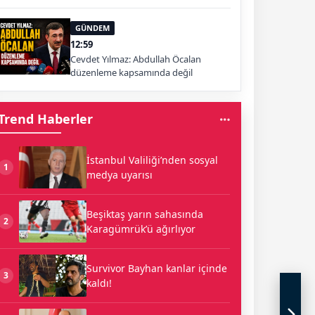
GÜNDEM
12:59
Cevdet Yılmaz: Abdullah Öcalan
düzenleme kapsamında değil
Trend Haberler
İstanbul Valiliği’nden sosyal
1
medya uyarısı
Beşiktaş yarın sahasında
2
Karagümrük’ü ağırlıyor
Survivor Bayhan kanlar içinde
3
kaldı!