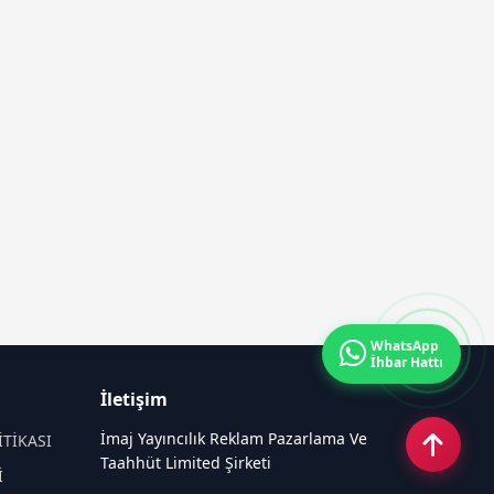
WhatsApp
İhbar Hattı
İletişim
İmaj Yayıncılık Reklam Pazarlama Ve
İTİKASI
Taahhüt Limited Şirketi
İ