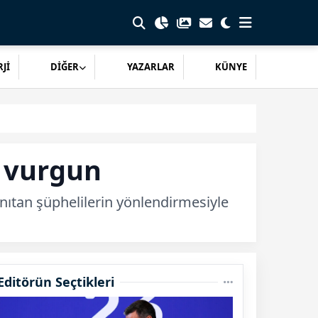
Jİ
DİĞER
YAZARLAR
KÜNYE
k vurgun
anıtan şüphelilerin yönlendirmesiyle
Editörün Seçtikleri