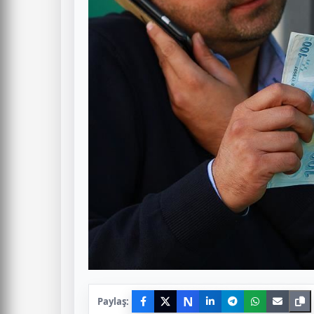
N
Paylaş: