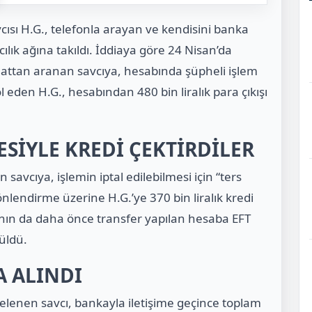
ısı H.G., telefonla arayan ve kendisini banka
ıcılık ağına takıldı. İddiaya göre 24 Nisan’da
 hattan aranan savcıya, hesabında şüpheli işlem
l eden H.G., hesabından 480 bin liralık para çıkışı
SİYLE KREDİ ÇEKTİRDİLER
avcıya, işlemin iptal edilebilmesi için “ters
önlendirme üzerine H.G.’ye 370 bin liralık kredi
anın da daha önce transfer yapılan hesaba EFT
üldü.
A ALINDI
enen savcı, bankayla iletişime geçince toplam