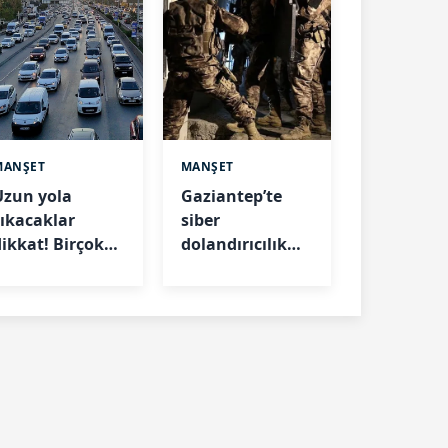
MANŞET
MANŞET
Uzun yola
Gaziantep’te
çıkacaklar
siber
dikkat! Birçok
dolandırıcılık
noktada
operasyonu: 17
çalışma sürüyor
gözaltı