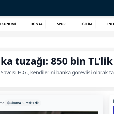
EKONOMİ
DÜNYA
SPOR
EĞİTİM
ENER
ka tuzağı: 850 bin TL’li
avcısı H.G., kendilerini banka görevlisi olarak t
uma
Okuma Süresi: 1 dk