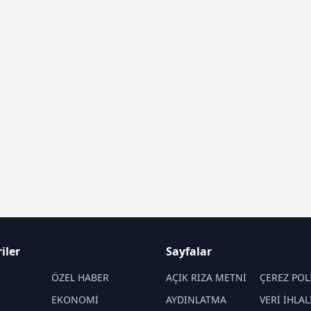
iler
Sayfalar
M
ÖZEL HABER
AÇIK RIZA METNİ
ÇEREZ POL
EKONOMİ
AYDINLATMA
VERİ İHLAL