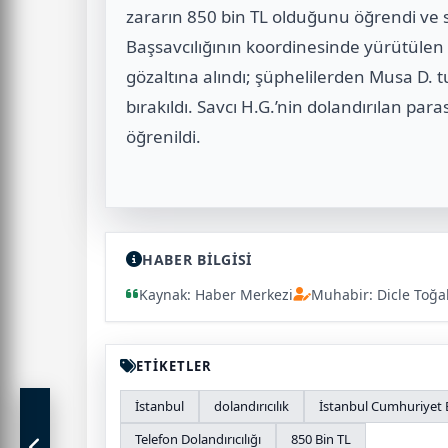
zararın 850 bin TL olduğunu öğrendi v
Başsavcılığının koordinesinde yürütüle
gözaltına alındı; şüphelilerden Musa D. tu
bırakıldı. Savcı H.G.’nin dolandırılan par
öğrenildi.
HABER BİLGİSİ
Kaynak: Haber Merkezi
Muhabir: Dicle Toğa
ETİKETLER
İstanbul
dolandırıcılık
İstanbul Cumhuriyet B
Telefon Dolandırıcılığı
850 Bin TL