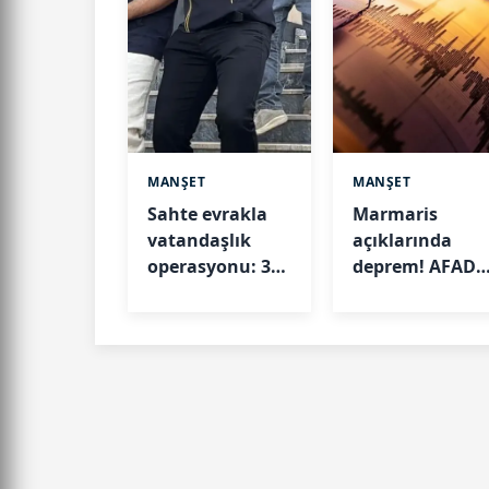
MANŞET
MANŞET
Sahte evrakla
Marmaris
vatandaşlık
açıklarında
operasyonu: 32
deprem! AFAD
şüpheli
büyüklüğünü
tutuklandı
açıkladı