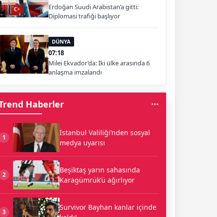
Erdoğan Suudi Arabistan’a gitti:
Diplomasi trafiği başlıyor
DÜNYA
07:18
Milei Ekvador’da: İki ülke arasında 6
anlaşma imzalandı
Trend Haberler
İstanbul Valiliği’nden sosyal
1
medya uyarısı
Beşiktaş yarın sahasında
2
Karagümrük’ü ağırlıyor
Survivor Bayhan kanlar içinde
3