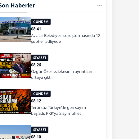
Son Haberler
GÜNDEM
08:41
Avcılar Belediyesi soruşturmasında 12
şüpheli adliyede
SİYASET
08:26
Özgür Özel fezlekesinin ayrıntıları
ortaya çıktı!
GÜNDEM
08:12
Terörsüz Türkiye’de geri sayım
başladı: PKK’ya 2 ay mühlet
SİYASET
08:10