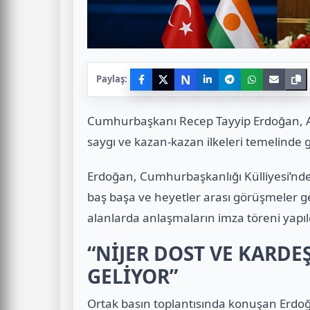
N
Paylaş:
Cumhurbaşkanı Recep Tayyip Erdoğan, Afrika
saygı ve kazan-kazan ilkeleri temelinde g
Erdoğan, Cumhurbaşkanlığı Külliyesi’nd
baş başa ve heyetler arası görüşmeler ge
alanlarda anlaşmaların imza töreni yapıl
“NİJER DOST VE KARDE
GELİYOR”
Ortak basın toplantısında konuşan Erdoğan