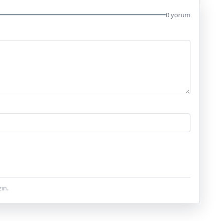
0 yorum
ın.