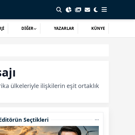
Jİ
DİĞER
YAZARLAR
KÜNYE
ajı
lkeleriyle ilişkilerin eşit ortaklık
Editörün Seçtikleri