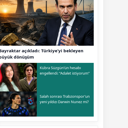
Bayraktar açıkladı: Türkiye’yi bekleyen
büyük dönüşüm
Kübra Süzgün’ün hesabı
engellendi: “Adalet istiyorum”
Salah sonrası Trabzonspor’un
yeni yıldızı Darwin Nunez mi?