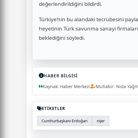
değerlendirildiğini bildirdi.
Türkiye’nin bu alandaki tecrübesini pay
heyetinin Türk savunma sanayi firmalar
beklediğini söyledi.
HABER BİLGİSİ
Kaynak: Haber Merkezi
Muhabir: Nida Yağ
ETİKETLER
Cumhurbaşkanı Erdoğan
nijer