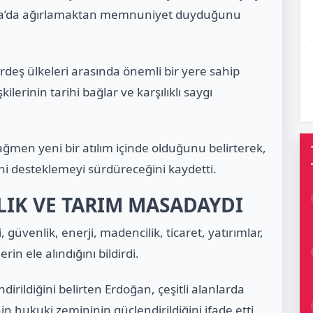
kara’da ağırlamaktan memnuniyet duyduğunu
kardeş ülkeleri arasında önemli bir yere sahip
ilerinin tarihi bağlar ve karşılıklı saygı
rağmen yeni bir atılım içinde olduğunu belirterek,
ni desteklemeyi sürdüreceğini kaydetti.
LIK VE TARIM MASADAYDI
venlik, enerji, madencilik, ticaret, yatırımlar,
erin ele alındığını bildirdi.
ndirildiğini belirten Erdoğan, çeşitli alanlarda
nin hukuki zemininin güçlendirildiğini ifade etti.