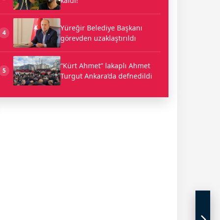
kaldı!
Yüreğir Belediye Başkanı
4
görevden uzaklaştırıldı
“Kürt Ahmet” lakaplı Ahmet
5
Turgut Ankara’da defnedildi