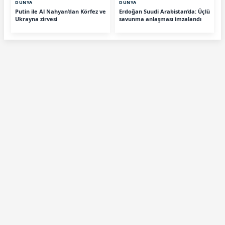
DÜNYA
DÜNYA
Putin ile Al Nahyan’dan Körfez ve
Erdoğan Suudi Arabistan’da: Üçlü
Ukrayna zirvesi
savunma anlaşması imzalandı