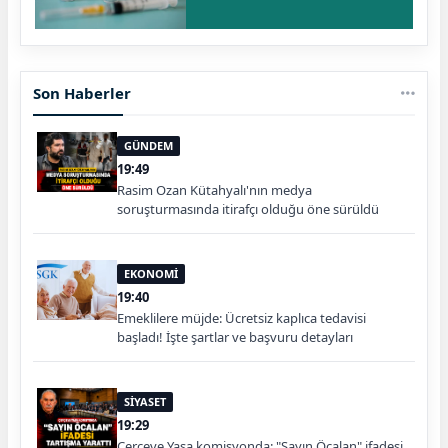
Son Haberler
GÜNDEM
19:49
Rasim Ozan Kütahyalı'nın medya
soruşturmasında itirafçı olduğu öne sürüldü
EKONOMİ
19:40
Emeklilere müjde: Ücretsiz kaplıca tedavisi
başladı! İşte şartlar ve başvuru detayları
SİYASET
19:29
Çerçeve Yasa komisyonda: "Sayın Öcalan" ifadesi