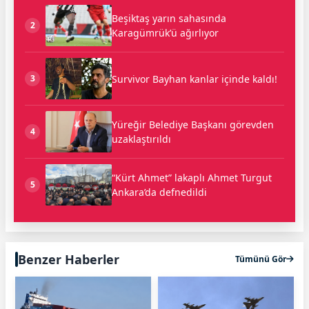
Beşiktaş yarın sahasında
2
Karagümrük’ü ağırlıyor
Survivor Bayhan kanlar içinde kaldı!
3
Yüreğir Belediye Başkanı görevden
4
uzaklaştırıldı
“Kürt Ahmet” lakaplı Ahmet Turgut
5
Ankara’da defnedildi
Benzer Haberler
Tümünü Gör