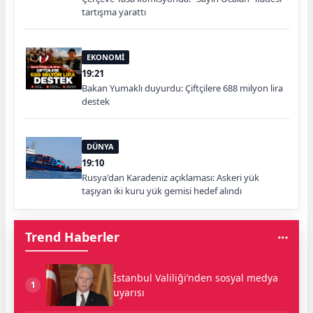
tartışma yarattı
EKONOMİ
19:21
Bakan Yumaklı duyurdu: Çiftçilere 688 milyon lira
destek
DÜNYA
19:10
Rusya'dan Karadeniz açıklaması: Askeri yük
taşıyan iki kuru yük gemisi hedef alındı
Trend Haberler
İstanbul Valiliği’nden sosyal medya
1
uyarısı