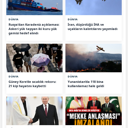
DÜNYA
DÜNYA
Rusya'dan Karadeniz açıklaması:
İran, düşürdüğü İHA ve
Askeri yük taşıyan iki kuru yük
uçakların kalıntılarını yayımladı
gemisi hedef alındı
DÜNYA
DÜNYA
Güney Kore’de sıcaklık rekoru:
Yunanistan’da 118 bina
21 kişi hayatını kaybetti
kullanılamaz hale geldi