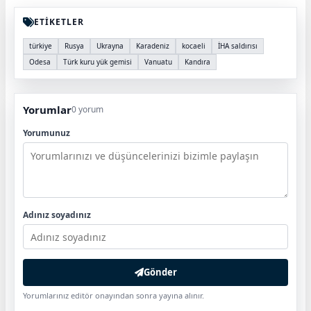
ETİKETLER
türkiye
Rusya
Ukrayna
Karadeniz
kocaeli
İHA saldırısı
Odesa
Türk kuru yük gemisi
Vanuatu
Kandıra
Yorumlar
0 yorum
Yorumunuz
Adınız soyadınız
Gönder
Yorumlarınız editör onayından sonra yayına alınır.