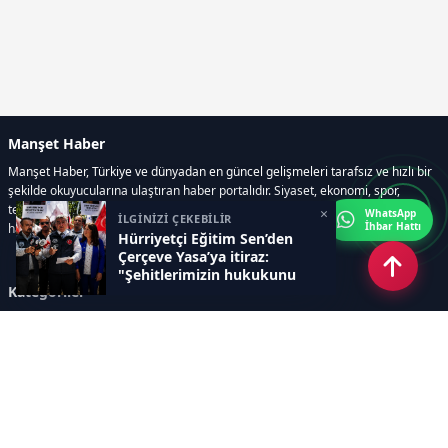
Manşet Haber
Manşet Haber, Türkiye ve dünyadan en güncel gelişmeleri tarafsız ve hızlı bir
şekilde okuyucularına ulaştıran haber portalıdır. Siyaset, ekonomi, spor,
teknoloji, kültür-sanat ve yaşam kategorilerinde doğru, güvenilir ve anlık
×
WhatsApp
İLGİNİZİ ÇEKEBİLİR
İhbar Hattı
haberler sunar.
Hürriyetçi Eğitim Sen’den
Çerçeve Yasa’ya itiraz:
"Şehitlerimizin hukukunu
Kategoriler
savunacağız"
GÜNDEM
ÖZEL HABER
SİYASET
EKONOMİ
DÜNYA
SPOR
EĞİTİM
ENERJİ