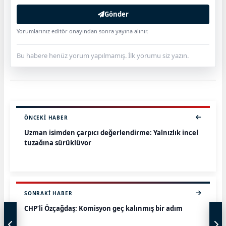
Gönder
Yorumlarınız editör onayından sonra yayına alınır.
Bu habere henüz yorum yapılmamış. İlk yorumu siz yazın.
ÖNCEKI HABER
Uzman isimden çarpıcı değerlendirme: Yalnızlık incel
tuzağına sürüklüyor
SONRAKI HABER
CHP’li Özçağdaş: Komisyon geç kalınmış bir adım