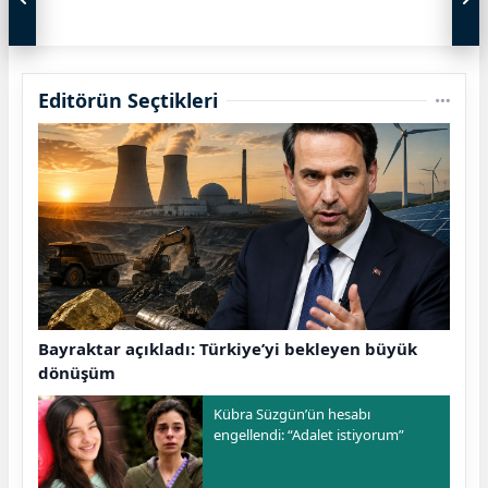
Editörün Seçtikleri
Bayraktar açıkladı: Türkiye’yi bekleyen büyük
dönüşüm
Kübra Süzgün’ün hesabı
engellendi: “Adalet istiyorum”