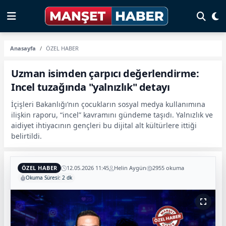
Anasayfa
ÖZEL HABER
Uzman isimden çarpıcı değerlendirme:
Incel tuzağında "yalnızlık" detayı
İçişleri Bakanlığı’nın çocukların sosyal medya kullanımına
ilişkin raporu, “incel” kavramını gündeme taşıdı. Yalnızlık ve
aidiyet ihtiyacının gençleri bu dijital alt kültürlere ittiği
belirtildi.
ÖZEL HABER
12.05.2026 11:45
Helin Aygün
2955 okuma
Okuma Süresi: 2 dk