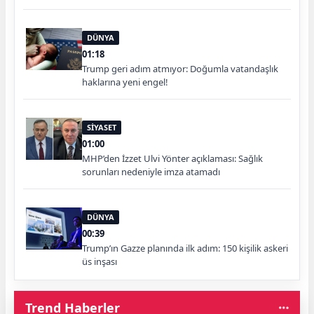
DÜNYA
01:18
Trump geri adım atmıyor: Doğumla vatandaşlık
haklarına yeni engel!
SİYASET
01:00
MHP’den İzzet Ulvi Yönter açıklaması: Sağlık
sorunları nedeniyle imza atamadı
DÜNYA
00:39
Trump’ın Gazze planında ilk adım: 150 kişilik askeri
üs inşası
Trend Haberler