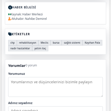
HABER BİLGİSİ
Kaynak: Haber Merkezi
Muhabir: Nahibe Demirel
ETİKETLER
chp
rehabilitasyon
Meclis
bursa
sağlık sistemi
Kayıhan Pala
nadir hastalıklar
yetim ilaç
Yorumlar
0 yorum
Yorumunuz
Adınız soyadınız