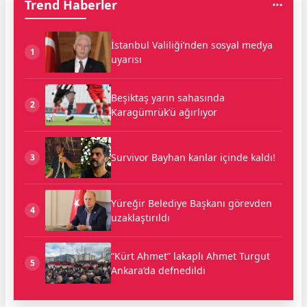
Trend Haberler
İstanbul Valiliği’nden sosyal medya
1
uyarısı
Beşiktaş yarın sahasında
2
Karagümrük’ü ağırlıyor
Survivor Bayhan kanlar içinde kaldı!
3
Yüreğir Belediye Başkanı görevden
4
uzaklaştırıldı
“Kürt Ahmet” lakaplı Ahmet Turgut
5
Ankara’da defnedildi