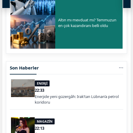
Altın mı mevduat mı? Temmuzun
en çok kazandıranı belli oldu
Son Haberler
ENERJİ
22:33
Enerjide yeni güzergâh: Irak’tan Lübnan’a petrol
koridoru
MAGAZİN
22:13