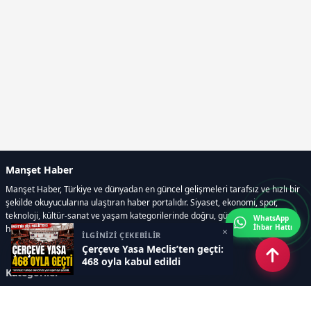
Manşet Haber
Manşet Haber, Türkiye ve dünyadan en güncel gelişmeleri tarafsız ve hızlı bir
şekilde okuyucularına ulaştıran haber portalıdır. Siyaset, ekonomi, spor,
teknoloji, kültür-sanat ve yaşam kategorilerinde doğru, güvenilir ve anlık
WhatsApp
İhbar Hattı
haberler sunar.
×
İLGİNİZİ ÇEKEBİLİR
Çerçeve Yasa Meclis’ten geçti:
468 oyla kabul edildi
Kategoriler
GÜNDEM
ÖZEL HABER