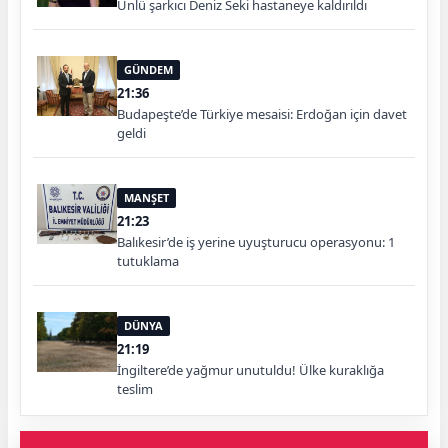
Ünlü şarkıcı Deniz Seki hastaneye kaldırıldı
GÜNDEM
21:36
Budapeşte’de Türkiye mesaisi: Erdoğan için davet
geldi
MANŞET
21:23
Balıkesir’de iş yerine uyuşturucu operasyonu: 1
tutuklama
DÜNYA
21:19
İngiltere’de yağmur unutuldu! Ülke kuraklığa
teslim