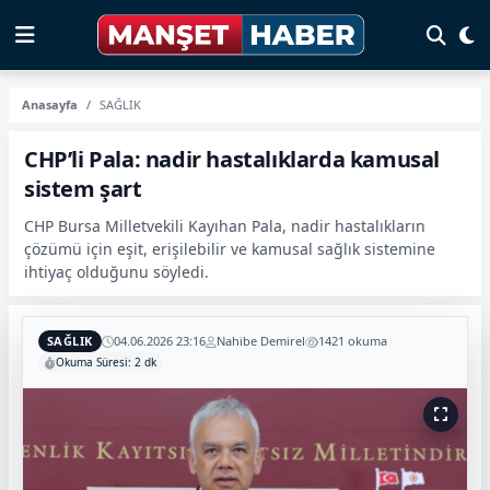
Anasayfa
SAĞLIK
CHP’li Pala: nadir hastalıklarda kamusal
sistem şart
CHP Bursa Milletvekili Kayıhan Pala, nadir hastalıkların
çözümü için eşit, erişilebilir ve kamusal sağlık sistemine
ihtiyaç olduğunu söyledi.
SAĞLIK
04.06.2026 23:16
Nahibe Demirel
1421 okuma
Okuma Süresi: 2 dk