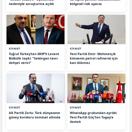
nedeniyle soruşturma açıldı
bölgesel risk uyarısı
SİYASET
SİYASET
Tuğrul Türkeş’ten MHP’li Levent
Yeni Partili Emir: Mehmetçik
Bülbül’e tepki: “Saldırgan tavrı
kimsenin petrol rafinerisi için
dehşet verici”
kan dökmez
SİYASET
SİYASET
AK Partili Zorlu: Türk dünyasının
WhatsApp grubundan ayrıldı:
güney koridoru teminat altında
Yeni Partili Güç’ten Tugay’a
destek