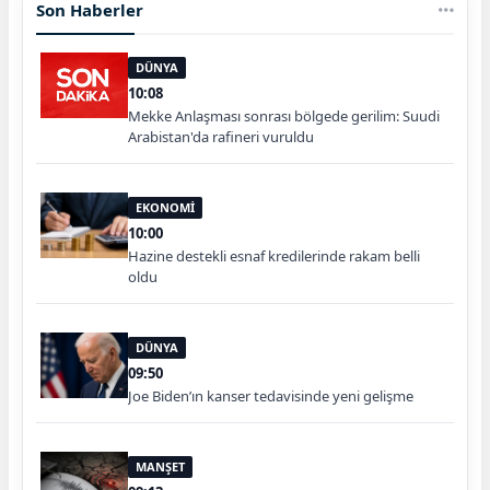
Son Haberler
DÜNYA
10:08
Mekke Anlaşması sonrası bölgede gerilim: Suudi
Arabistan'da rafineri vuruldu
EKONOMİ
10:00
Hazine destekli esnaf kredilerinde rakam belli
oldu
DÜNYA
09:50
Joe Biden’ın kanser tedavisinde yeni gelişme
MANŞET