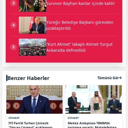
Survivor Bayhan kanlar içinde kaldı!
3
Yüreğir Belediye Başkanı görevden
4
uzaklaştırıldı
“Kürt Ahmet” lakaplı Ahmet Turgut
5
Ankara’da defnedildi
Benzer Haberler
Tümünü Gör
SİYASET
SİYASET
İYİ Partili Turhan Çömez’e
Mekke Anlaşması TBMM’de
"Sincan Cezaevi" açıklaması
tartışma yarattı: Muhalefetten