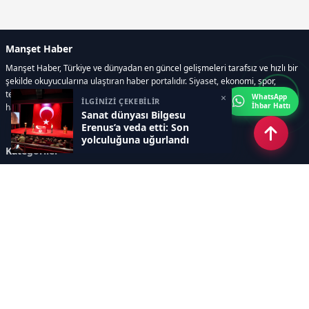
Manşet Haber
Manşet Haber, Türkiye ve dünyadan en güncel gelişmeleri tarafsız ve hızlı bir
şekilde okuyucularına ulaştıran haber portalıdır. Siyaset, ekonomi, spor,
teknoloji, kültür-sanat ve yaşam kategorilerinde doğru, güvenilir ve anlık
×
WhatsApp
İLGİNİZİ ÇEKEBİLİR
İhbar Hattı
haberler sunar.
Sanat dünyası Bilgesu
Erenus’a veda etti: Son
yolculuğuna uğurlandı
Kategoriler
GÜNDEM
ÖZEL HABER
SİYASET
EKONOMİ
DÜNYA
SPOR
EĞİTİM
ENERJİ
DİĞER
MANŞET
SAĞLIK
MAGAZİN
BİLİM-TEKNOLOJİ
KÜLTÜR-SANAT