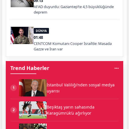
09:13
AFAD duyurdu: Gaziantep’te 4,5 büyüklüğünde
deprem
DÜNYA
01:48
CENTCOM Komutanı Cooper İsrail’de: Masada
Gazze ve İran var
Trend Haberler
İstanbul Valiliği’nden sosyal medya
1
uyarısı
Beşiktaş yarın sahasında
2
Karagümrük’ü ağırlıyor