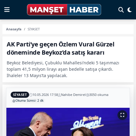
Anasayfa
SİYASET
AK Parti’ye geçen Özlem Vural Gürzel
döneminde Beykoz’da satış kararı
Beykoz Belediyesi, Çubuklu Mahallesi’ndeki 5 taşınmazı
toplam 41,5 milyon lirayı aşan bedelle satışa çıkardı.
İhaleler 13 Mayıs’ta yapılacak.
SİYASET
10.05.2026 17:58
Nahibe Demirel
3050 okuma
Okuma Süresi: 2 dk