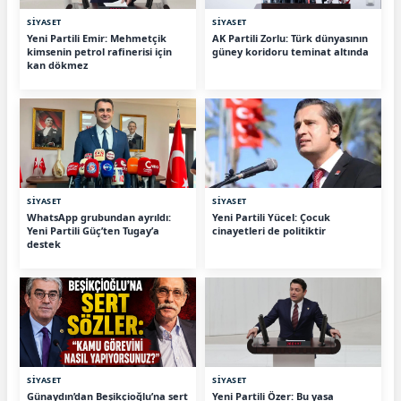
SİYASET
SİYASET
Yeni Partili Emir: Mehmetçik
AK Partili Zorlu: Türk dünyasının
kimsenin petrol rafinerisi için
güney koridoru teminat altında
kan dökmez
SİYASET
SİYASET
WhatsApp grubundan ayrıldı:
Yeni Partili Yücel: Çocuk
Yeni Partili Güç’ten Tugay’a
cinayetleri de politiktir
destek
SİYASET
SİYASET
Günaydın’dan Beşikçioğlu’na sert
Yeni Partili Özer: Bu yasa