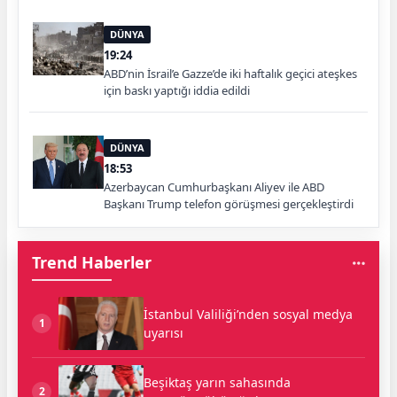
DÜNYA
19:24
ABD’nin İsrail’e Gazze’de iki haftalık geçici ateşkes
için baskı yaptığı iddia edildi
DÜNYA
18:53
Azerbaycan Cumhurbaşkanı Aliyev ile ABD
Başkanı Trump telefon görüşmesi gerçekleştirdi
Trend Haberler
İstanbul Valiliği’nden sosyal medya
1
uyarısı
Beşiktaş yarın sahasında
2