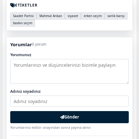
ETİKETLER
Saadet Partisi
Mahmut Arıkan
siyaset
erken seçim
varlık barışı
baskın seçim
Yorumlar
0 yorum
Yorumunuz
Adınız soyadınız
Gönder
Yorumlarınız editör onayından sonra yayına alınır.