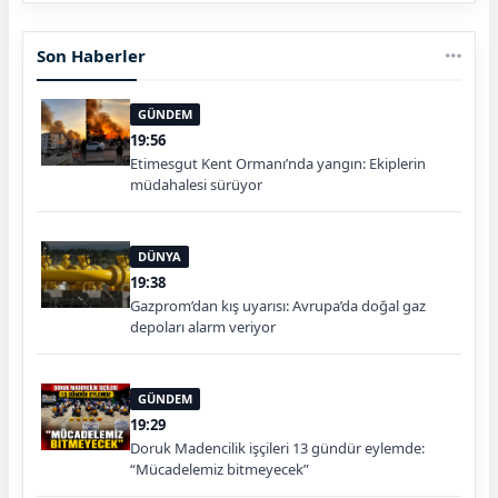
Son Haberler
GÜNDEM
19:56
Etimesgut Kent Ormanı’nda yangın: Ekiplerin
müdahalesi sürüyor
DÜNYA
19:38
Gazprom’dan kış uyarısı: Avrupa’da doğal gaz
depoları alarm veriyor
GÜNDEM
19:29
Doruk Madencilik işçileri 13 gündür eylemde:
“Mücadelemiz bitmeyecek”