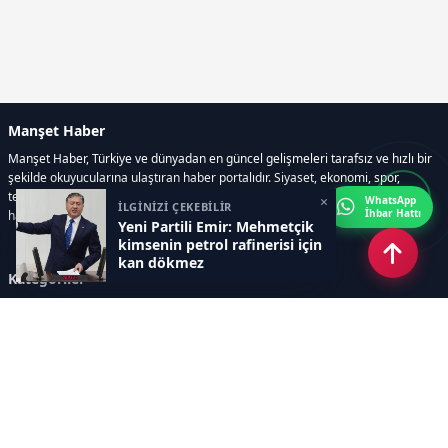
Manşet Haber
Manşet Haber, Türkiye ve dünyadan en güncel gelişmeleri tarafsız ve hızlı bir
şekilde okuyucularına ulaştıran haber portalıdır. Siyaset, ekonomi, spor,
teknoloji, kültür-sanat ve yaşam kategorilerinde doğru, güvenilir ve anlık
×
WhatsApp
İLGİNİZİ ÇEKEBİLİR
İhbar Hattı
haberler sunar.
Yeni Partili Emir: Mehmetçik
kimsenin petrol rafinerisi için
kan dökmez
Kategoriler
GÜNDEM
ÖZEL HABER
SİYASET
EKONOMİ
DÜNYA
SPOR
EĞİTİM
ENERJİ
DİĞER
MANŞET