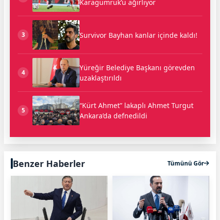
Karagümrük’ü ağırlıyor
Survivor Bayhan kanlar içinde kaldı!
3
Yüreğir Belediye Başkanı görevden
4
uzaklaştırıldı
“Kürt Ahmet” lakaplı Ahmet Turgut
5
Ankara’da defnedildi
Benzer Haberler
Tümünü Gör