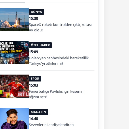
DÜNYA
15:30
SpaceX roketi kontrolden çıktı, rotası
Ay oldu!
ÖZEL HABER
15:09
Dolar/yen cephesindeki hareketlilik
Türkiye'yi etkiler mi?
SPOR
15:03
Fenerbahçe Pavlidis için kesenin
ağzını açtı!
MAGAZİN
14:40
Sevenlerini endişelendiren