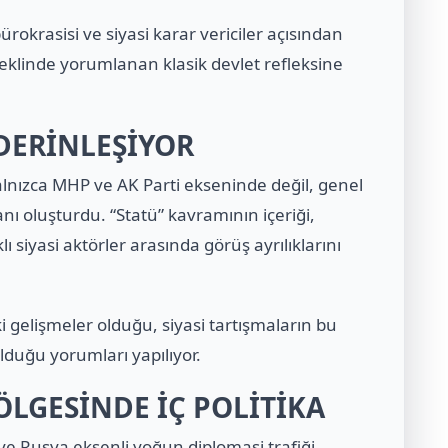
rokrasisi ve siyasi karar vericiler açısından
şeklinde yorumlanan klasik devlet refleksine
 DERİNLEŞİYOR
yalnızca MHP ve AK Parti ekseninde değil, genel
anı oluşturdu. “Statü” kavramının içeriği,
siyasi aktörler arasında görüş ayrılıklarını
aki gelişmeler olduğu, siyasi tartışmaların bu
lduğu yorumları yapılıyor.
ÖLGESİNDE İÇ POLİTİKA
e Rusya eksenli yoğun diplomasi trafiği