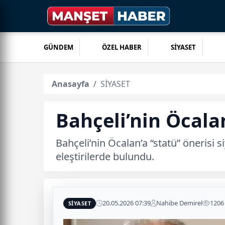
GÜNDEM
ÖZEL HABER
SİYASET
Anasayfa
SİYASET
Bahçeli’nin Öcala
Bahçeli’nin Öcalan’a “statü” önerisi s
eleştirilerde bulundu.
20.05.2026 07:39
Nahibe Demirel
1206
SİYASET