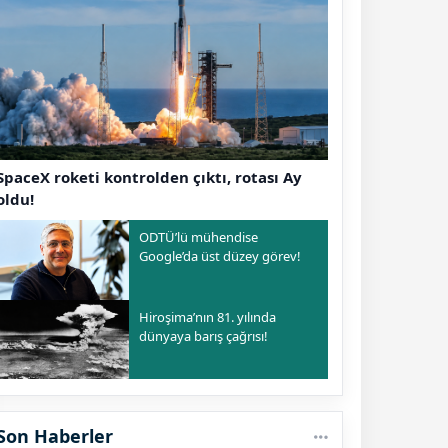
SpaceX roketi kontrolden çıktı, rotası Ay
oldu!
ODTÜ’lü mühendise
Google’da üst düzey görev!
Hiroşima’nın 81. yılında
dünyaya barış çağrısı!
Son Haberler