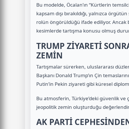
Bu modelde, Öcalan’ın “Kürtlerin temsilci
kapsam dışı bırakıldığı, yalnızca örgütün
rolün öngörüldüğü ifade ediliyor. Ancak b
kesimlerde tartışma konusu olmuş dur
TRUMP ZİYARETİ SONRA
ZEMİN
Tartışmalar sürerken, uluslararası düzl
Başkanı
Donald Trump
’ın Çin temasları
Putin
’in Pekin ziyareti gibi küresel dipl
Bu atmosferin, Türkiye’deki güvenlik ve ç
jeopolitik zemin oluşturduğu değerlendiri
AK PARTİ CEPHESİNDEN