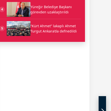
Yüreğir Belediye Başkanı
4
görevden uzaklaştırıldı
“Kürt Ahmet” lakaplı Ahmet
5
Turgut Ankara’da defnedildi