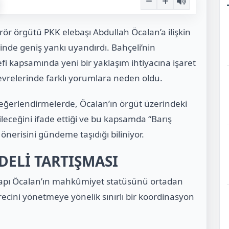
ör örgütü PKK elebaşı Abdullah Öcalan’a ilişkin
tinde geniş yankı uyandırdı. Bahçeli’nin
fi kapsamında yeni bir yaklaşım ihtiyacına işaret
çevrelerinde farklı yorumlara neden oldu.
değerlendirmelerde, Öcalan’ın örgüt üzerindeki
bileceğini ifade ettiği ve bu kapsamda “Barış
nerisini gündeme taşıdığı biliniyor.
ELİ TARTIŞMASI
 yapı Öcalan’ın mahkûmiyet statüsünü ortadan
recini yönetmeye yönelik sınırlı bir koordinasyon