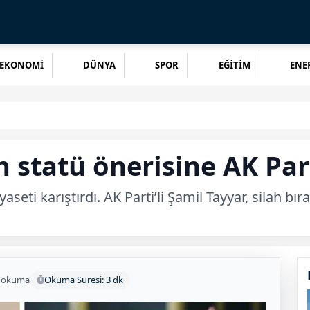
EKONOMİ
DÜNYA
SPOR
EĞİTİM
ENER
n statü önerisine AK Par
iyaseti karıştırdı. AK Parti’li Şamil Tayyar, silah 
 okuma
Okuma Süresi: 3 dk