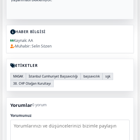
yaşanması bekleniyor.
HABER BİLGİSİ
Kaynak: AA
Muhabir: Selin Sözen
ETİKETLER
MASAK
İstanbul Cumhuriyet Başsavcılığı
başsavcılık
sgk
38. CHP Olağan Kurultayı
Yorumlar
0 yorum
Yorumunuz