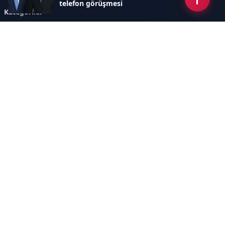
telefon görüşmesi
Kategoriler
gerçekleştirdi
GÜNDEM
ÖZEL HABER
SİYASET
EKONOMİ
DÜNYA
SPOR
EĞİTİM
ENERJİ
DİĞER
MANŞET
SAĞLIK
MAGAZİN
BİLİM-TEKNOLOJİ
KÜLTÜR-SANAT
SEKTÖREL SİTELERİMİZ
YAZARLAR
KÜNYE
Sayfalar
AÇIK RIZA METNİ
ÇEREZ POLİTİKASI
AYDINLATMA METNİ
VERİ İHLALİ PROSEDÜRÜ