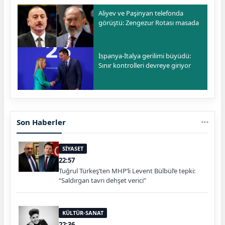
Aliyev ve Paşinyan telefonda
görüştü: Zengezur Rotası masada
İspanya-İtalya gerilimi büyüdü:
Sınır kontrolleri devreye giriyor
Son Haberler
SİYASET
22:57
Tuğrul Türkeş’ten MHP’li Levent Bülbül’e tepki:
“Saldırgan tavrı dehşet verici”
KÜLTÜR-SANAT
22:36