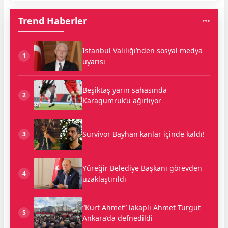
Trend Haberler
İstanbul Valiliği’nden sosyal medya
1
uyarısı
Beşiktaş yarın sahasında
2
Karagümrük’ü ağırlıyor
Survivor Bayhan kanlar içinde kaldı!
3
Yüreğir Belediye Başkanı görevden
4
uzaklaştırıldı
“Kürt Ahmet” lakaplı Ahmet Turgut
5
Ankara’da defnedildi