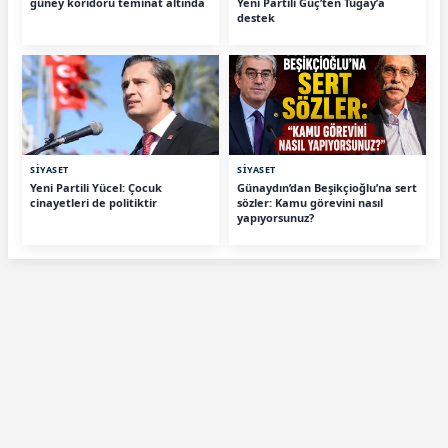
güney koridoru teminat altında
Yeni Partili Güç’ten Tugay’a
destek
SİYASET
SİYASET
Yeni Partili Yücel: Çocuk
Günaydın’dan Beşikçioğlu’na sert
cinayetleri de politiktir
sözler: Kamu görevini nasıl
yapıyorsunuz?