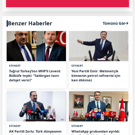
Benzer Haberler
Tümünü Gör
SİYASET
SİYASET
Tuğrul Türkeş’ten MHP’li Levent
Yeni Partili Emir: Mehmetçik
Bülbül’e tepki: “Saldırgan tavrı
kimsenin petrol rafinerisi için
dehşet verici”
kan dökmez
SİYASET
SİYASET
AK Partili Zorlu: Türk dünyasının
WhatsApp grubundan ayrıldı: