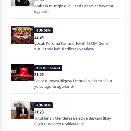
Arabesk müziğin güçlü sesi Cansever hayatını
kaybetti
GÜNDEM
22:24
Çocuk Koruma Kanunu Teklifi TBMM Genel
Kurulu’nda kabul edilerek yasalaştı
KÜLTÜR-SANAT
21:29
Sanat dünyası Bilgesu Erenus’a veda etti: Son
yolculuğuna uğurlandı
GÜNDEM
21:23
Tutuklanan Menderes Belediye Başkanı İlkay
Çiçek görevden uzaklaştırıldı